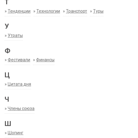
Т
»
Тенденции
»
Технологии
»
Транспорт
»
Туры
У
»
Утраты
Ф
»
Фестивали
»
Финансы
Ц
»
Цитата дня
Ч
»
Члены союза
Ш
»
Шопинг