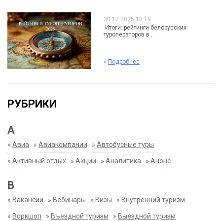
30.12.2025 10:19
Итоги: рейтинги белорусских
туроператоров в...
»
Подробнее
РУБРИКИ
А
»
Авиа
»
Авиакомпании
»
Автобусные туры
»
Активный отдых
»
Акции
»
Аналитика
»
Анонс
В
»
Вакансии
»
Вебинары
»
Визы
»
Внутренний туризм
»
Воркшоп
»
Въездной туризм
»
Выездной туризм