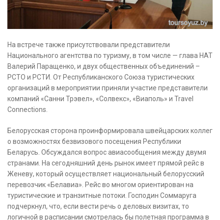
На встрече также присутствовали представители
Национального агентства по туризму, в том числе — глава НАТ
Валерий Паращенко, и двух общественных объединений –
РСТО и РСТИ. От Республиканского Союза туристических
организаций в мероприятии приняли участие представители
компаний «Санни Трэвел», «Солвекс», «Виаполь» и Travel
Connections.
Белорусская сторона проинформировала швейцарских коллег
о возможностях безвизового посещения Республики
Беларусь. Обсуждался вопрос авиасообщения между двумя
странами. На сегодняшний день рынок имеет прямой рейс в
Женеву, который осуществляет национальный белорусский
перевозчик «Белавиа». Рейс во многом ориентирован на
туристические и транзитные потоки. Господин Соммаруга
подчеркнул, что, если вести речь о деловых визитах, то
логичной в расписании смотрелась бы полетная программа в