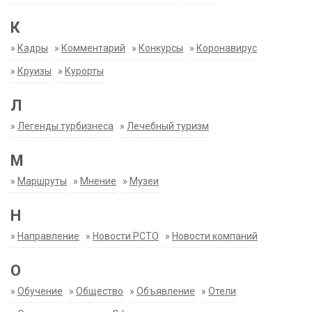
К
»
Кадры
»
Комментарий
»
Конкурсы
»
Коронавирус
»
Круизы
»
Курорты
Л
»
Легенды турбизнеса
»
Лечебный туризм
М
»
Маршруты
»
Мнение
»
Музеи
Н
»
Направление
»
Новости РСТО
»
Новости компаний
О
»
Обучение
»
Общество
»
Объявление
»
Отели