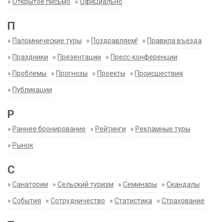
»
Открытое письмо
»
Официально
П
»
Паломнические туры
»
Поздравляем!
»
Правила въезда
»
Праздники
»
Презентации
»
Пресс-конференции
»
Проблемы
»
Прогнозы
»
Проекты
»
Происшествия
»
Публикации
Р
»
Раннее бронирование
»
Рейтинги
»
Рекламные туры
»
Рынок
С
»
Санатории
»
Сельский туризм
»
Семинары
»
Скандалы
»
События
»
Сотрудничество
»
Статистика
»
Страхование