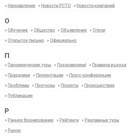
»
Направление
»
Новости РСТО
»
Новости компаний
О
»
Обучение
»
Общество
»
Объявление
»
Отели
»
Открытое письмо
»
Официально
П
»
Паломнические туры
»
Поздравляем!
»
Правила въезда
»
Праздники
»
Презентации
»
Пресс-конференции
»
Проблемы
»
Прогнозы
»
Проекты
»
Происшествия
»
Публикации
Р
»
Раннее бронирование
»
Рейтинги
»
Рекламные туры
»
Рынок