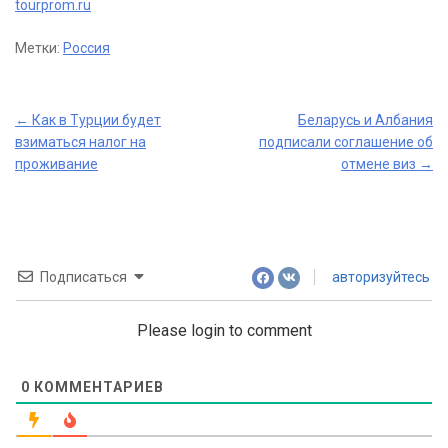
tourprom.ru
Метки:
Россия
Post
←
Как в Турции будет
Беларусь и Албания
взиматься налог на
подписали соглашение об
navigation
проживание
отмене виз
→
Подписаться
авторизуйтесь
Please login to comment
0
КОММЕНТАРИЕВ