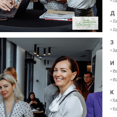
»
Г
Д
»
Д
»
Д
З
»
За
И
»
И
»
Ис
К
»
К
»
К