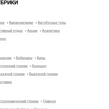
УБРИКИ
виа
»
Авиакомпании
»
Автобусные туры
тивный отдых
»
Акции
»
Аналитика
нонс
акансии
»
Вебинары
»
Визы
утренний туризм
»
Воркшоп
ездной туризм
»
Выездной туризм
ыставки
строномический туризм
»
Главное