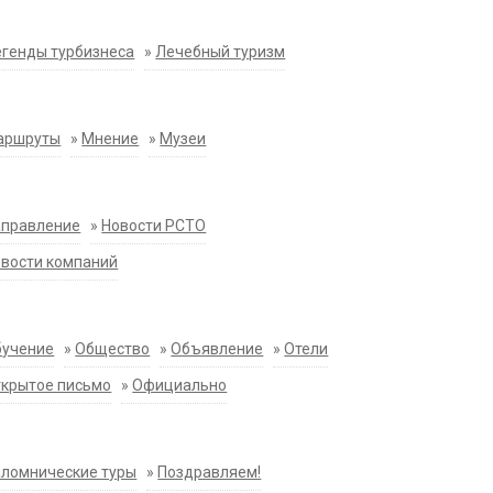
генды турбизнеса
»
Лечебный туризм
аршруты
»
Мнение
»
Музеи
аправление
»
Новости РСТО
вости компаний
бучение
»
Общество
»
Объявление
»
Отели
крытое письмо
»
Официально
ломнические туры
»
Поздравляем!