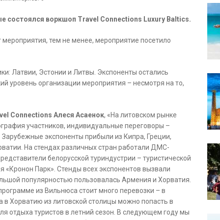
е состоялся воркшоп Travel Connections Luxury Baltics.
мероприятия, тем не менее, мероприятие посетило
ки: Латвии, Эстонии и Литвы. Экспоненты остались
ий уровень организации мероприятия – несмотря на то,
el Connections Алеся Асаенок
, «На литовском рынке
ография участников, индивидуальные переговоры –
 Зарубежные экспоненты прибыли из Кипра, Греции,
рватии. На стендах различных стран работали ДМС-
представители белорусской туриндустрии – туристической
я «Кронон Парк». Стенды всех экспонентов вызвали
большой популярностью пользовалась Армения и Хорватия.
й программе из Вильнюса стоит много перевозки – в
 а в Хорватию из литовской столицы можно попасть в
ля отдыха туристов в летний сезон. В следующем году мы