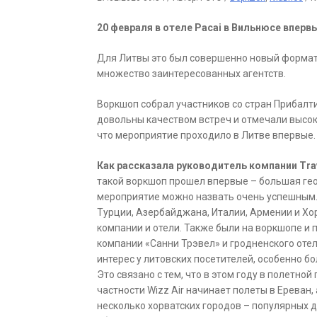
20 февраля в отеле Pacai в Вильнюсе впервы
Для Литвы это был совершенно новый формат 
множество заинтересованных агентств.
Воркшоп собрал участников со стран Прибалти
довольны качеством встреч и отмечали высок
что мероприятие проходило в Литве впервые.
Как рассказала руководитель компании Trav
такой воркшоп прошел впервые – большая ге
мероприятие можно назвать очень успешным.
Турции, Азербайджана, Италии, Армении и Хо
компании и отели. Также были на воркшопе и 
компании «Санни Трэвел» и гродненского отел
интерес у литовских посетителей, особенно 
Это связано с тем, что в этом году в полетно
частности Wizz Air начинает полеты в Ереван,
несколько хорватских городов – популярных д