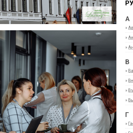
Р
А
»
А
»
Ак
»
А
В
»
В
»
Вн
»
Въ
»
В
Г
»
Га