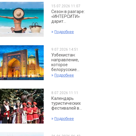
15.07.2026 11:07
Сезон в разгаре:
«ИНТЕРСИТИ»
дарит...
»
Подробнее
9.07.2026 14:51
Узбекистан:
направление,
которое
белорусские...
»
Подробнее
8.07.2026 11:11
Календарь
туристических
фестивалей в...
»
Подробнее