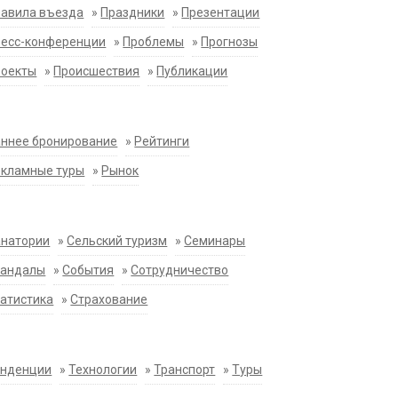
равила въезда
»
Праздники
»
Презентации
ресс-конференции
»
Проблемы
»
Прогнозы
роекты
»
Происшествия
»
Публикации
ннее бронирование
»
Рейтинги
екламные туры
»
Рынок
анатории
»
Сельский туризм
»
Семинары
кандалы
»
События
»
Сотрудничество
атистика
»
Страхование
енденции
»
Технологии
»
Транспорт
»
Туры