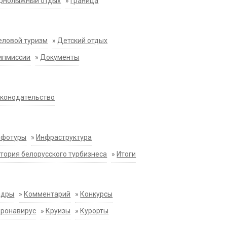
орнолыжный отдых
»
Граница
еловой туризм
»
Детский отдых
ипмиссии
»
Документы
конодательство
нфотуры
»
Инфраструктура
тория белорусского турбизнеса
»
Итоги
адры
»
Комментарий
»
Конкурсы
оронавирус
»
Круизы
»
Курорты