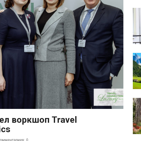
ел воркшоп Travel
ics
омментариев: 0