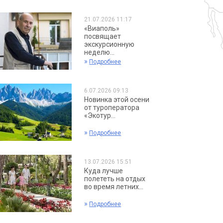
21.07.2026 11:17
«Виаполь»
посвящает
экскурсионную
неделю...
»
Подробнее
6.07.2026 09:13
Новинка этой осени
от туроператора
«Экотур...
»
Подробнее
13.07.2026 15:51
Куда лучше
полететь на отдых
во время летних...
»
Подробнее