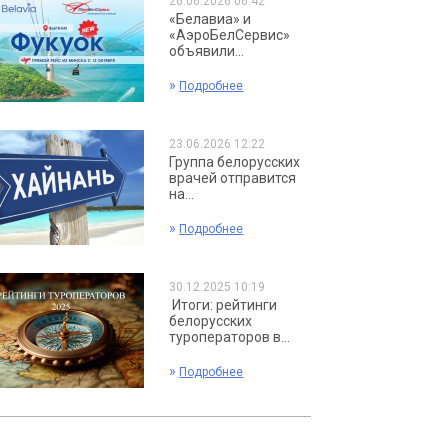
26.06.2026 06:42
«Белавиа» и
«АэроБелСервис»
объявили...
»
Подробнее
23.06.2026 12:22
Группа белорусских
врачей отправится
на...
»
Подробнее
30.12.2025 10:19
Итоги: рейтинги
белорусских
туроператоров в...
»
Подробнее