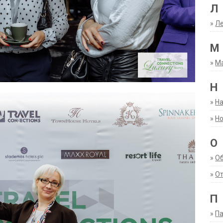
Л
»
Ле
М
»
М
Н
»
Н
»
Но
О
»
О
»
От
П
»
Па