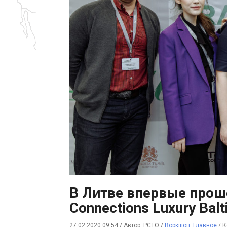
В Литве впервые прош
Connections Luxury Balt
27.02.2020 09:54
/
Автор: РСТО
/
Воркшоп
,
Главное
/
К