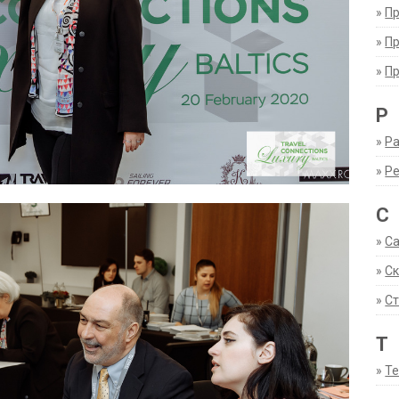
»
П
»
П
»
П
Р
»
Ра
»
Р
С
»
С
»
С
»
Ст
Т
»
Т