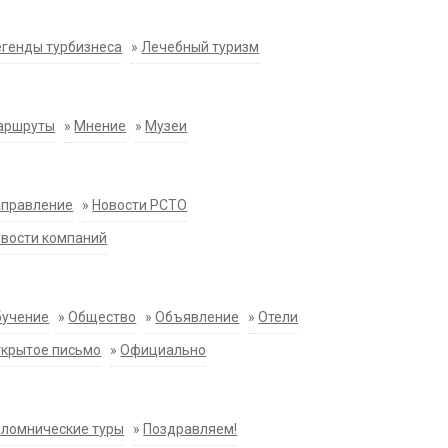
генды турбизнеса
»
Лечебный туризм
аршруты
»
Мнение
»
Музеи
аправление
»
Новости РСТО
вости компаний
бучение
»
Общество
»
Объявление
»
Отели
крытое письмо
»
Официально
ломнические туры
»
Поздравляем!