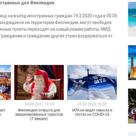
странных дел Финляндии.
цу на въезд иностранных граждан 19.3.2020 года в 00.00
 находящиеся на территории Финляндии, могут свободно
ничные пункты переходят на новый режим работы. МИД
гражданам и гражданам других стран воздержаться от
8
04.09.2021 19:55
03.02.2022 10:58
ает
Финляндия открыта для
IATA не видит смысла в
я
вакцинированных туристов
тестах на COVID-19
(7 вакцин)