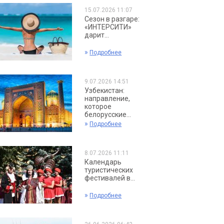
15.07.2026 11:07
Сезон в разгаре:
«ИНТЕРСИТИ»
дарит...
»
Подробнее
9.07.2026 14:51
Узбекистан:
направление,
которое
белорусские...
»
Подробнее
8.07.2026 11:11
Календарь
туристических
фестивалей в...
»
Подробнее