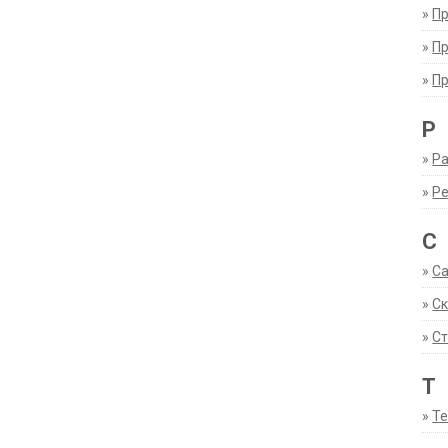
»
П
»
П
»
П
Р
»
Ра
»
Р
С
»
С
»
С
»
Ст
Т
»
Т