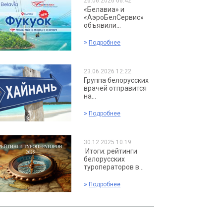
26.06.2026 06:42
«Белавиа» и
«АэроБелСервис»
объявили...
»
Подробнее
23.06.2026 12:22
Группа белорусских
врачей отправится
на...
»
Подробнее
30.12.2025 10:19
Итоги: рейтинги
белорусских
туроператоров в...
»
Подробнее