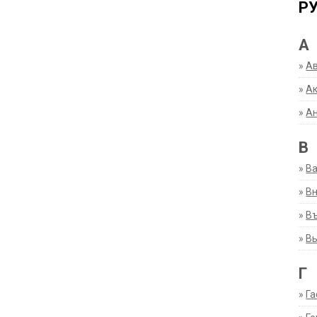
Р
А
»
А
»
Ак
»
А
В
»
В
»
Вн
»
Въ
»
В
Г
»
Га