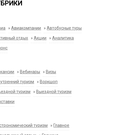
УБРИКИ
виа
»
Авиакомпании
»
Автобусные туры
тивный отдых
»
Акции
»
Аналитика
нонс
акансии
»
Вебинары
»
Визы
утренний туризм
»
Воркшоп
ездной туризм
»
Выездной туризм
ыставки
строномический туризм
»
Главное