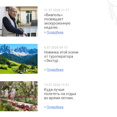
21.07.2026 11:17
«Виаполь»
посвящает
экскурсионную
неделю...
»
Подробнее
6.07.2026 09:13
Новинка этой осени
от туроператора
«Экотур...
»
Подробнее
13.07.2026 15:51
Куда лучше
полететь на отдых
во время летних...
»
Подробнее