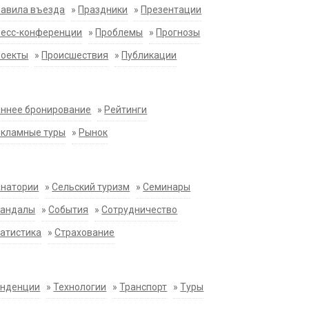
равила въезда
»
Праздники
»
Презентации
ресс-конференции
»
Проблемы
»
Прогнозы
роекты
»
Происшествия
»
Публикации
ннее бронирование
»
Рейтинги
екламные туры
»
Рынок
анатории
»
Сельский туризм
»
Семинары
кандалы
»
События
»
Сотрудничество
атистика
»
Страхование
енденции
»
Технологии
»
Транспорт
»
Туры