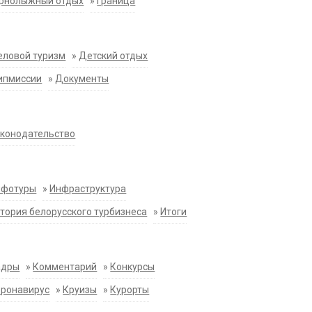
орнолыжный отдых
»
Граница
еловой туризм
»
Детский отдых
ипмиссии
»
Документы
конодательство
нфотуры
»
Инфраструктура
тория белорусского турбизнеса
»
Итоги
адры
»
Комментарий
»
Конкурсы
оронавирус
»
Круизы
»
Курорты