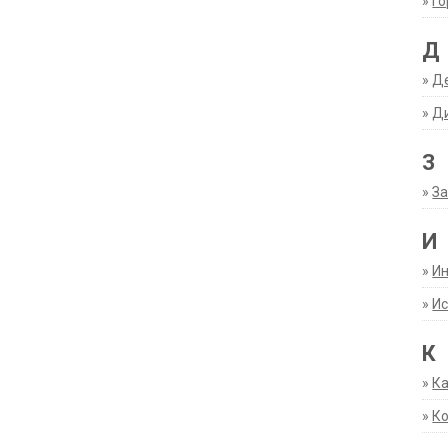
»
Г
Д
»
Д
»
Д
З
»
За
И
»
И
»
Ис
К
»
К
»
К