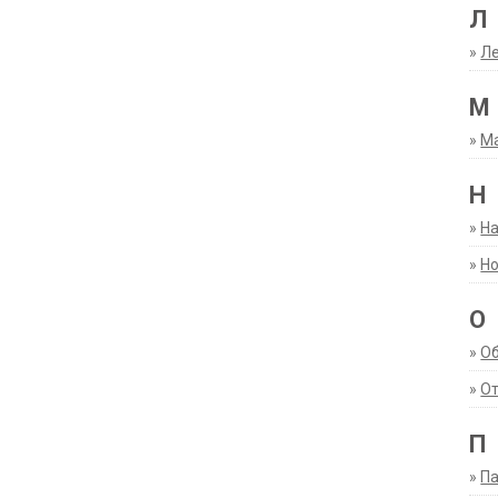
Л
»
Ле
М
»
М
Н
»
Н
»
Но
О
»
О
»
От
П
»
Па