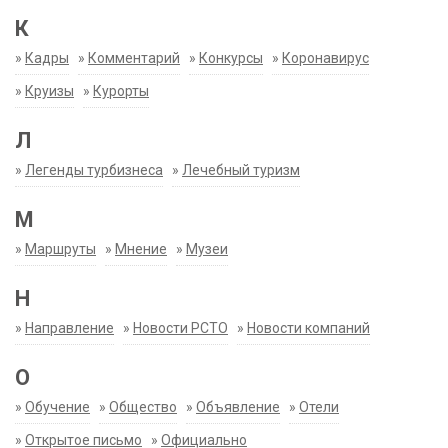
К
»
Кадры
»
Комментарий
»
Конкурсы
»
Коронавирус
»
Круизы
»
Курорты
Л
»
Легенды турбизнеса
»
Лечебный туризм
М
»
Маршруты
»
Мнение
»
Музеи
Н
»
Направление
»
Новости РСТО
»
Новости компаний
О
»
Обучение
»
Общество
»
Объявление
»
Отели
»
Открытое письмо
»
Официально