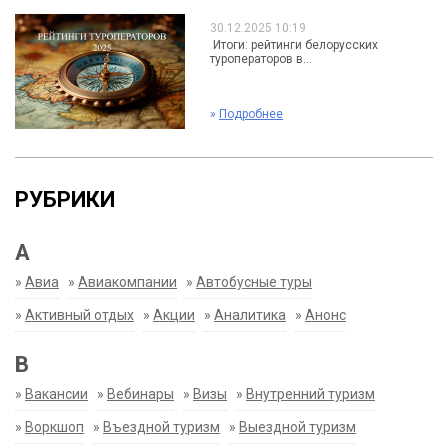
30.12.2025 10:19
Итоги: рейтинги белорусских
туроператоров в...
»
Подробнее
РУБРИКИ
А
»
Авиа
»
Авиакомпании
»
Автобусные туры
»
Активный отдых
»
Акции
»
Аналитика
»
Анонс
В
»
Вакансии
»
Вебинары
»
Визы
»
Внутренний туризм
»
Воркшоп
»
Въездной туризм
»
Выездной туризм