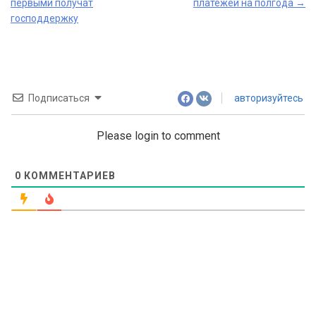
navigation
первыми получат
платежей на полгода
→
господдержку
Подписаться
авторизуйтесь
Please login to comment
0
КОММЕНТАРИЕВ