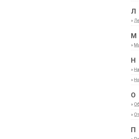
Л
»
Ле
М
»
М
Н
»
Н
»
Но
О
»
О
»
От
П