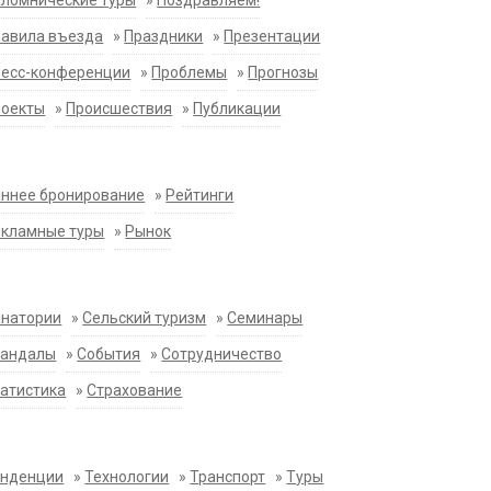
ломнические туры
»
Поздравляем!
равила въезда
»
Праздники
»
Презентации
ресс-конференции
»
Проблемы
»
Прогнозы
роекты
»
Происшествия
»
Публикации
ннее бронирование
»
Рейтинги
екламные туры
»
Рынок
анатории
»
Сельский туризм
»
Семинары
кандалы
»
События
»
Сотрудничество
атистика
»
Страхование
енденции
»
Технологии
»
Транспорт
»
Туры