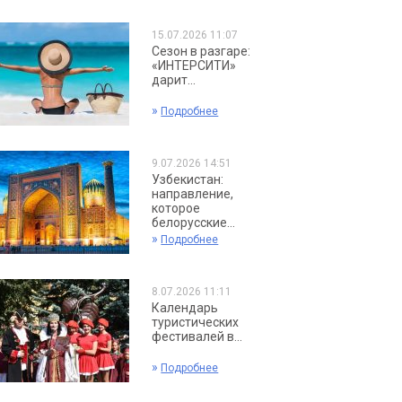
15.07.2026 11:07
Сезон в разгаре:
«ИНТЕРСИТИ»
дарит...
»
Подробнее
9.07.2026 14:51
Узбекистан:
направление,
которое
белорусские...
»
Подробнее
8.07.2026 11:11
Календарь
туристических
фестивалей в...
»
Подробнее