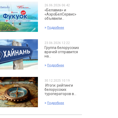
26.06.2026 06:42
«Белавиа» и
«АэроБелСервис»
объявили...
»
Подробнее
23.06.2026 12:22
Группа белорусских
врачей отправится
на...
»
Подробнее
30.12.2025 10:19
Итоги: рейтинги
белорусских
туроператоров в...
»
Подробнее