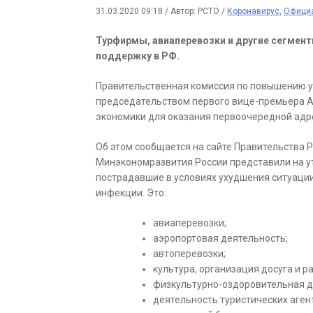
31.03.2020 09:18
/
Автор: РСТО
/
Коронавирус
,
Офици
Турфирмы, авиаперевозки и другие сегмен
поддержку в РФ.
Правительственная комиссия по повышению у
председательством первого вице-премьера А
экономики для оказания первоочередной адр
Об этом сообщается на сайте Правительства 
Минэкономразвития России представили на у
пострадавшие в условиях ухудшения ситуации
инфекции. Это:
авиаперевозки;
аэропортовая деятельность;
автоперевозки;
культура, организация досуга и р
физкультурно-оздоровительная де
деятельность туристических агент