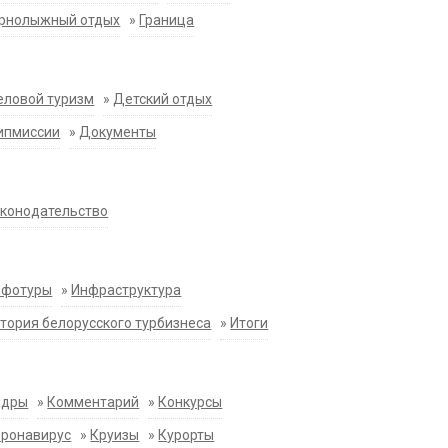
орнолыжный отдых
»
Граница
еловой туризм
»
Детский отдых
ипмиссии
»
Документы
конодательство
нфотуры
»
Инфраструктура
тория белорусского турбизнеса
»
Итоги
адры
»
Комментарий
»
Конкурсы
оронавирус
»
Круизы
»
Курорты