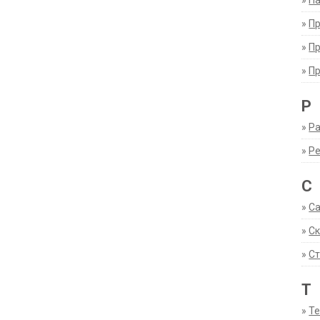
»
Па
»
П
»
П
»
П
Р
»
Ра
»
Р
С
»
С
»
С
»
Ст
Т
»
Т