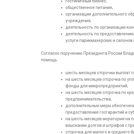
гостиничный бизнес;
общественное питание,
организации дополнительного об
учреждения;
деятельность по организации кон
деятельность по предоставлению 
услуги парикмахерских и салонов 
Согласно поручению Президента России Влад
помощь:
шесть месяцев отсрочки выплат п
на шесть месяцев отсрочка по уп
фонды для микропредприятий;
на шесть месяцев отсрочка по кр
предпринимательства;
дополнительные меры обеспечени
предоставление госгарантий и су
на шесть месяцев моратория на п
взыскании долгов и штрафов с пр
отсрочка для малого и среднего 