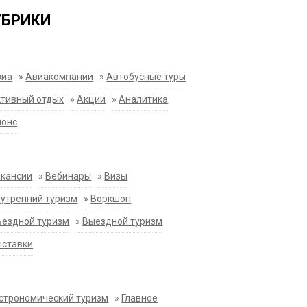
УБРИКИ
виа
»
Авиакомпании
»
Автобусные туры
тивный отдых
»
Акции
»
Аналитика
нонс
акансии
»
Вебинары
»
Визы
утренний туризм
»
Воркшоп
ездной туризм
»
Выездной туризм
ыставки
строномический туризм
»
Главное