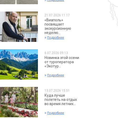
Подробнее
21.07.2026 11:17
«Виаполь»
посвящает
экскурсионную
неделю...
»
Подробнее
6.07.2026 09:13
Новинка этой осени
от туроператора
«Экотур...
»
Подробнее
13.07.2026 15:51
Куда лучше
полететь на отдых
во время летних...
»
Подробнее