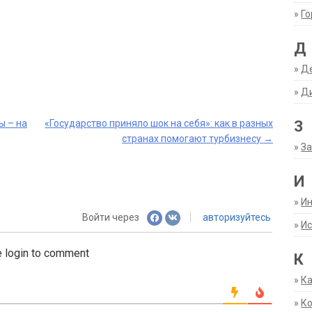
»
Г
Д
»
Д
»
Д
З
ы – на
«Государство приняло шок на себя»: как в разных
странах помогают турбизнесу
→
»
За
И
»
И
Войти через
авторизуйтесь
»
Ис
 login to comment
К
»
К
»
К