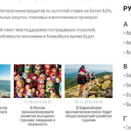
Р
 получения кредитов по льготной ставке не более 8,5%;
ьных закупок, плановых и внеплановых проверок.
А
ый пакет мер поддержки пострадавших отраслей,
»
А
тойчивости экономики в ближайшее время будет
»
Ак
»
А
В
»
В
»
Вн
»
Въ
8
11.08.2025 08:22
28.11.2025 06:56
»
В
атор
В России
В Евразийском
ов в
проанализировали
экономическом союзе будет
развитие въездного
общая концепция развития
Г
туризма: ожидания и
туризма
реальность
»
Га