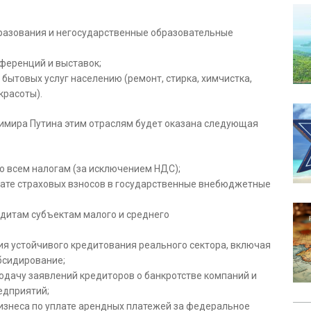
разования и негосударственные образовательные
ференций и выставок;
бытовых услуг населению (ремонт, стирка, химчистка,
красоты).
имира Путина этим отраслям будет оказана следующая
о всем налогам (за исключением НДС);
лате страховых взносов в государственные внебюджетные
едитам субъектам малого и среднего
я устойчивого кредитования реального сектора, включая
бсидирование;
одачу заявлений кредиторов о банкротстве компаний и
едприятий;
бизнеса по уплате арендных платежей за федеральное