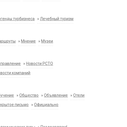
генды турбизнеса
»
Лечебный туризм
аршруты
»
Мнение
»
Музеи
аправление
»
Новости РСТО
вости компаний
бучение
»
Общество
»
Объявление
»
Отели
крытое письмо
»
Официально