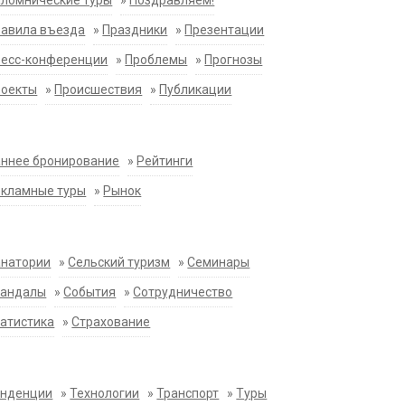
ломнические туры
»
Поздравляем!
равила въезда
»
Праздники
»
Презентации
ресс-конференции
»
Проблемы
»
Прогнозы
роекты
»
Происшествия
»
Публикации
ннее бронирование
»
Рейтинги
екламные туры
»
Рынок
анатории
»
Сельский туризм
»
Семинары
кандалы
»
События
»
Сотрудничество
атистика
»
Страхование
енденции
»
Технологии
»
Транспорт
»
Туры