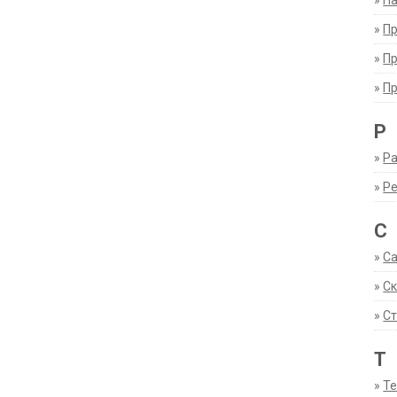
»
Па
»
П
»
П
»
П
Р
»
Ра
»
Р
С
»
С
»
С
»
Ст
Т
»
Т