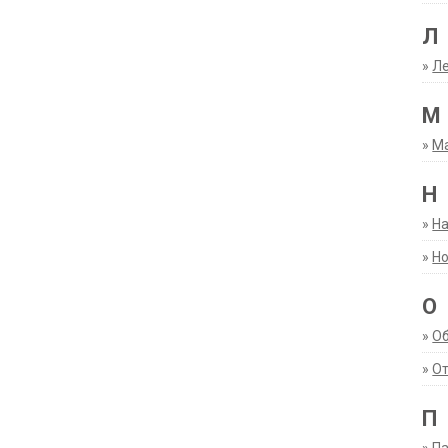
Л
»
Ле
М
»
М
Н
»
Н
»
Но
О
»
О
»
От
П