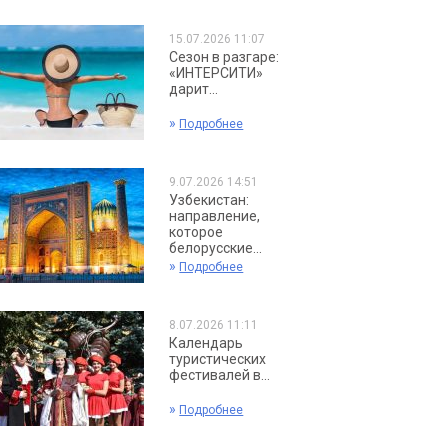
15.07.2026 11:07
Сезон в разгаре:
«ИНТЕРСИТИ»
дарит...
»
Подробнее
9.07.2026 14:51
Узбекистан:
направление,
которое
белорусские...
»
Подробнее
8.07.2026 11:11
Календарь
туристических
фестивалей в...
»
Подробнее