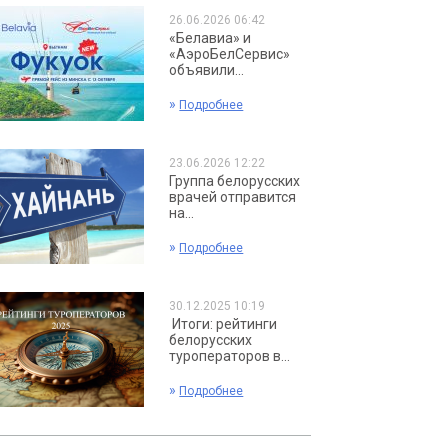
26.06.2026 06:42
«Белавиа» и
«АэроБелСервис»
объявили...
»
Подробнее
23.06.2026 12:22
Группа белорусских
врачей отправится
на...
»
Подробнее
30.12.2025 10:19
Итоги: рейтинги
белорусских
туроператоров в...
»
Подробнее