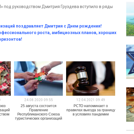
Л» под руководством Дмитрия Груздева вступило в ряды
низаций поздравляет Дмитрия с Днем рождения!
офессионального роста, амбициозных планов, хороших
оризонтов!
0
24.08.2020 09:55
12.04.2021 09:49
оюз
25 августа состоится
РСТО напоминает о
изаций
Правление
правилах выезда за границу
ством
Республиканского Союза
в условиях пандемии
туристических организаций