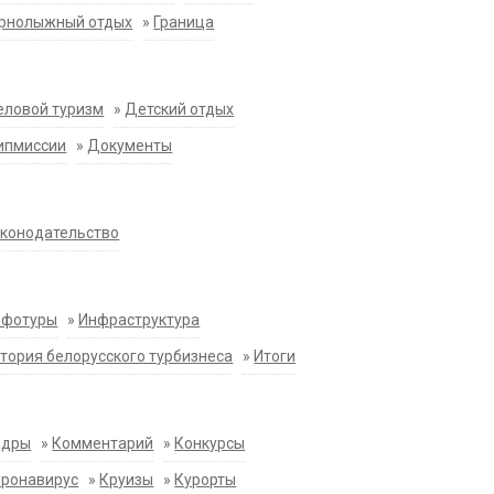
орнолыжный отдых
»
Граница
еловой туризм
»
Детский отдых
ипмиссии
»
Документы
конодательство
нфотуры
»
Инфраструктура
тория белорусского турбизнеса
»
Итоги
адры
»
Комментарий
»
Конкурсы
оронавирус
»
Круизы
»
Курорты