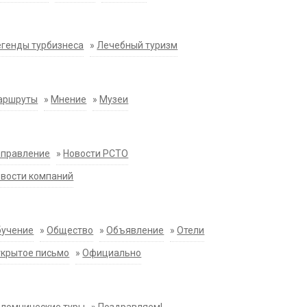
генды турбизнеса
»
Лечебный туризм
аршруты
»
Мнение
»
Музеи
аправление
»
Новости РСТО
вости компаний
бучение
»
Общество
»
Объявление
»
Отели
крытое письмо
»
Официально