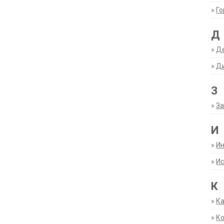
»
Г
Д
»
Д
»
Д
З
»
За
И
»
И
»
Ис
К
»
К
»
К