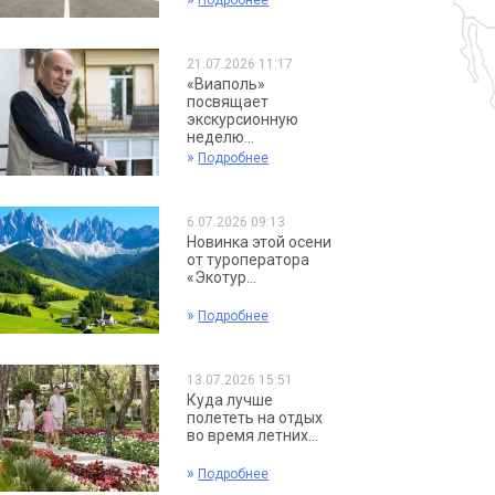
Подробнее
21.07.2026 11:17
«Виаполь»
посвящает
экскурсионную
неделю...
»
Подробнее
6.07.2026 09:13
Новинка этой осени
от туроператора
«Экотур...
»
Подробнее
13.07.2026 15:51
Куда лучше
полететь на отдых
во время летних...
»
Подробнее