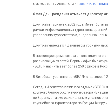
6.05.2020 09:11
/
Автор: РСТО
/
Новости РСТО
,
Поздра
6 мая День рождения отмечает директор А
Дмитрий в туризме с 2002 года. Имеет богат
рамках информационных туров, конференций и
управлению турагентством, внедрению новых 
Дмитрий увлекается дайвингом, горными лыж
В настоящее время сеть агентств пляжного о
развивающихся сетей. Первый офис был открыт
«ВЕЛЛ» насчитывает более 250 офисов в Росси
В Витебске турагентство «ВЕЛЛ» открылось 12
Сегодня Агентство пляжного отдыха «ВЕЛЛ» 
крупного белорусского туроператора «Внешин
по Европе, а также официальным уполномоче
крупнейшего туроператора по Греции, Кипру и 