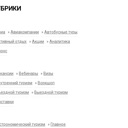
УБРИКИ
виа
»
Авиакомпании
»
Автобусные туры
тивный отдых
»
Акции
»
Аналитика
нонс
акансии
»
Вебинары
»
Визы
утренний туризм
»
Воркшоп
ездной туризм
»
Выездной туризм
ыставки
строномический туризм
»
Главное