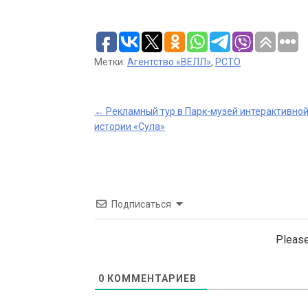
Метки:
Агентство «ВЕЛЛ»
,
РСТО
Post
←
Рекламный тур в Парк-музей интерактивно
истории «Сула»
navigation
Подписаться
Please
0
КОММЕНТАРИЕВ