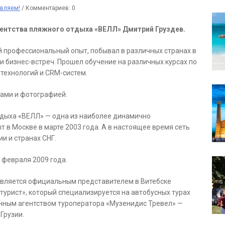
вляем!
/
Комментариев: 0
гентства пляжного отдыха «ВЕЛЛ» Дмитрий Груздев.
ый профессиональный опыт, побывал в различных странах в
 бизнес-встреч. Прошел обучение на различных курсах по
технологий и CRM-систем.
ами и фотографией.
тдыха «ВЕЛЛ» — одна из наиболее динамично
 в Москве в марте 2003 года. А в настоящее время сеть
и и странах СНГ.
 февраля 2009 года.
является официальным представителем в Витебске
турист», который специализируется на автобусных турах
нным агентством туроператора «Музенидис Тревел» —
Грузии.