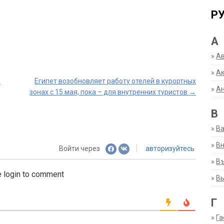
Р
А
»
А
»
Ак
й
Египет возобновляет работу отелей в курортных
»
А
зонах с 15 мая, пока – для внутренних туристов
→
В
»
В
»
Вн
Войти через
авторизуйтесь
»
Въ
 login to comment
»
В
Г
»
Га