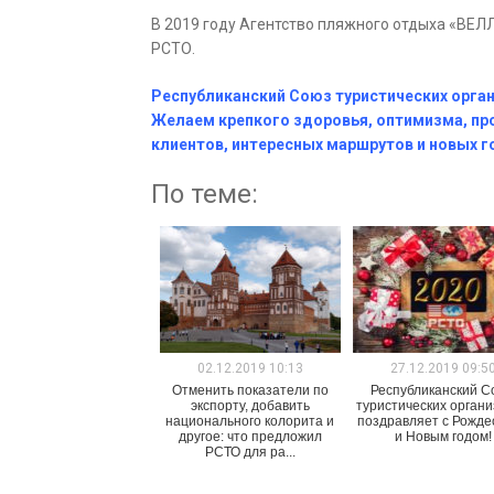
В 2019 году Агентство пляжного отдыха «ВЕЛ
РСТО.
Республиканский Союз туристических орга
Желаем крепкого здоровья, оптимизма, пр
клиентов, интересных маршрутов и новых г
По теме:
02.12.2019 10:13
27.12.2019 09:5
Отменить показатели по
Республиканский С
экспорту, добавить
туристических орган
национального колорита и
поздравляет с Рожде
другое: что предложил
и Новым годом!
РСТО для ра...