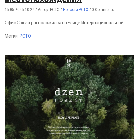
15.05.2025 10:24
/
Автор: РСТО
/
Новости РСТО
/
0 Comments
Офис Союза расположился на улице Интернациональной.
Метки:
РСТО