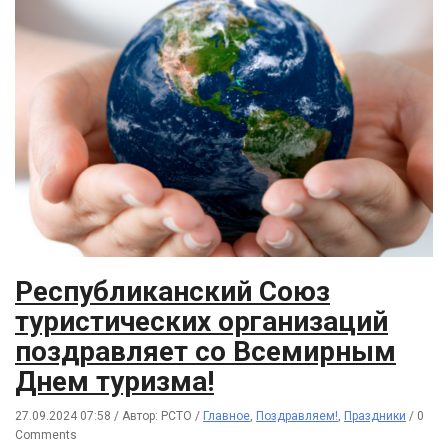
Республиканский Союз
туристических организаций
поздравляет со Всемирным
Днем туризма!
27.09.2024 07:58
/
Автор: РСТО
/
Главное
,
Поздравляем!
,
Праздники
/
0
Comments