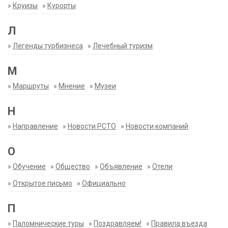
»
Круизы
»
Курорты
Л
»
Легенды турбизнеса
»
Лечебный туризм
М
»
Маршруты
»
Мнение
»
Музеи
Н
»
Направление
»
Новости РСТО
»
Новости компаний
О
»
Обучение
»
Общество
»
Объявление
»
Отели
»
Открытое письмо
»
Официально
П
»
Паломнические туры
»
Поздравляем!
»
Правила въезда