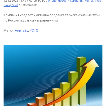
12.12.2025 11:49
/
Автор: РСТО
/
Анонс
,
Новости компаний
,
Рынок
,
Туры
,
Экскурсии
/
0 Comments
Компания создает и активно продвигает эксклюзивные туры
по России и другим направлениям.
Метки:
АнитаBy
,
РСТО