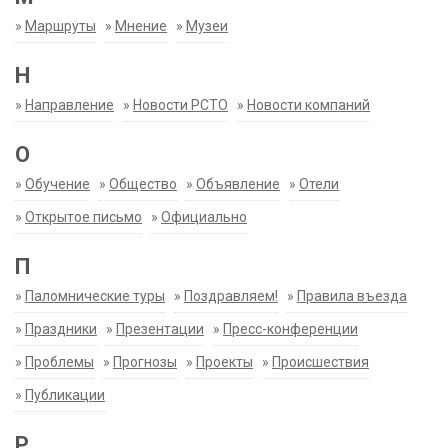
»
Маршруты
»
Мнение
»
Музеи
Н
»
Направление
»
Новости РСТО
»
Новости компаний
О
»
Обучение
»
Общество
»
Объявление
»
Отели
»
Открытое письмо
»
Официально
П
»
Паломнические туры
»
Поздравляем!
»
Правила въезда
»
Праздники
»
Презентации
»
Пресс-конференции
»
Проблемы
»
Прогнозы
»
Проекты
»
Происшествия
»
Публикации
Р