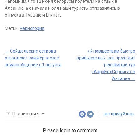
Напомним, что 12 июня белорусы полетели на отдых в
Албанию, а с начала июля наши туристы отправились в
отпуска в Турцию и Египет.
Метки:
Черногория
Post
←
Сейшельские острова
«К новшествам быстро
открывают коммерческое
привыкаешь!»: как проходит
navigation
авиасообщение с 1 августа
рекламный тур
«АэроБелСервиса» в
Анталье
→
Подписаться
авторизуйтесь
Please login to comment