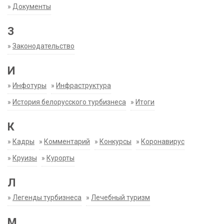
»
Документы
З
»
Законодательство
И
»
Инфотуры
»
Инфраструктура
»
История белорусского турбизнеса
»
Итоги
К
»
Кадры
»
Комментарий
»
Конкурсы
»
Коронавирус
»
Круизы
»
Курорты
Л
»
Легенды турбизнеса
»
Лечебный туризм
М