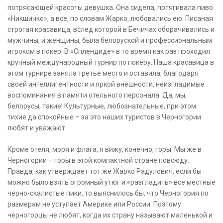
потрясающей красоты девушка. Она сидела, потягивала пиво
«Никшичко», а все, по словам Жарко, любовались ею. Писаная
строгая красавица, вслед которой в Бечичах оборачивались и
мужчины, и женщины, была белоруской и профессиональным
игроком в покер. В «Сплендиде» в то время как раз проходил
крупный международный турнир по покеру. Наша красавица в
этом турнире заняла третье место и оставила, благодаря
своей интеллигентности и яркой внешности, неизгладимые
воспоминания в памяти отельного персонала. Да, мы,
белорусы, такие! Культурные, любознательные, при этом
тихие да спокойные – за это наших туристов в Черногории
любят и уважают.
Кроме отеля, моря и флага, я вижу, конечно, горы. Мы же в
Черногории – горы в этой компактной стране повсюду.
Правда, как утверждает тот же Жарко Радулович, если бы
можно было взять огромный утюг и «разгладить» все местные
черно-скалистые пики, то выяснилось бы, что Черногория по
размерам не уступает Америке или России. Поэтому
черногорцы не любят, когда их страну называют маленькой и