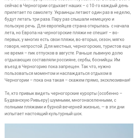
сейчас в Черногории отдыхает наших – с 10-го каждый день
прилетает по самолету. Украинцы летают один раз в неделю,
будут летать три раза. Пару раз слышали немецкую и
польскую речь. Для европейцев страна открылась с начала
лета, но Европа на черногорские пляжи не спешит – во-
первых, у многих есть свои пляжи, во-вторых, сезон, мягко
говоря, непростой. Для местных, черногорских, туристов еще
не время – пик отпусков в августе. Раньше львиную долю
отдыхающих составляли россияне, сербы, боснийцы. Им
въезд в Черногорию пока запрещен. Так что, нужно
пользоваться моментом и наслаждаться отдыхом в
Черногории – пока она такая – скажем прямо, эксклюзивная!
Те, кто привык видеть черногорские курорты (особенно –
Будванскую Ривьеру) шумными, многонаселенными, с
полными пляжами и бурной вечерней жизнью, — в эти дни
испытает настоящий культурный шок.