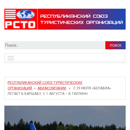
Найти:
Toggle
navigation
РЕСПУБЛИКАНСКИЙ СОЮЗ ТУРИСТИЧЕСКИХ
ОРГАНИЗАЦИЙ
»
АВИАКОМПАНИИ
» С 29 ИЮЛЯ «БЕЛАВИА»
ЛЕТАЕТ В ВАРШАВУ, С 1 АВГУСТА – В ТАЛЛИНН