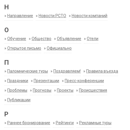
Н
»
Направление
»
Новости РСТО
»
Новости компаний
О
»
Обучение
»
Общество
»
Объявление
»
Отели
»
Открытое письмо
»
Официально
П
»
Паломнические туры
»
Поздравляем!
»
Правила въезда
»
Праздники
»
Презентации
»
Пресс-конференции
»
Проблемы
»
Прогнозы
»
Проекты
»
Происшествия
»
Публикации
Р
»
Раннее бронирование
»
Рейтинги
»
Рекламные туры