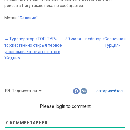
рейсов в Ригу также пока не сообщается.
Метки:
"Белавиа"
Post
←
Туроператор «ТОП-ТУР»
30 июля – вебинар «Солнечная
торжественно открыл первое
Турция»
→
navigation
уполномоченное агентство в
Жодино
Подписаться
авторизуйтесь
Please login to comment
0
КОММЕНТАРИЕВ