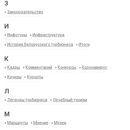
З
»
Законодательство
И
»
Инфотуры
»
Инфраструктура
»
История белорусского турбизнеса
»
Итоги
К
»
Кадры
»
Комментарий
»
Конкурсы
»
Коронавирус
»
Круизы
»
Курорты
Л
»
Легенды турбизнеса
»
Лечебный туризм
М
»
Маршруты
»
Мнение
»
Музеи