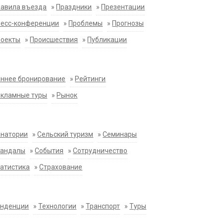
равила въезда
»
Праздники
»
Презентации
ресс-конференции
»
Проблемы
»
Прогнозы
роекты
»
Происшествия
»
Публикации
ннее бронирование
»
Рейтинги
екламные туры
»
Рынок
анатории
»
Сельский туризм
»
Семинары
кандалы
»
События
»
Сотрудничество
атистика
»
Страхование
енденции
»
Технологии
»
Транспорт
»
Туры