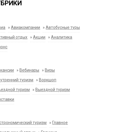
УБРИКИ
виа
»
Авиакомпании
»
Автобусные туры
тивный отдых
»
Акции
»
Аналитика
нонс
акансии
»
Вебинары
»
Визы
утренний туризм
»
Воркшоп
ездной туризм
»
Выездной туризм
ыставки
строномический туризм
»
Главное