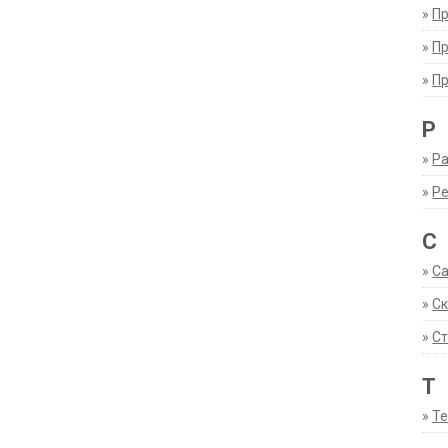
»
П
»
П
»
П
Р
»
Ра
»
Р
С
»
С
»
С
»
Ст
Т
»
Т