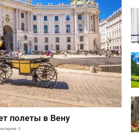
ет полеты в Вену
нтариев: 0