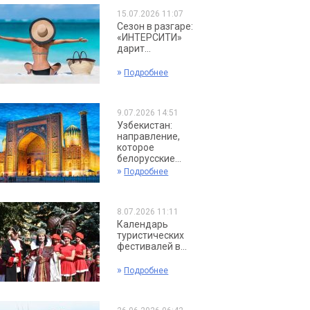
15.07.2026 11:07
Сезон в разгаре:
«ИНТЕРСИТИ»
дарит...
»
Подробнее
9.07.2026 14:51
Узбекистан:
направление,
которое
белорусские...
»
Подробнее
8.07.2026 11:11
Календарь
туристических
фестивалей в...
»
Подробнее