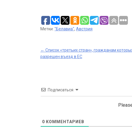
Метки:
"Белавиа"
,
Австрия
Post
←
Список «третьих стран», гражданам которы
разрешен въезд в ЕС
navigation
Подписаться
Please
0
КОММЕНТАРИЕВ