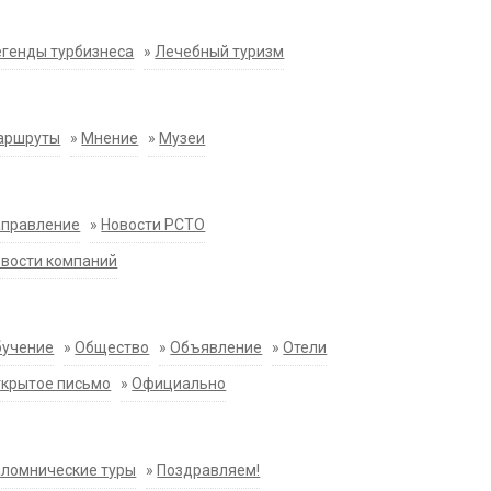
генды турбизнеса
»
Лечебный туризм
аршруты
»
Мнение
»
Музеи
аправление
»
Новости РСТО
вости компаний
бучение
»
Общество
»
Объявление
»
Отели
крытое письмо
»
Официально
ломнические туры
»
Поздравляем!