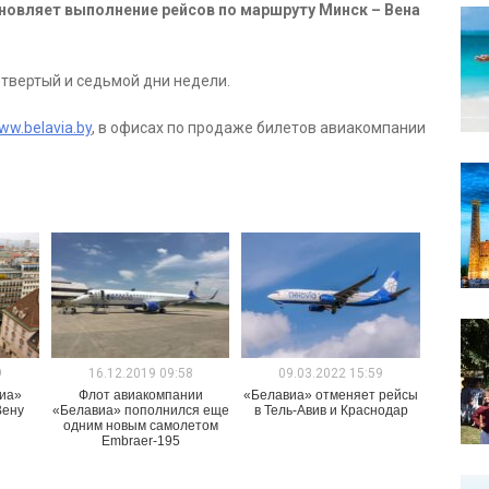
бновляет выполнение рейсов по маршруту Минск – Вена
етвертый и седьмой дни недели.
ww.belavia.by
, в офисах по продаже билетов авиакомпании
9
16.12.2019 09:58
09.03.2022 15:59
виа»
Флот авиакомпании
«Белавиа» отменяет рейсы
Вену
«Белавиа» пополнился еще
в Тель-Авив и Краснодар
одним новым самолетом
Embraer-195