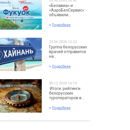
26.06.2026 06:42
«Белавиа» и
«АэроБелСервис»
объявили...
»
Подробнее
23.06.2026 12:22
Группа белорусских
врачей отправится
на...
»
Подробнее
30.12.2025 10:19
Итоги: рейтинги
белорусских
туроператоров в...
»
Подробнее