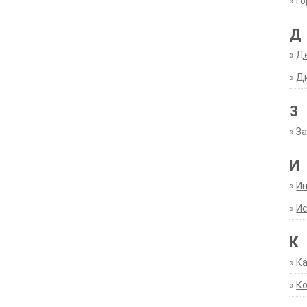
»
Г
Д
»
Д
»
Д
З
»
За
И
»
И
»
Ис
К
»
К
»
К