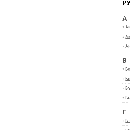
Р
А
»
А
»
Ак
»
А
В
»
В
»
Вн
»
Въ
»
В
Г
»
Га