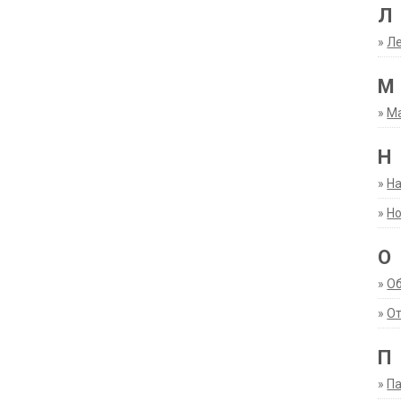
Л
»
Ле
М
»
М
Н
»
Н
»
Но
О
»
О
»
От
П
»
Па