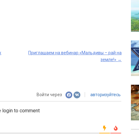
х
Приглашаем на вебинар «Мальдивы – рай на
земле!»
→
Войти через
авторизуйтесь
 login to comment