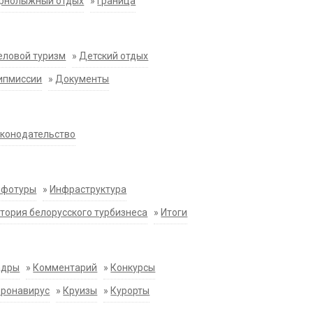
орнолыжный отдых
»
Граница
еловой туризм
»
Детский отдых
ипмиссии
»
Документы
конодательство
нфотуры
»
Инфраструктура
тория белорусского турбизнеса
»
Итоги
адры
»
Комментарий
»
Конкурсы
оронавирус
»
Круизы
»
Курорты