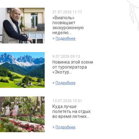
21.07.2026 11:17
«Виаполь»
посвящает
экскурсионную
неделю...
»
Подробнее
6.07.2026 09:13
Новинка этой осени
от туроператора
«Экотур...
»
Подробнее
13.07.2026 15:51
Куда лучше
полететь на отдых
во время летних...
»
Подробнее