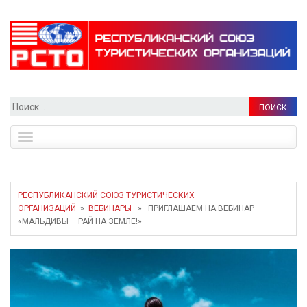
Найти:
Toggle
navigation
РЕСПУБЛИКАНСКИЙ СОЮЗ ТУРИСТИЧЕСКИХ
ОРГАНИЗАЦИЙ
»
ВЕБИНАРЫ
» ПРИГЛАШАЕМ НА ВЕБИНАР
«МАЛЬДИВЫ – РАЙ НА ЗЕМЛЕ!»