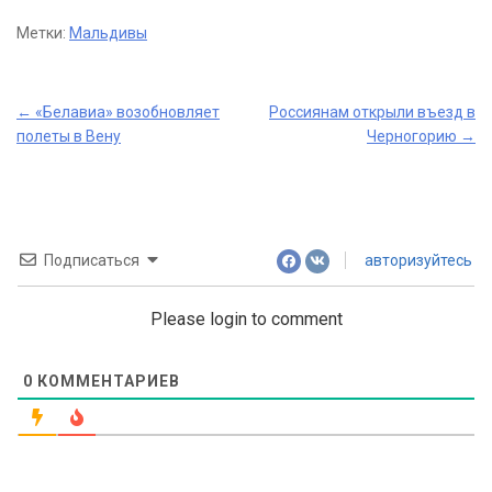
Метки:
Мальдивы
Post
←
«Белавиа» возобновляет
Россиянам открыли въезд в
полеты в Вену
Черногорию
→
navigation
Подписаться
авторизуйтесь
Please login to comment
0
КОММЕНТАРИЕВ