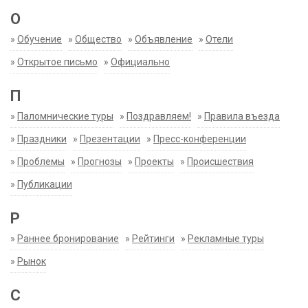
О
»
Обучение
»
Общество
»
Объявление
»
Отели
»
Открытое письмо
»
Официально
П
»
Паломнические туры
»
Поздравляем!
»
Правила въезда
»
Праздники
»
Презентации
»
Пресс-конференции
»
Проблемы
»
Прогнозы
»
Проекты
»
Происшествия
»
Публикации
Р
»
Раннее бронирование
»
Рейтинги
»
Рекламные туры
»
Рынок
С