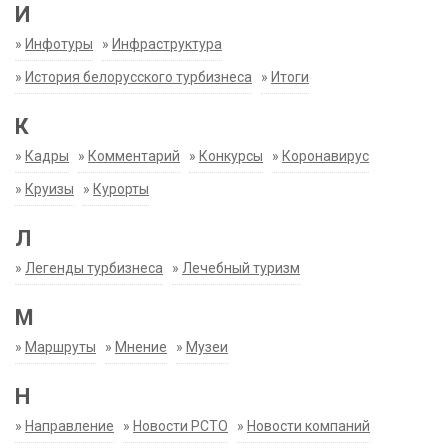
И
»
Инфотуры
»
Инфраструктура
»
История белорусского турбизнеса
»
Итоги
К
»
Кадры
»
Комментарий
»
Конкурсы
»
Коронавирус
»
Круизы
»
Курорты
Л
»
Легенды турбизнеса
»
Лечебный туризм
М
»
Маршруты
»
Мнение
»
Музеи
Н
»
Направление
»
Новости РСТО
»
Новости компаний