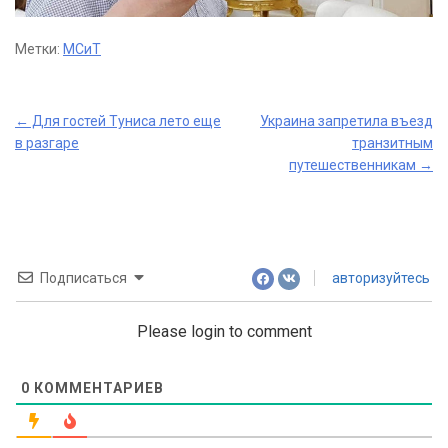
Метки:
МСиТ
Post
←
Для гостей Туниса лето еще
Украина запретила въезд
в разгаре
транзитным
navigation
путешественникам
→
Подписаться
авторизуйтесь
Please login to comment
0
КОММЕНТАРИЕВ