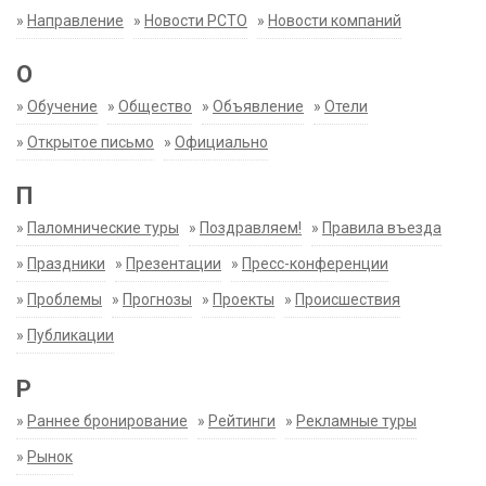
»
Направление
»
Новости РСТО
»
Новости компаний
О
»
Обучение
»
Общество
»
Объявление
»
Отели
»
Открытое письмо
»
Официально
П
»
Паломнические туры
»
Поздравляем!
»
Правила въезда
»
Праздники
»
Презентации
»
Пресс-конференции
»
Проблемы
»
Прогнозы
»
Проекты
»
Происшествия
»
Публикации
Р
»
Раннее бронирование
»
Рейтинги
»
Рекламные туры
»
Рынок