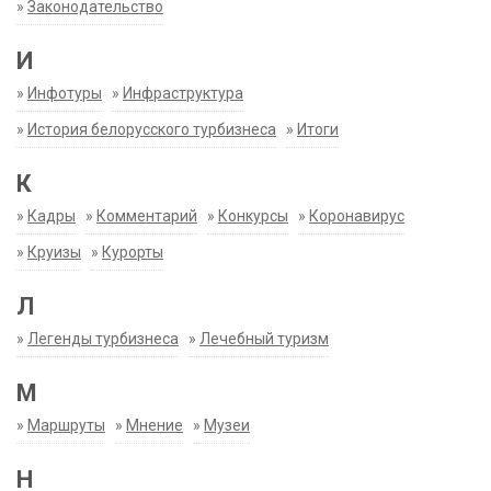
»
Законодательство
И
»
Инфотуры
»
Инфраструктура
»
История белорусского турбизнеса
»
Итоги
К
»
Кадры
»
Комментарий
»
Конкурсы
»
Коронавирус
»
Круизы
»
Курорты
Л
»
Легенды турбизнеса
»
Лечебный туризм
М
»
Маршруты
»
Мнение
»
Музеи
Н