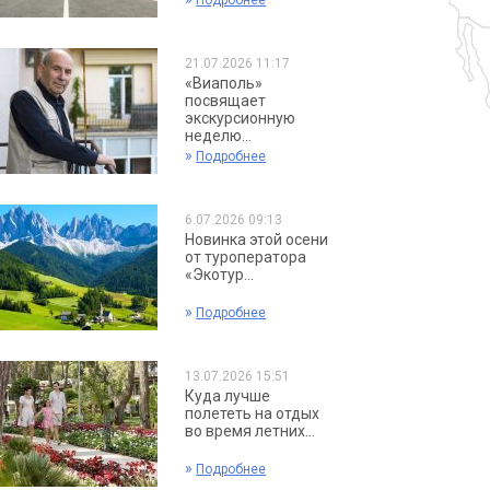
Подробнее
21.07.2026 11:17
«Виаполь»
посвящает
экскурсионную
неделю...
»
Подробнее
6.07.2026 09:13
Новинка этой осени
от туроператора
«Экотур...
»
Подробнее
13.07.2026 15:51
Куда лучше
полететь на отдых
во время летних...
»
Подробнее