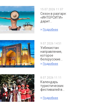
15.07.2026 11:07
Сезон в разгаре:
«ИНТЕРСИТИ»
дарит...
»
Подробнее
9.07.2026 14:51
Узбекистан:
направление,
которое
белорусские...
»
Подробнее
8.07.2026 11:11
Календарь
туристических
фестивалей в...
»
Подробнее