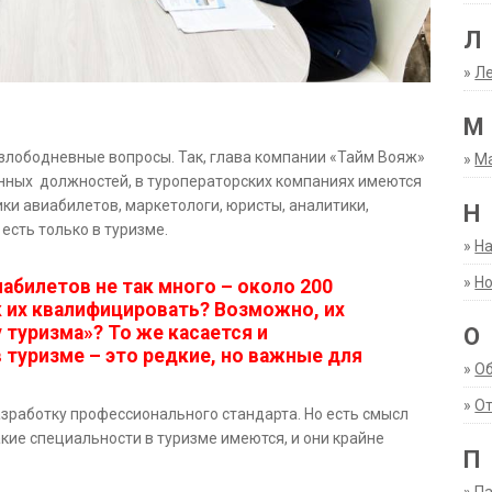
Л
»
Ле
М
 злободневные вопросы. Так, глава компании «Тайм Вояж»
»
М
енных должностей, в туроператорских компаниях имеются
ки авиабилетов, маркетологи, юристы, аналитики,
Н
есть только в туризме.
»
Н
»
Но
абилетов не так много – около 200
ак их квалифицировать? Возможно, их
 туризма»? То же касается и
О
в туризме – это редкие, но важные для
»
О
»
От
азработку профессионального стандарта. Но есть смысл
акие специальности в туризме имеются, и они крайне
П