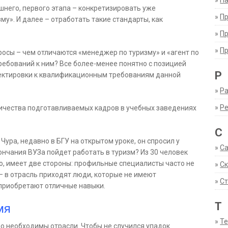
»
Па
шнего, первого этапа – конкретизировать уже
»
П
у». И далее – отработать такие стандарты, как
»
П
»
П
росы – чем отличаются «менеджер по туризму» и «агент по
ребований к ним? Все более-менее понятно с позицией
Р
ректировки к квалификационным требованиям данной
»
Ра
»
Р
личества подготавливаемых кадров в учебных заведениях
С
Чура, недавно в БГУ на открытом уроке, он спросил у
»
С
ончания ВУЗа пойдет работать в туризм? Из 30 человек
о, имеет две стороны: профильные специалисты часто не
»
С
 – в отрасль приходят люди, которые не имеют
»
Ст
 приобретают отличные навыки.
Т
мя
»
Т
о необходимы отрасли. Чтобы не случился упадок