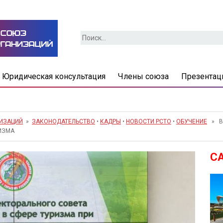
Найти:
Юридическая консультация
Члены союза
Презентац
НИЗАЦИЙ
»
ЗАКОНОДАТЕЛЬСТВО
•
КАДРЫ
•
НОВОСТИ РСТО
•
ОБУЧЕНИЕ
» В 
ИЗМА
С