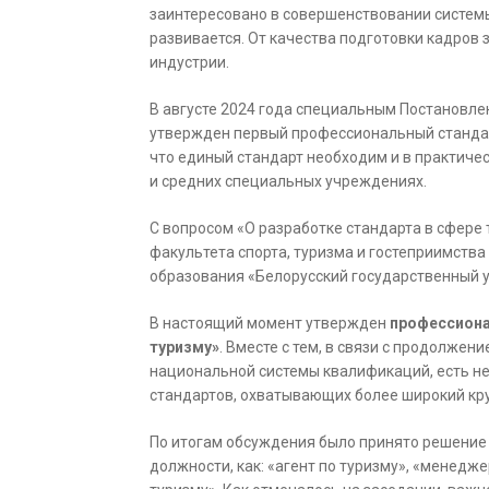
заинтересовано в совершенствовании систем
развивается. От качества подготовки кадров
индустрии.
В августе 2024 года специальным Постановл
утвержден первый профессиональный стандарт
что единый стандарт необходим и в практичес
и средних специальных учреждениях.
С вопросом «О разработке стандарта в сфере
факультета спорта, туризма и гостеприимств
образования «Белорусский государственный у
В настоящий момент утвержден
профессиона
туризму»
. Вместе с тем, в связи с продолж
национальной системы квалификаций, есть н
стандартов, охватывающих более широкий кру
По итогам обсуждения было принято решение
должности, как: «агент по туризму», «менедже