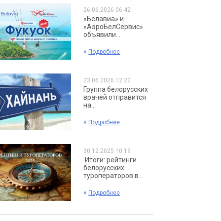
26.06.2026 06:42
«Белавиа» и
«АэроБелСервис»
объявили...
»
Подробнее
23.06.2026 12:22
Группа белорусских
врачей отправится
на...
»
Подробнее
30.12.2025 10:19
Итоги: рейтинги
белорусских
туроператоров в...
»
Подробнее