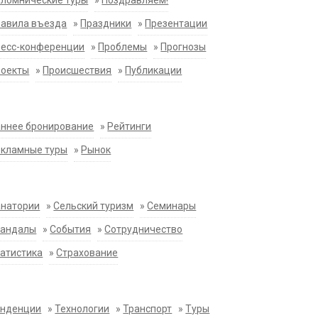
ломнические туры
»
Поздравляем!
равила въезда
»
Праздники
»
Презентации
ресс-конференции
»
Проблемы
»
Прогнозы
роекты
»
Происшествия
»
Публикации
ннее бронирование
»
Рейтинги
екламные туры
»
Рынок
анатории
»
Сельский туризм
»
Семинары
кандалы
»
События
»
Сотрудничество
атистика
»
Страхование
енденции
»
Технологии
»
Транспорт
»
Туры