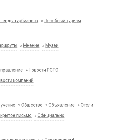
генды турбизнеса
»
Лечебный туризм
аршруты
»
Мнение
»
Музеи
аправление
»
Новости РСТО
вости компаний
бучение
»
Общество
»
Объявление
»
Отели
крытое письмо
»
Официально