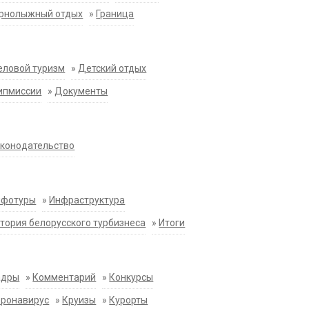
орнолыжный отдых
»
Граница
еловой туризм
»
Детский отдых
ипмиссии
»
Документы
конодательство
нфотуры
»
Инфраструктура
тория белорусского турбизнеса
»
Итоги
адры
»
Комментарий
»
Конкурсы
оронавирус
»
Круизы
»
Курорты