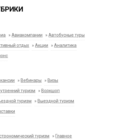
УБРИКИ
виа
»
Авиакомпании
»
Автобусные туры
тивный отдых
»
Акции
»
Аналитика
нонс
акансии
»
Вебинары
»
Визы
утренний туризм
»
Воркшоп
ездной туризм
»
Выездной туризм
ыставки
строномический туризм
»
Главное