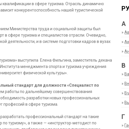
ы квалификации в сфере туризма. Отрасль динамично
Р
 зависит конкурентоспособность нашей туристической
А
ением Министерства труда и социальной защиты был
»
А
 в сфере туризма и специалистов отрасли. Очевидно,
кой деятельности, и в системе подготовки кадров в вузах
»
Ак
»
А
 туризма» выступила Елена Фильгина, заместитель декана
В
а Института менеджмента спорта и туризма учреждения
ниверситет физической культуры».
»
В
»
Вн
льный стандарт для должности «Специалист по
ением работы по дальнейшему совершенствования
»
Въ
еобходимость разработки новых профессиональных
»
В
г профессий в сфере туризма.
Г
 разработать профессиональный стандарт на такие
р по туризму», а также — «инструктор-методист по
»
Га