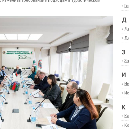
но изменить требования к подходам в туристическом
»
Г
Д
»
Д
»
Д
З
»
За
И
»
И
»
Ис
К
»
К
»
К