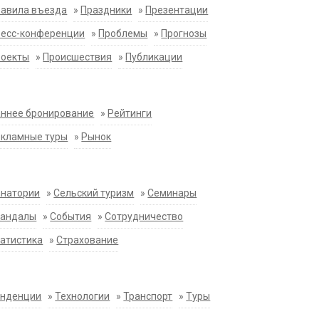
равила въезда
»
Праздники
»
Презентации
ресс-конференции
»
Проблемы
»
Прогнозы
роекты
»
Происшествия
»
Публикации
ннее бронирование
»
Рейтинги
екламные туры
»
Рынок
анатории
»
Сельский туризм
»
Семинары
кандалы
»
События
»
Сотрудничество
атистика
»
Страхование
енденции
»
Технологии
»
Транспорт
»
Туры