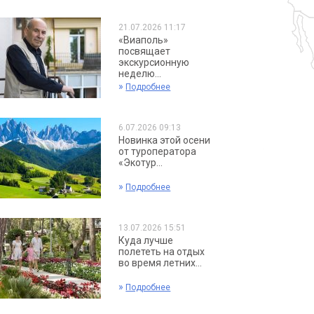
21.07.2026 11:17
«Виаполь»
посвящает
экскурсионную
неделю...
»
Подробнее
6.07.2026 09:13
Новинка этой осени
от туроператора
«Экотур...
»
Подробнее
13.07.2026 15:51
Куда лучше
полететь на отдых
во время летних...
»
Подробнее