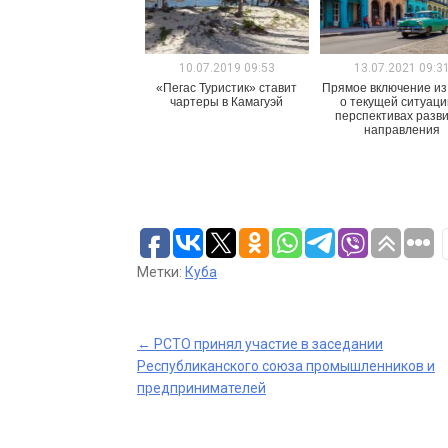
10.07.2019 09:53
13.07.2021 09:3
«Пегас Туристик» ставит
Прямое включение из
чартеры в Камагуэй
о текущей ситуаци
перспективах разв
направления
Метки:
Куба
Post
←
РСТО принял участие в заседании
Республиканского союза промышленников и
navigation
предпринимателей