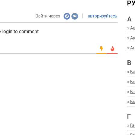
Р
Войти через
авторизуйтесь
А
»
А
 login to comment
»
Ак
»
А
В
»
В
»
Вн
»
Въ
»
В
Г
»
Га