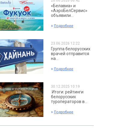
26.06.2026 06:42
«Белавиа» и
«АэроБелСервис»
объявили...
»
Подробнее
23.06.2026 12:22
Группа белорусских
врачей отправится
на...
»
Подробнее
30.12.2025 10:19
Итоги: рейтинги
белорусских
туроператоров в...
»
Подробнее