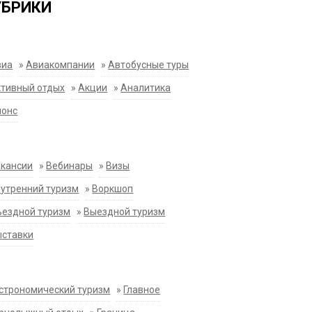
УБРИКИ
виа
»
Авиакомпании
»
Автобусные туры
тивный отдых
»
Акции
»
Аналитика
нонс
акансии
»
Вебинары
»
Визы
утренний туризм
»
Воркшоп
ездной туризм
»
Выездной туризм
ыставки
строномический туризм
»
Главное