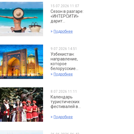
15.07.2026 11:07
Сезон в разгаре:
«ИНТЕРСИТИ»
дарит...
»
Подробнее
9.07.2026 14:51
Узбекистан:
направление,
которое
белорусские...
»
Подробнее
8.07.2026 11:11
Календарь
туристических
фестивалей в...
»
Подробнее