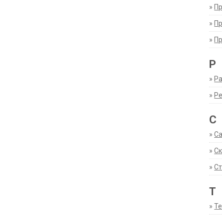
»
П
»
П
»
П
Р
»
Ра
»
Р
С
»
С
»
С
»
Ст
Т
»
Т