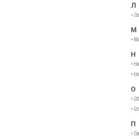
Л
»
Ле
М
»
М
Н
»
Н
»
Но
О
»
О
»
От
П
»
Па