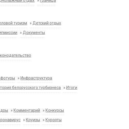
орнолыжный отдых
»
Граница
еловой туризм
»
Детский отдых
ипмиссии
»
Документы
конодательство
нфотуры
»
Инфраструктура
тория белорусского турбизнеса
»
Итоги
адры
»
Комментарий
»
Конкурсы
оронавирус
»
Круизы
»
Курорты