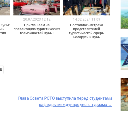
1
20.07.2023 12:12
14.02.2024 11:09
 Кубы:
Приглашаем на
Состоялась встреча
и и
презентацию туристических
представителей
ития
возможностей Кубы!
туристической сферы
Беларуси и Кубы
8
Глава Совета РСТО выступила перед студентами
кафедры международного туризма
→