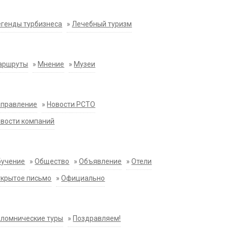
генды турбизнеса
»
Лечебный туризм
аршруты
»
Мнение
»
Музеи
аправление
»
Новости РСТО
вости компаний
бучение
»
Общество
»
Объявление
»
Отели
крытое письмо
»
Официально
ломнические туры
»
Поздравляем!