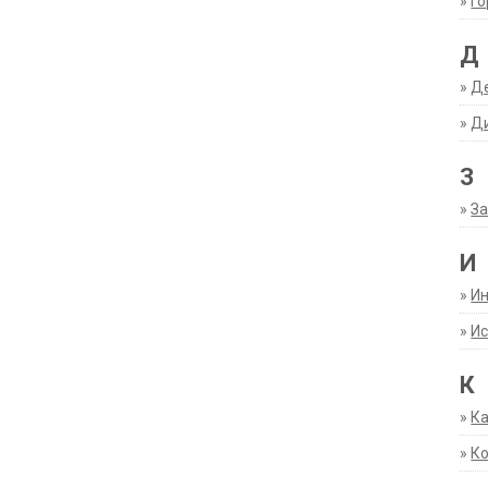
»
Г
Д
»
Д
»
Д
З
»
За
И
»
И
»
Ис
К
»
К
»
К