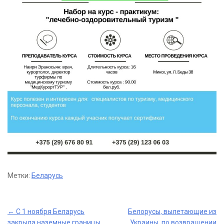
Метки:
Беларусь
Post
←
С 1 ноября Беларусь
Белорусы, вылетающие из
закрыла наземные границы
Украины, по возвращении