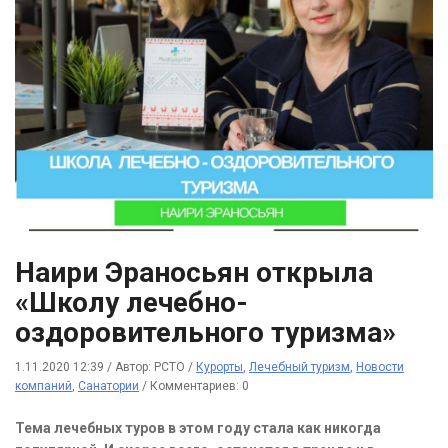
Наири Эраносьян открыла
«Школу лечебно-
оздоровительного туризма»
1.11.2020 12:39
/
Автор: РСТО
/
Курорты
,
Лечебный туризм
,
Новости
компаний
,
Санатории
/
Комментариев: 0
Тема лечебных туров в этом году стала как никогда