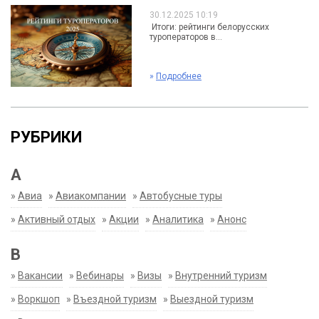
30.12.2025 10:19
Итоги: рейтинги белорусских
туроператоров в...
»
Подробнее
РУБРИКИ
А
»
Авиа
»
Авиакомпании
»
Автобусные туры
»
Активный отдых
»
Акции
»
Аналитика
»
Анонс
В
»
Вакансии
»
Вебинары
»
Визы
»
Внутренний туризм
»
Воркшоп
»
Въездной туризм
»
Выездной туризм