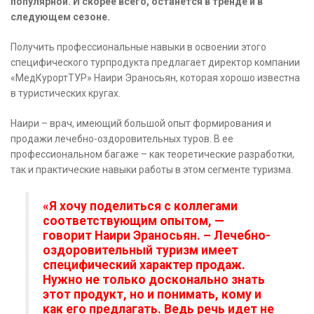
популярной. И скорее всего, останется в тренде и в
следующем сезоне.
Получить профессиональные навыки в освоении этого
специфического турпродукта предлагает директор компании
«МедКурортТУР» Наири Эраносьян, которая хорошо известна
в туристических кругах.
Наири – врач, имеющий большой опыт формирования и
продажи лечебно-оздоровительных туров. В ее
профессиональном багаже – как теоретические разработки,
так и практические навыки работы в этом сегменте туризма.
«Я хочу поделиться с коллегами
соответствующим опытом, —
говорит Наири Эраносьян. – Лечебно-
оздоровительный туризм имеет
специфический характер продаж.
Нужно не только досконально знать
этот продукт, но и понимать, кому и
как его предлагать. Ведь речь идет не