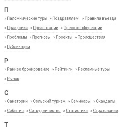
П
»
Паломнические туры
»
Поздравляем!
»
Правила въезда
»
Праздники
»
Презентации
»
Пресс-конференции
»
Проблемы
»
Прогнозы
»
Проекты
»
Происшествия
»
Публикации
Р
»
Раннее бронирование
»
Рейтинги
»
Рекламные туры
»
Рынок
С
»
Санатории
»
Сельский туризм
»
Семинары
»
Скандалы
»
События
»
Сотрудничество
»
Статистика
»
Страхование
Т