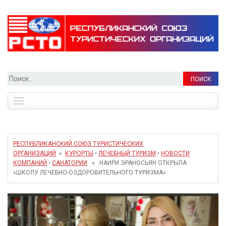
Найти:
Toggle
navigation
РЕСПУБЛИКАНСКИЙ СОЮЗ ТУРИСТИЧЕСКИХ
ОРГАНИЗАЦИЙ
»
КУРОРТЫ
•
ЛЕЧЕБНЫЙ ТУРИЗМ
•
НОВОСТИ
КОМПАНИЙ
•
САНАТОРИИ
» НАИРИ ЭРАНОСЬЯН ОТКРЫЛА
«ШКОЛУ ЛЕЧЕБНО-ОЗДОРОВИТЕЛЬНОГО ТУРИЗМА»