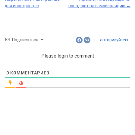
navigation
для иностранцев
попадают на самоизоляцию
→
Подписаться
авторизуйтесь
Please login to comment
0
КОММЕНТАРИЕВ