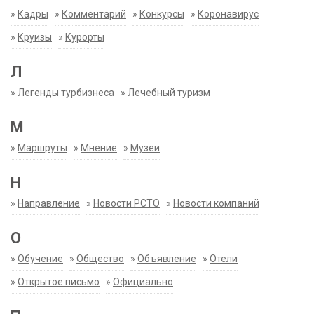
»
Кадры
»
Комментарий
»
Конкурсы
»
Коронавирус
»
Круизы
»
Курорты
Л
»
Легенды турбизнеса
»
Лечебный туризм
М
»
Маршруты
»
Мнение
»
Музеи
Н
»
Направление
»
Новости РСТО
»
Новости компаний
О
»
Обучение
»
Общество
»
Объявление
»
Отели
»
Открытое письмо
»
Официально