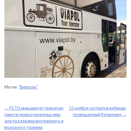
Метки:
"Виаполь"
Post
←
РСТО инициирует принятие
12 ноября состоится вебинар,
пакета первоочередных мер
посвященный Копаонику
→
navigation
для поддержки внутреннего и
въездного туризма