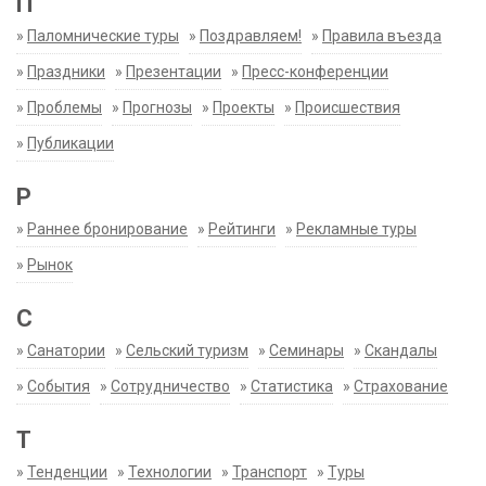
П
»
Паломнические туры
»
Поздравляем!
»
Правила въезда
»
Праздники
»
Презентации
»
Пресс-конференции
»
Проблемы
»
Прогнозы
»
Проекты
»
Происшествия
»
Публикации
Р
»
Раннее бронирование
»
Рейтинги
»
Рекламные туры
»
Рынок
С
»
Санатории
»
Сельский туризм
»
Семинары
»
Скандалы
»
События
»
Сотрудничество
»
Статистика
»
Страхование
Т
»
Тенденции
»
Технологии
»
Транспорт
»
Туры