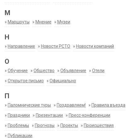
М
»
Маршруты
»
Мнение
»
Музеи
Н
»
Направление
»
Новости РСТО
»
Новости компаний
О
»
Обучение
»
Общество
»
Объявление
»
Отели
»
Открытое письмо
»
Официально
П
»
Паломнические туры
»
Поздравляем!
»
Правила въезда
»
Праздники
»
Презентации
»
Пресс-конференции
»
Проблемы
»
Прогнозы
»
Проекты
»
Происшествия
»
Публикации