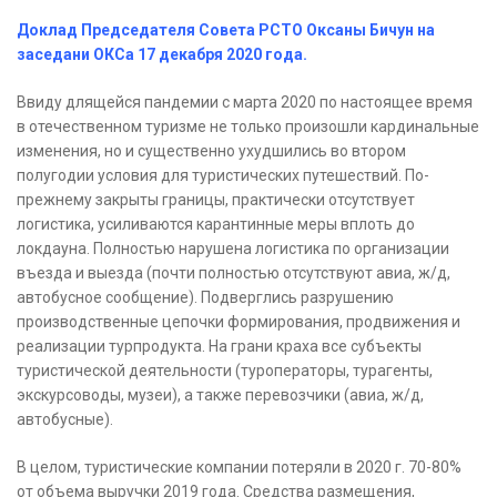
Доклад Председателя Совета РСТО Оксаны Бичун на
заседани ОКСа 17 декабря 2020 года.
Ввиду длящейся пандемии с марта 2020 по настоящее время
в отечественном туризме не только произошли кардинальные
изменения, но и существенно ухудшились во втором
полугодии условия для туристических путешествий. По-
прежнему закрыты границы, практически отсутствует
логистика, усиливаются карантинные меры вплоть до
локдауна. Полностью нарушена логистика по организации
въезда и выезда (почти полностью отсутствуют авиа, ж/д,
автобусное сообщение). Подверглись разрушению
производственные цепочки формирования, продвижения и
реализации турпродукта. На грани краха все субъекты
туристической деятельности (туроператоры, турагенты,
экскурсоводы, музеи), а также перевозчики (авиа, ж/д,
автобусные).
В целом, туристические компании потеряли в 2020 г. 70-80%
от объема выручки 2019 года. Cредства размещения,