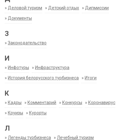
»
Деловой туризм
»
Детский отдых
»
Дипмиссии
»
Документы
З
»
Законодательство
И
»
Инфотуры
»
Инфраструктура
»
История белорусского турбизнеса
»
Итоги
К
»
Кадры
»
Комментарий
»
Конкурсы
»
Коронавирус
»
Круизы
»
Курорты
Л
»
Легенды турбизнеса
»
Лечебный туризм