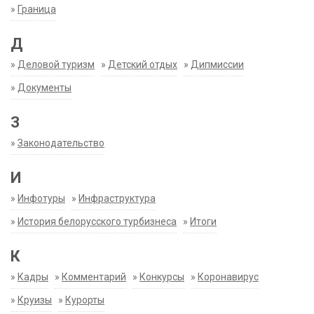
»
Граница
Д
»
Деловой туризм
»
Детский отдых
»
Дипмиссии
»
Документы
З
»
Законодательство
И
»
Инфотуры
»
Инфраструктура
»
История белорусского турбизнеса
»
Итоги
К
»
Кадры
»
Комментарий
»
Конкурсы
»
Коронавирус
»
Круизы
»
Курорты