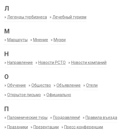
Л
»
Легенды турбизнеса
»
Лечебный туризм
М
»
Маршруты
»
Мнение
»
Музеи
Н
»
Направление
»
Новости РСТО
»
Новости компаний
О
»
Обучение
»
Общество
»
Объявление
»
Отели
»
Открытое письмо
»
Официально
П
»
Паломнические туры
»
Поздравляем!
»
Правила въезда
»
Праздники
»
Презентации
»
Пресс-конференции