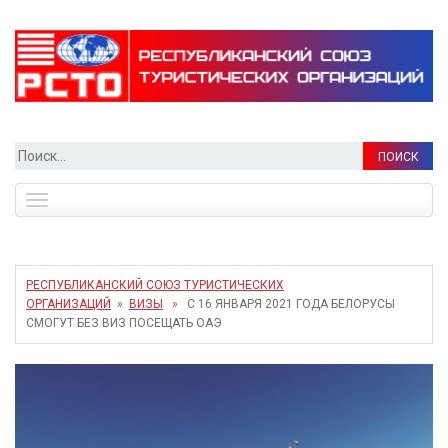
Найти:
Toggle
navigation
РЕСПУБЛИКАНСКИЙ СОЮЗ ТУРИСТИЧЕСКИХ
ОРГАНИЗАЦИЙ
»
ВИЗЫ
» С 16 ЯНВАРЯ 2021 ГОДА БЕЛОРУСЫ
СМОГУТ БЕЗ ВИЗ ПОСЕЩАТЬ ОАЭ