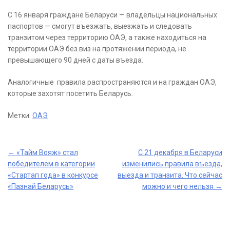
С 16 января граждане Беларуси — владельцы национальных
паспортов — смогут въезжать, выезжать и следовать
транзитом через территорию ОАЭ, а также находиться на
территории ОАЭ без виз на протяжении периода, не
превышающего 90 дней с даты въезда.
Аналогичные правила распространяются и на граждан ОАЭ,
которые захотят посетить Беларусь.
Метки:
ОАЭ
Post
←
«Тайм Вояж» стал
С 21 декабря в Беларуси
победителем в категории
изменились правила въезда,
navigation
«Стартап года» в конкурсе
выезда и транзита. Что сейчас
«Пазнай Беларусь»
можно и чего нельзя
→