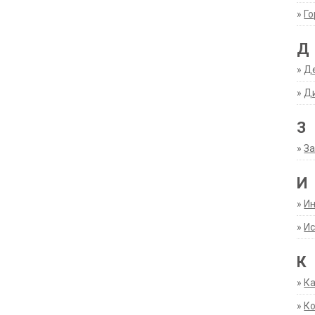
»
Г
Д
»
Д
»
Д
З
»
За
И
»
И
»
Ис
К
»
К
»
К