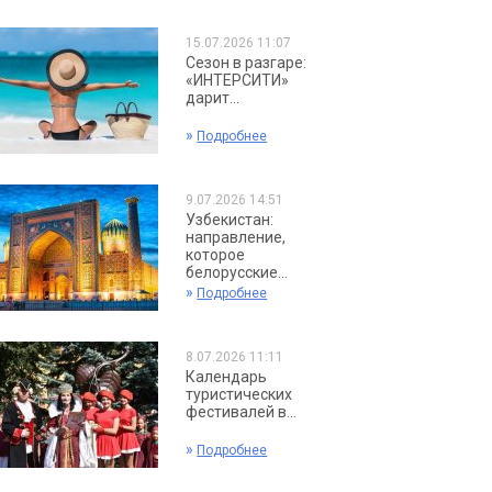
15.07.2026 11:07
Сезон в разгаре:
«ИНТЕРСИТИ»
дарит...
»
Подробнее
9.07.2026 14:51
Узбекистан:
направление,
которое
белорусские...
»
Подробнее
8.07.2026 11:11
Календарь
туристических
фестивалей в...
»
Подробнее