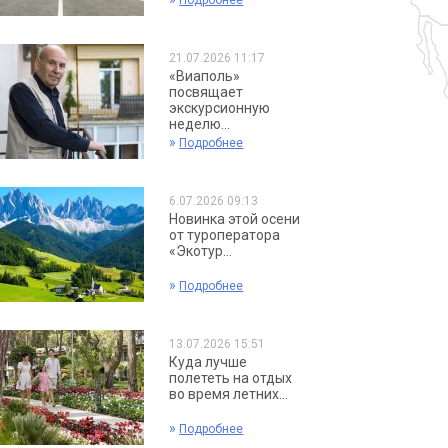
Подробнее
21.07.2026 11:17
«Виаполь»
посвящает
экскурсионную
неделю...
»
Подробнее
6.07.2026 09:13
Новинка этой осени
от туроператора
«Экотур...
»
Подробнее
13.07.2026 15:51
Куда лучше
полететь на отдых
во время летних...
»
Подробнее