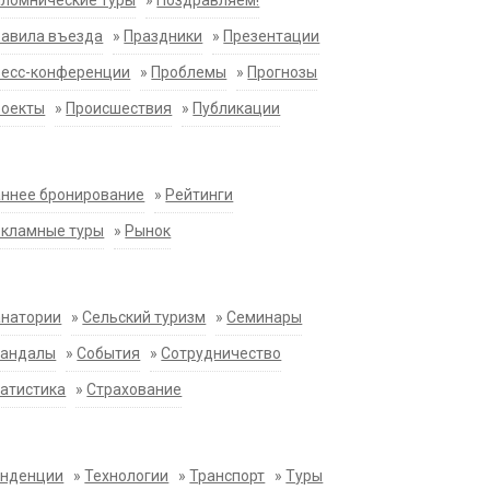
ломнические туры
»
Поздравляем!
равила въезда
»
Праздники
»
Презентации
ресс-конференции
»
Проблемы
»
Прогнозы
роекты
»
Происшествия
»
Публикации
ннее бронирование
»
Рейтинги
екламные туры
»
Рынок
анатории
»
Сельский туризм
»
Семинары
кандалы
»
События
»
Сотрудничество
атистика
»
Страхование
енденции
»
Технологии
»
Транспорт
»
Туры