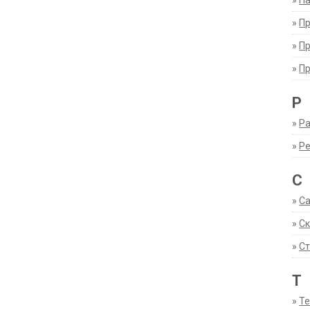
»
Па
»
П
»
П
»
П
Р
»
Ра
»
Р
С
»
С
»
С
»
Ст
Т
»
Т