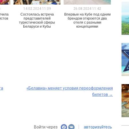
5
14.02.2024 11:09
26.08.2024 11:42
гчила
Состоялась встреча
Впервые на Кубе под одним
истов
представителей
брендом откроются два
туристической сферы
отеля с разными
Беларуси и Кубы
концепциями
та
«Белавиа» меняет условия переоформления
билетов
→
Войти через
авторизуйтесь