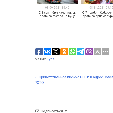
08.09.2021 16:46
08.11.2021 09:1
C 8 сентября изменились
С 7 ноября Куба смя
правила въезда на Кубу
правила приема тур
Метки:
Куба
Post
←
Приветственное письмо РСТИ в адрес Сове
РСТО
navigation
Подписаться