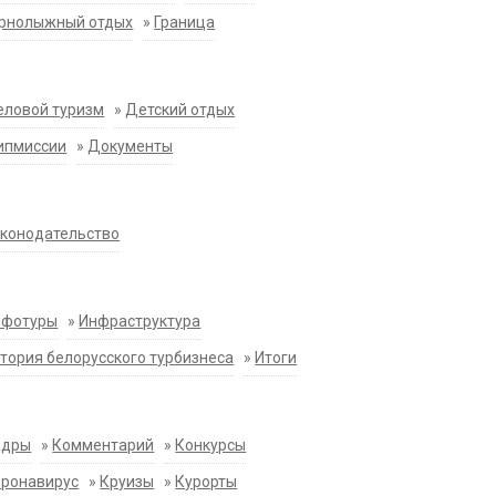
орнолыжный отдых
»
Граница
еловой туризм
»
Детский отдых
ипмиссии
»
Документы
конодательство
нфотуры
»
Инфраструктура
тория белорусского турбизнеса
»
Итоги
адры
»
Комментарий
»
Конкурсы
оронавирус
»
Круизы
»
Курорты