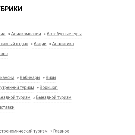
УБРИКИ
виа
»
Авиакомпании
»
Автобусные туры
тивный отдых
»
Акции
»
Аналитика
нонс
акансии
»
Вебинары
»
Визы
утренний туризм
»
Воркшоп
ездной туризм
»
Выездной туризм
ыставки
строномический туризм
»
Главное