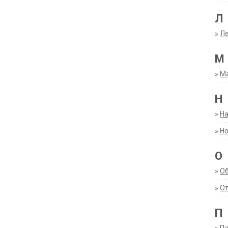
Л
»
Ле
М
»
М
Н
»
Н
»
Но
О
»
О
»
От
П