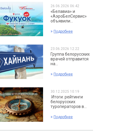
26.06.2026 06:42
«Белавиа» и
«АэроБелСервис»
объявили...
»
Подробнее
23.06.2026 12:22
Группа белорусских
врачей отправится
на...
»
Подробнее
30.12.2025 10:19
Итоги: рейтинги
белорусских
туроператоров в...
»
Подробнее