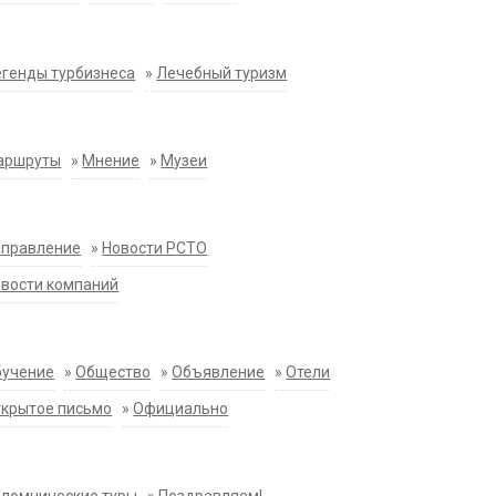
генды турбизнеса
»
Лечебный туризм
аршруты
»
Мнение
»
Музеи
аправление
»
Новости РСТО
вости компаний
бучение
»
Общество
»
Объявление
»
Отели
крытое письмо
»
Официально