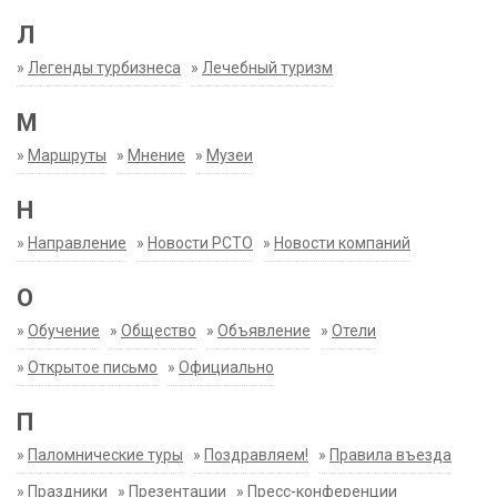
Л
»
Легенды турбизнеса
»
Лечебный туризм
М
»
Маршруты
»
Мнение
»
Музеи
Н
»
Направление
»
Новости РСТО
»
Новости компаний
О
»
Обучение
»
Общество
»
Объявление
»
Отели
»
Открытое письмо
»
Официально
П
»
Паломнические туры
»
Поздравляем!
»
Правила въезда
»
Праздники
»
Презентации
»
Пресс-конференции