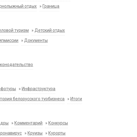
орнолыжный отдых
»
Граница
еловой туризм
»
Детский отдых
ипмиссии
»
Документы
конодательство
нфотуры
»
Инфраструктура
тория белорусского турбизнеса
»
Итоги
адры
»
Комментарий
»
Конкурсы
оронавирус
»
Круизы
»
Курорты