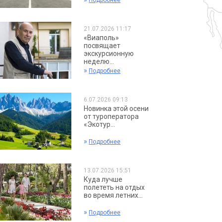
Подробнее
21.07.2026 11:17
«Виаполь»
посвящает
экскурсионную
неделю...
»
Подробнее
6.07.2026 09:13
Новинка этой осени
от туроператора
«Экотур...
»
Подробнее
13.07.2026 15:51
Куда лучше
полететь на отдых
во время летних...
»
Подробнее