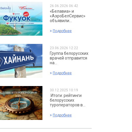
26.06.2026 06:42
«Белавиа» и
«АэроБелСервис»
объявили...
»
Подробнее
23.06.2026 12:22
Группа белорусских
врачей отправится
на...
»
Подробнее
30.12.2025 10:19
Итоги: рейтинги
белорусских
туроператоров в...
»
Подробнее