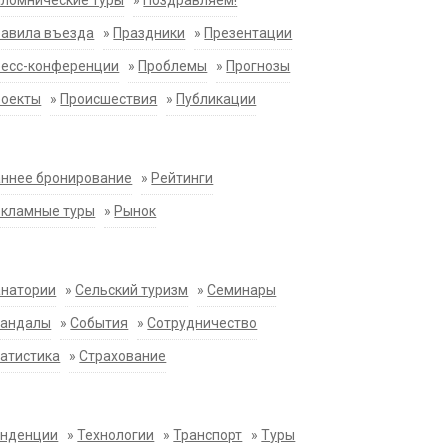
ломнические туры
»
Поздравляем!
равила въезда
»
Праздники
»
Презентации
ресс-конференции
»
Проблемы
»
Прогнозы
роекты
»
Происшествия
»
Публикации
ннее бронирование
»
Рейтинги
екламные туры
»
Рынок
анатории
»
Сельский туризм
»
Семинары
кандалы
»
События
»
Сотрудничество
атистика
»
Страхование
енденции
»
Технологии
»
Транспорт
»
Туры