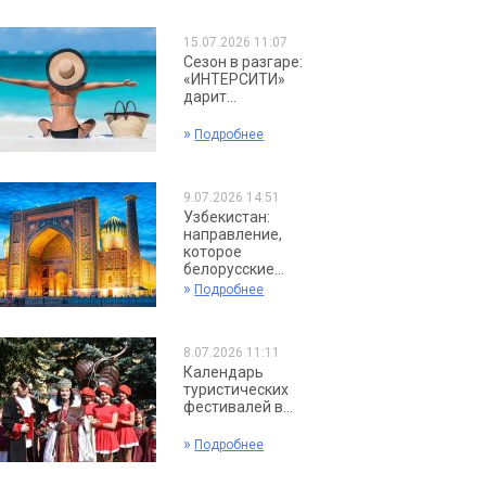
15.07.2026 11:07
Сезон в разгаре:
«ИНТЕРСИТИ»
дарит...
»
Подробнее
9.07.2026 14:51
Узбекистан:
направление,
которое
белорусские...
»
Подробнее
8.07.2026 11:11
Календарь
туристических
фестивалей в...
»
Подробнее