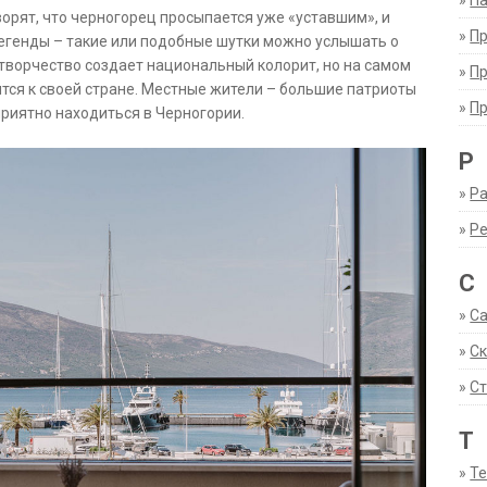
»
Па
ворят, что черногорец просыпается уже «уставшим», и
»
П
легенды – такие или подобные шутки можно услышать о
отворчество создает национальный колорит, но на самом
»
П
тся к своей стране. Местные жители – большие патриоты
»
П
приятно находиться в Черногории.
Р
»
Ра
»
Р
С
»
С
»
С
»
Ст
Т
»
Т