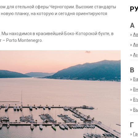
ром для отельной сферы Черногории. Высокие стандарты
Р
 новую планку, на которую и сегодня ориентируются
А
 Мы находимся в красивейшей Боко-Которской бухте, в
»
А
– Porto Montenegro.
»
Ак
»
А
В
»
В
»
Вн
»
Въ
»
В
Г
»
Га