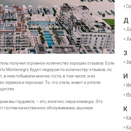
»
Г
Д
»
Д
»
Д
З
»
За
 отель получил огромное количество хороших отзывов. Если
orto Montenegro будет лидером по количеству отзывов, по
И
, в нем побывали многие гости, в том числе, и из
о сервиса и персонал. То, что отель знают и успели
»
И
ущество.
»
Ис
рым мы гордимся, – это, конечно, наша команда. Это
К
ет гостям качественное обслуживание, высокие
»
К
»
К