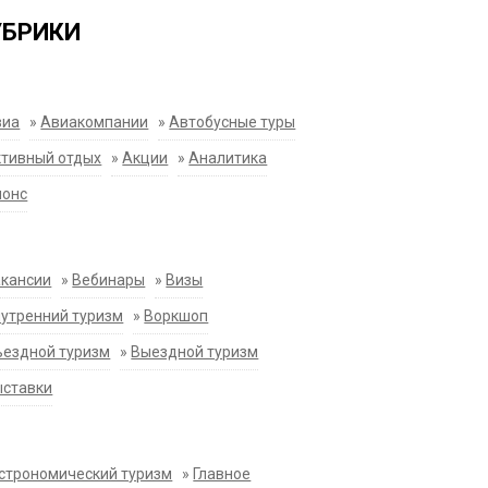
УБРИКИ
виа
»
Авиакомпании
»
Автобусные туры
тивный отдых
»
Акции
»
Аналитика
нонс
акансии
»
Вебинары
»
Визы
утренний туризм
»
Воркшоп
ездной туризм
»
Выездной туризм
ыставки
строномический туризм
»
Главное