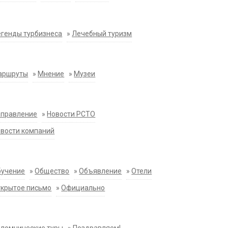
генды турбизнеса
»
Лечебный туризм
аршруты
»
Мнение
»
Музеи
аправление
»
Новости РСТО
вости компаний
бучение
»
Общество
»
Объявление
»
Отели
крытое письмо
»
Официально