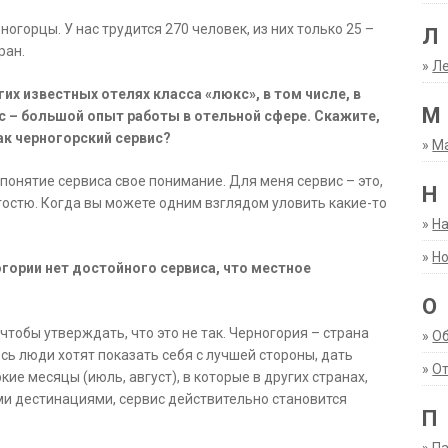
огорцы. У нас трудится 270 человек, из них только 25 –
Л
ран.
»
Ле
их известных отелях класса «люкс», в том числе, в
М
ас – большой опыт работы в отельной сфере. Скажите,
как черногорский сервис?
»
М
понятие сервиса свое понимание. Для меня сервис – это,
Н
гостю. Когда вы можете одним взглядом уловить какие-то
»
Н
»
Но
гории нет достойного сервиса, что местное
О
чтобы утверждать, что это не так. Черногория – страна
»
О
ь люди хотят показать себя с лучшей стороны, дать
»
От
ие месяцы (июль, август), в которые в других странах,
и дестинациями, сервис действительно становится
П