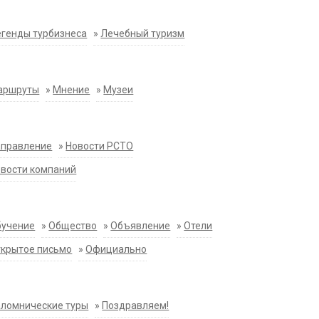
генды турбизнеса
»
Лечебный туризм
аршруты
»
Мнение
»
Музеи
аправление
»
Новости РСТО
вости компаний
бучение
»
Общество
»
Объявление
»
Отели
крытое письмо
»
Официально
ломнические туры
»
Поздравляем!