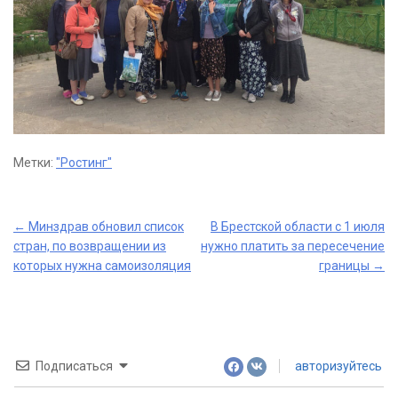
Метки:
"Ростинг"
Post
←
Минздрав обновил список
В Брестской области с 1 июля
стран, по возвращении из
нужно платить за пересечение
navigation
которых нужна самоизоляция
границы
→
Подписаться
авторизуйтесь