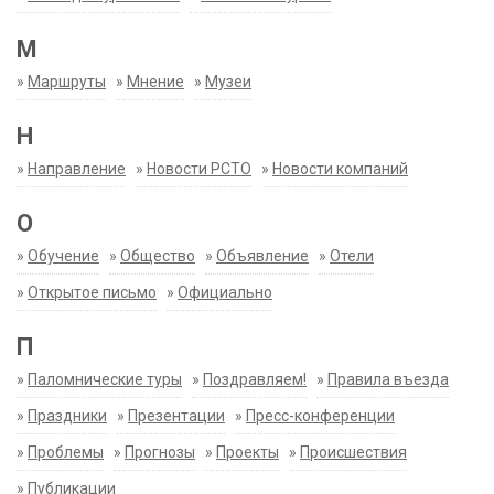
М
»
Маршруты
»
Мнение
»
Музеи
Н
»
Направление
»
Новости РСТО
»
Новости компаний
О
»
Обучение
»
Общество
»
Объявление
»
Отели
»
Открытое письмо
»
Официально
П
»
Паломнические туры
»
Поздравляем!
»
Правила въезда
»
Праздники
»
Презентации
»
Пресс-конференции
»
Проблемы
»
Прогнозы
»
Проекты
»
Происшествия
»
Публикации