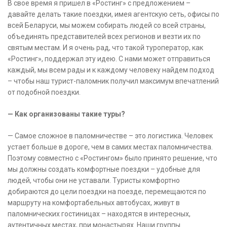
В свое время я пришел в «Ростинг» с предложением –
давайте делать такие поездки, имея агентскую сеть, офисы по
всей Беларуси, мы можем собирать людей со всей страны,
объединять представителей всех регионов и везти их по
святым местам. И я очень рад, что такой туроператор, как
«Ростинг», поддержал эту идею. С нами может отправиться
каждый, мы всем рады и к каждому человеку найдем подход
– чтобы наш турист-паломник получил максимум впечатлений
от подобной поездки.
— Как организованы такие туры?
— Самое сложное в паломничестве – это логистика. Человек
устает больше в дороге, чем в самих местах паломничества.
Поэтому совместно с «Ростингом» было принято решение, что
мы должны создать комфортные поездки – удобные для
людей, чтобы они не уставали. Туристы комфортно
добираются до цели поездки на поезде, перемещаются по
маршруту на комфортабельных автобусах, живут в
паломнических гостиницах – находятся в интересных,
аутентичных местах, при монастырях. Наши группы