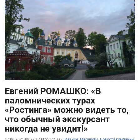
Евгений РОМАШКО: «В
паломнических турах
«Ростинга» можно видеть то,
что обычный экскурсант
никогда не увидит!»
17.06.2021 08:22
/
Автор: РСТО
/
Главное
,
Маршруты
,
Новости компаний