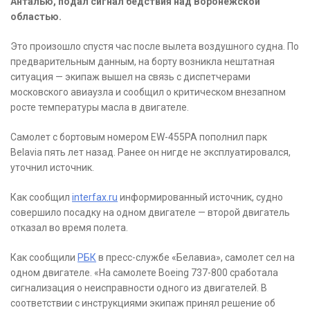
Анталью, подал сигнал бедствия над Воронежской
областью.
Это произошло спустя час после вылета воздушного судна. По
предварительным данным, на борту возникла нештатная
ситуация — экипаж вышел на связь с диспетчерами
московского авиаузла и сообщил о критическом внезапном
росте температуры масла в двигателе.
Самолет с бортовым номером EW-455PA пополнил парк
Belavia пять лет назад. Ранее он нигде не эксплуатировался,
уточнил источник.
Как сообщил
interfax.ru
информированный источник, судно
совершило посадку на одном двигателе — второй двигатель
отказал во время полета.
Как сообщили
РБК
в пресс-службе «Белавиа», самолет сел на
одном двигателе. «На самолете Boeing 737-800 сработала
сигнализация о неисправности одного из двигателей. В
соответствии с инструкциями экипаж принял решение об