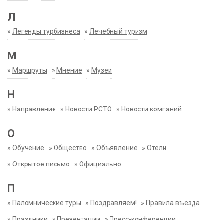
Л
»
Легенды турбизнеса
»
Лечебный туризм
М
»
Маршруты
»
Мнение
»
Музеи
Н
»
Направление
»
Новости РСТО
»
Новости компаний
О
»
Обучение
»
Общество
»
Объявление
»
Отели
»
Открытое письмо
»
Официально
П
»
Паломнические туры
»
Поздравляем!
»
Правила въезда
»
Праздники
»
Презентации
»
Пресс-конференции