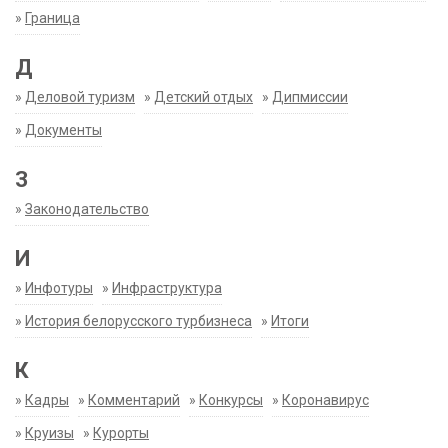
»
Граница
Д
»
Деловой туризм
»
Детский отдых
»
Дипмиссии
»
Документы
З
»
Законодательство
И
»
Инфотуры
»
Инфраструктура
»
История белорусского турбизнеса
»
Итоги
К
»
Кадры
»
Комментарий
»
Конкурсы
»
Коронавирус
»
Круизы
»
Курорты