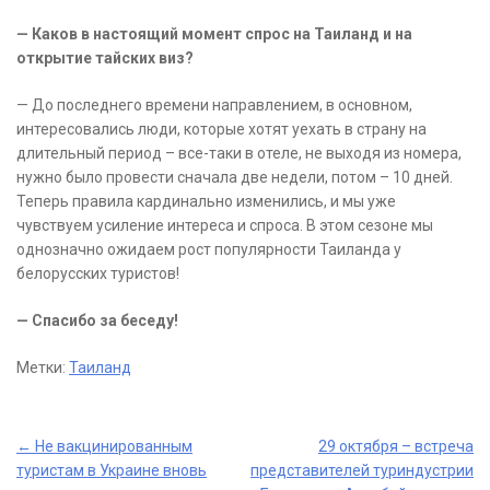
— Каков в настоящий момент спрос на Таиланд и на
открытие тайских виз?
— До последнего времени направлением, в основном,
интересовались люди, которые хотят уехать в страну на
длительный период – все-таки в отеле, не выходя из номера,
нужно было провести сначала две недели, потом – 10 дней.
Теперь правила кардинально изменились, и мы уже
чувствуем усиление интереса и спроса. В этом сезоне мы
однозначно ожидаем рост популярности Таиланда у
белорусских туристов!
— Спасибо за беседу!
Метки:
Таиланд
Post
←
Не вакцинированным
29 октября – встреча
туристам в Украине вновь
представителей туриндустрии