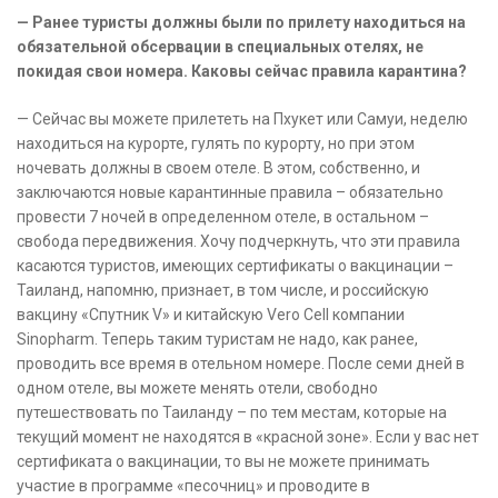
— Ранее туристы должны были по прилету находиться на
обязательной обсервации в специальных отелях, не
покидая свои номера. Каковы сейчас правила карантина?
— Сейчас вы можете прилететь на Пхукет или Самуи, неделю
находиться на курорте, гулять по курорту, но при этом
ночевать должны в своем отеле. В этом, собственно, и
заключаются новые карантинные правила – обязательно
провести 7 ночей в определенном отеле, в остальном –
свобода передвижения. Хочу подчеркнуть, что эти правила
касаются туристов, имеющих сертификаты о вакцинации –
Таиланд, напомню, признает, в том числе, и российскую
вакцину «Спутник V» и китайскую Vero Cell компании
Sinopharm. Теперь таким туристам не надо, как ранее,
проводить все время в отельном номере. После семи дней в
одном отеле, вы можете менять отели, свободно
путешествовать по Таиланду – по тем местам, которые на
текущий момент не находятся в «красной зоне». Если у вас нет
сертификата о вакцинации, то вы не можете принимать
участие в программе «песочниц» и проводите в