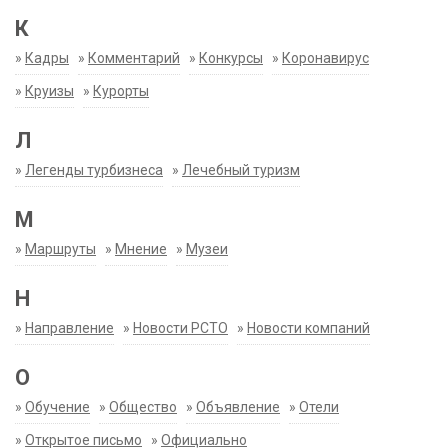
К
»
Кадры
»
Комментарий
»
Конкурсы
»
Коронавирус
»
Круизы
»
Курорты
Л
»
Легенды турбизнеса
»
Лечебный туризм
М
»
Маршруты
»
Мнение
»
Музеи
Н
»
Направление
»
Новости РСТО
»
Новости компаний
О
»
Обучение
»
Общество
»
Объявление
»
Отели
»
Открытое письмо
»
Официально