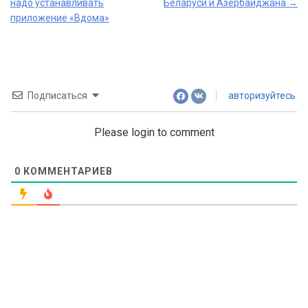
navigation
надо устанавливать
Беларуси и Азербайджана
→
приложение «Вдома»
Подписаться
авторизуйтесь
Please login to comment
0
КОММЕНТАРИЕВ