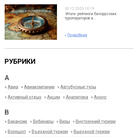
30.12.2025 10:19
Итоги: рейтинги белорусских
туроператоров в...
»
Подробнее
РУБРИКИ
А
»
Авиа
»
Авиакомпании
»
Автобусные туры
»
Активный отдых
»
Акции
»
Аналитика
»
Анонс
В
»
Вакансии
»
Вебинары
»
Визы
»
Внутренний туризм
»
Воркшоп
»
Въездной туризм
»
Выездной туризм