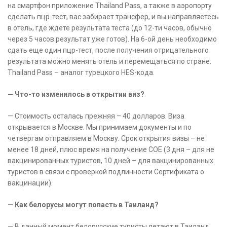
на смартфон приложение Thailand Pass, а также в аэропорту
сделать пцр-тест, вас забирает трансфер, и вы направляетесь
в отель, где ждете результата теста (до 12-ти часов, обычно
через 5 часов результат уже готов). На 6-ой день необходимо
сдать еще один пцр-тест, после получения отрицательного
результата можно менять отель и перемещаться по стране.
Thailand Pass – аналог турецкого HES-кода.
— Что-то изменилось в открытии виз?
— Стоимость осталась прежняя – 40 долларов. Виза
открывается в Москве. Мы принимаем документы и по
четвергам отправляем в Москву. Срок открытия визы – не
менее 18 дней, плюс время на получение СОЕ (3 дня – для не
вакцинированных туристов, 10 дней – для вакцинированных
туристов в связи с проверкой подлинности Сертификата о
вакцинации).
— Как белорусы могут попасть в Таиланд?
— В данный момент белорусские туристы летают в Таиланд