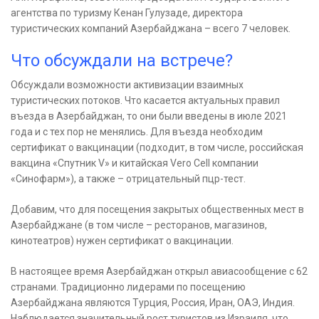
агентства по туризму Кенан Гулузаде, директора
туристических компаний Азербайджана – всего 7 человек.
Что обсуждали на встрече?
Обсуждали возможности активизации взаимных
туристических потоков. Что касается актуальных правил
въезда в Азербайджан, то они были введены в июле 2021
года и с тех пор не менялись. Для въезда необходим
сертификат о вакцинации (подходит, в том числе, российская
вакцина «Спутник V» и китайская Vero Cell компании
«Синофарм»), а также – отрицательный пцр-тест.
Добавим, что для посещения закрытых общественных мест в
Азербайджане (в том числе – ресторанов, магазинов,
кинотеатров) нужен сертификат о вакцинации.
В настоящее время Азербайджан открыл авиасообщение с 62
странами. Традиционно лидерами по посещению
Азербайджана являются Турция, Россия, Иран, ОАЭ, Индия.
Наблюдается значительный рост туристов из Израиля, что