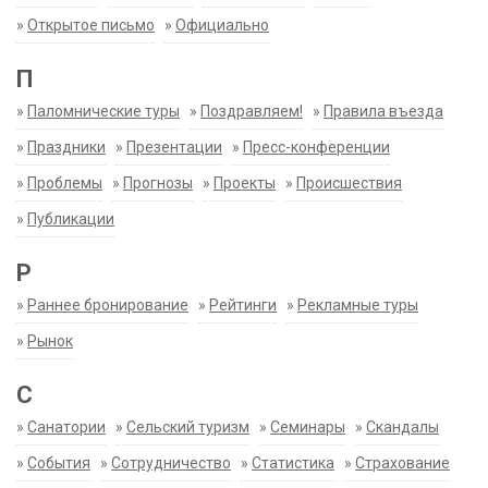
»
Открытое письмо
»
Официально
П
»
Паломнические туры
»
Поздравляем!
»
Правила въезда
»
Праздники
»
Презентации
»
Пресс-конференции
»
Проблемы
»
Прогнозы
»
Проекты
»
Происшествия
»
Публикации
Р
»
Раннее бронирование
»
Рейтинги
»
Рекламные туры
»
Рынок
С
»
Санатории
»
Сельский туризм
»
Семинары
»
Скандалы
»
События
»
Сотрудничество
»
Статистика
»
Страхование