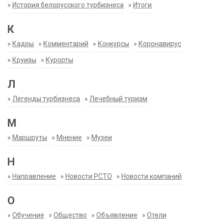
»
История белорусского турбизнеса
»
Итоги
К
»
Кадры
»
Комментарий
»
Конкурсы
»
Коронавирус
»
Круизы
»
Курорты
Л
»
Легенды турбизнеса
»
Лечебный туризм
М
»
Маршруты
»
Мнение
»
Музеи
Н
»
Направление
»
Новости РСТО
»
Новости компаний
О
»
Обучение
»
Общество
»
Объявление
»
Отели