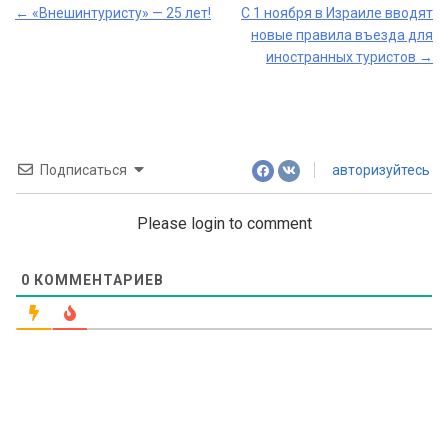
Post
←
«Внешинтуристу» — 25 лет!
C 1 ноября в Израиле вводят
новые правила въезда для
navigation
иностранных туристов
→
Подписаться
авторизуйтесь
Please login to comment
0
КОММЕНТАРИЕВ