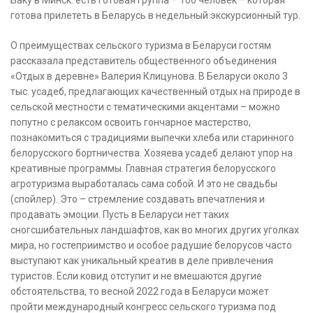
Баку в Минск: есть готовая группа – 100 человек – которая
готова прилететь в Беларусь в недельный экскурсионный тур.
О преимуществах сельского туризма в Беларуси гостям
рассказала представитель общественного объединения
«Отдых в деревне» Валерия Клицунова. В Беларуси около 3
тыс. усадеб, предлагающих качественный отдых на природе в
сельской местности с тематическими акцентами – можно
попутно с релаксом освоить гончарное мастерство,
познакомиться с традициями выпечки хлеба или старинного
белорусского бортничества. Хозяева усадеб делают упор на
креативные программы. Главная стратегия белорусского
агротуризма выработалась сама собой. И это не свадьбы
(спойлер). Это – стремление создавать впечатления и
продавать эмоции. Пусть в Беларуси нет таких
сногсшибательных ландшафтов, как во многих других уголках
мира, но гостеприимство и особое радушие белорусов часто
выступают как уникальный креатив в деле привлечения
туристов. Если ковид отступит и не вмешаются другие
обстоятельства, то весной 2022 года в Беларуси может
пройти международный конгресс сельского туризма под