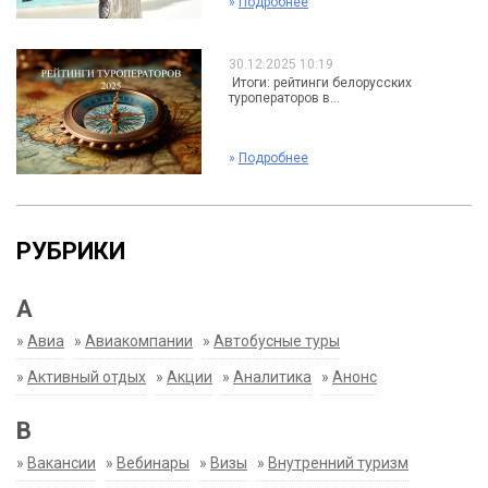
»
Подробнее
30.12.2025 10:19
Итоги: рейтинги белорусских
туроператоров в...
»
Подробнее
РУБРИКИ
А
»
Авиа
»
Авиакомпании
»
Автобусные туры
»
Активный отдых
»
Акции
»
Аналитика
»
Анонс
В
»
Вакансии
»
Вебинары
»
Визы
»
Внутренний туризм