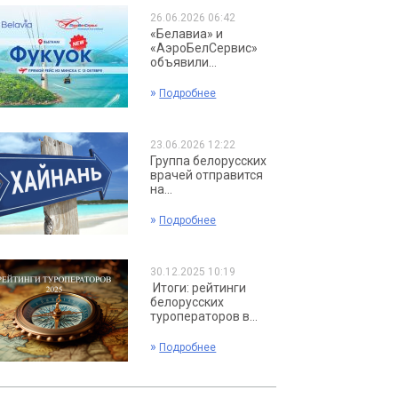
26.06.2026 06:42
«Белавиа» и
«АэроБелСервис»
объявили...
»
Подробнее
23.06.2026 12:22
Группа белорусских
врачей отправится
на...
»
Подробнее
30.12.2025 10:19
Итоги: рейтинги
белорусских
туроператоров в...
»
Подробнее