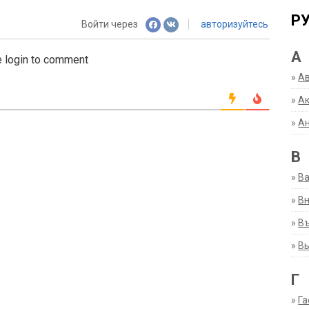
Р
Войти через
авторизуйтесь
А
 login to comment
»
А
»
Ак
»
А
В
»
В
»
Вн
»
Въ
»
В
Г
»
Га