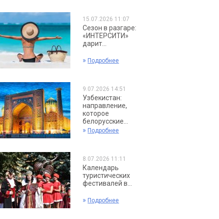
15.07.2026 11:07
Сезон в разгаре:
«ИНТЕРСИТИ»
дарит...
»
Подробнее
9.07.2026 14:51
Узбекистан:
направление,
которое
белорусские...
»
Подробнее
8.07.2026 11:11
Календарь
туристических
фестивалей в...
»
Подробнее