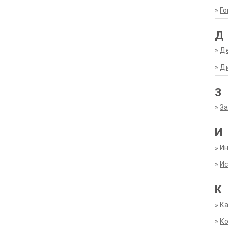
»
Г
Д
»
Д
»
Д
З
»
За
И
»
И
»
Ис
К
»
К
»
К