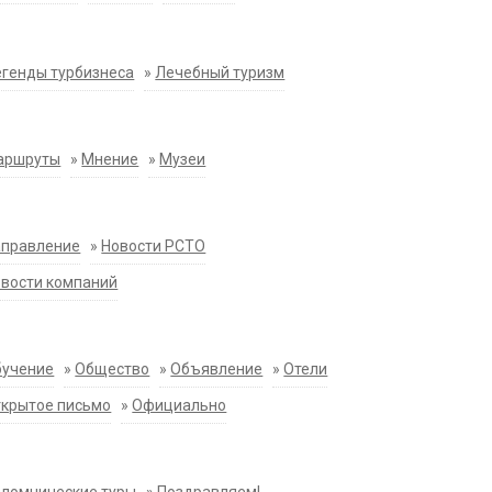
генды турбизнеса
»
Лечебный туризм
аршруты
»
Мнение
»
Музеи
аправление
»
Новости РСТО
вости компаний
бучение
»
Общество
»
Объявление
»
Отели
крытое письмо
»
Официально