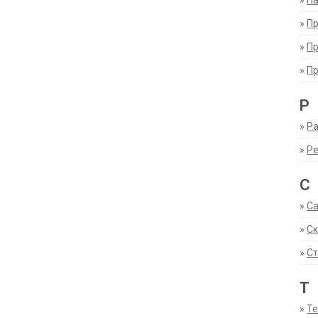
»
Па
»
П
»
П
»
П
Р
»
Ра
»
Р
С
»
С
»
С
»
Ст
Т
»
Т