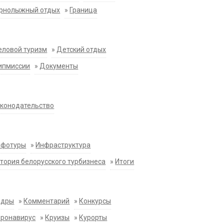
орнолыжный отдых
»
Граница
еловой туризм
»
Детский отдых
ипмиссии
»
Документы
конодательство
нфотуры
»
Инфраструктура
тория белорусского турбизнеса
»
Итоги
адры
»
Комментарий
»
Конкурсы
оронавирус
»
Круизы
»
Курорты