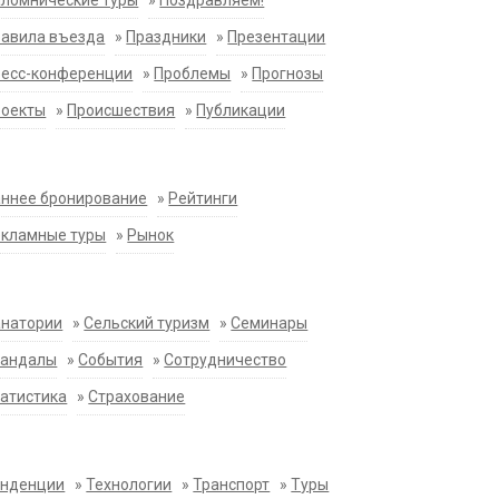
ломнические туры
»
Поздравляем!
равила въезда
»
Праздники
»
Презентации
ресс-конференции
»
Проблемы
»
Прогнозы
роекты
»
Происшествия
»
Публикации
ннее бронирование
»
Рейтинги
екламные туры
»
Рынок
анатории
»
Сельский туризм
»
Семинары
кандалы
»
События
»
Сотрудничество
атистика
»
Страхование
енденции
»
Технологии
»
Транспорт
»
Туры