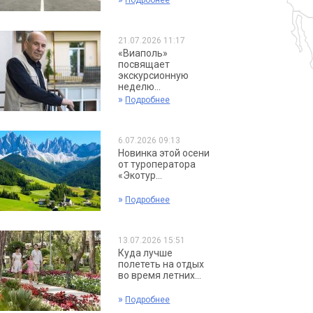
Подробнее
21.07.2026 11:17
«Виаполь»
посвящает
экскурсионную
неделю...
»
Подробнее
6.07.2026 09:13
Новинка этой осени
от туроператора
«Экотур...
»
Подробнее
13.07.2026 15:51
Куда лучше
полететь на отдых
во время летних...
»
Подробнее