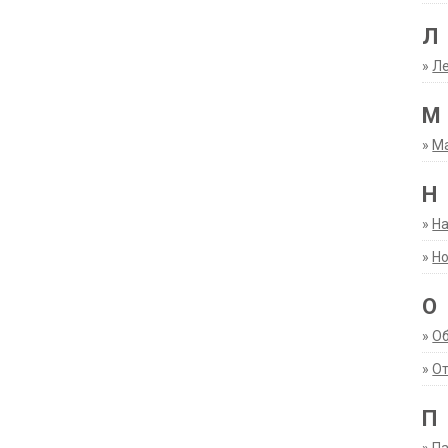
Л
»
Ле
М
»
М
Н
»
Н
»
Но
О
»
О
»
От
П