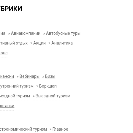
УБРИКИ
виа
»
Авиакомпании
»
Автобусные туры
тивный отдых
»
Акции
»
Аналитика
нонс
акансии
»
Вебинары
»
Визы
утренний туризм
»
Воркшоп
ездной туризм
»
Выездной туризм
ыставки
строномический туризм
»
Главное