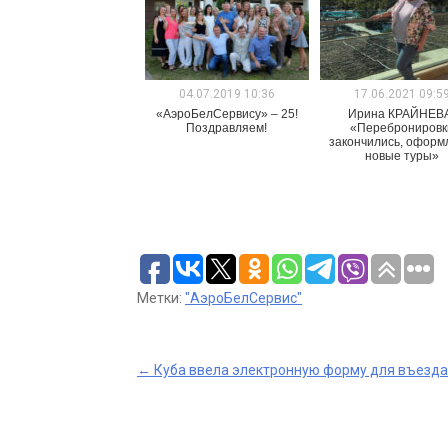
04.07.2019 10:36
17.06.2021 09:5
«АэроБелСервису» – 25!
Ирина КРАЙНЕВ
Поздравляем!
«Перебронировк
закончились, оформ
новые туры»
Метки:
"АэроБелСервис"
Post
←
Куба ввела электронную форму для въезда
navigation