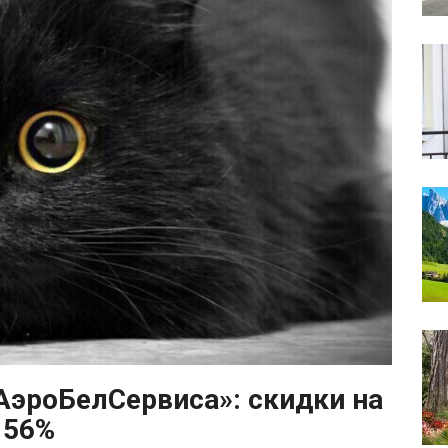
АэроБелСервиса»: скидки на
 56%