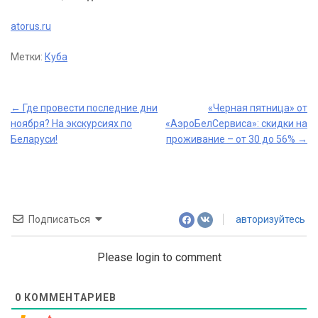
atorus.ru
Метки:
Куба
Post
←
Где провести последние дни
«Черная пятница» от
ноября? На экскурсиях по
«АэроБелСервиса»: скидки на
navigation
Беларуси!
проживание – от 30 до 56%
→
Подписаться
авторизуйтесь
Please login to comment
0
КОММЕНТАРИЕВ