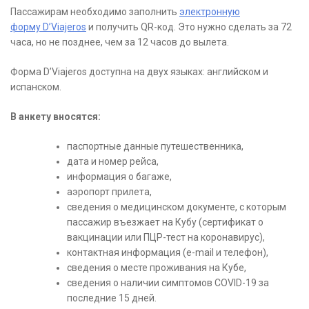
Пассажирам необходимо заполнить
электронную
форму D’Viajeros
и получить QR-код. Это нужно сделать за 72
часа, но не позднее, чем за 12 часов до вылета.
Форма D’Viajeros доступна на двух языках: английском и
испанском.
В анкету вносятся:
паспортные данные путешественника,
дата и номер рейса,
информация о багаже,
аэропорт прилета,
сведения о медицинском документе, с которым
пассажир въезжает на Кубу (сертификат о
вакцинации или ПЦР-тест на коронавирус),
контактная информация (e-mail и телефон),
сведения о месте проживания на Кубе,
сведения о наличии симптомов COVID-19 за
последние 15 дней.