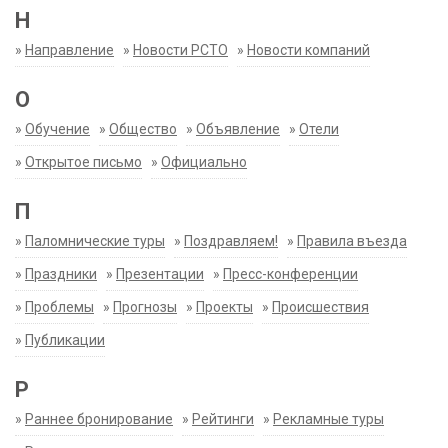
Н
»
Направление
»
Новости РСТО
»
Новости компаний
О
»
Обучение
»
Общество
»
Объявление
»
Отели
»
Открытое письмо
»
Официально
П
»
Паломнические туры
»
Поздравляем!
»
Правила въезда
»
Праздники
»
Презентации
»
Пресс-конференции
»
Проблемы
»
Прогнозы
»
Проекты
»
Происшествия
»
Публикации
Р
»
Раннее бронирование
»
Рейтинги
»
Рекламные туры