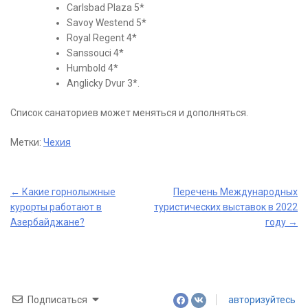
Carlsbad Plaza 5*
Savoy Westend 5*
Royal Regent 4*
Sanssouci 4*
Humbold 4*
Anglicky Dvur 3*.
Список санаториев может меняться и дополняться.
Метки:
Чехия
Post
←
Какие горнолыжные
Перечень Международных
курорты работают в
туристических выставок в 2022
navigation
Азербайджане?
году
→
Подписаться
авторизуйтесь