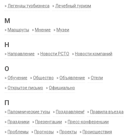
»
Легенды турбизнеса
»
Лечебный туризм
М
»
Маршруты
»
Мнение
»
Музеи
Н
»
Направление
»
Новости РСТО
»
Новости компаний
О
»
Обучение
»
Общество
»
Объявление
»
Отели
»
Открытое письмо
»
Официально
П
»
Паломнические туры
»
Поздравляем!
»
Правила въезда
»
Праздники
»
Презентации
»
Пресс-конференции
»
Проблемы
»
Прогнозы
»
Проекты
»
Происшествия