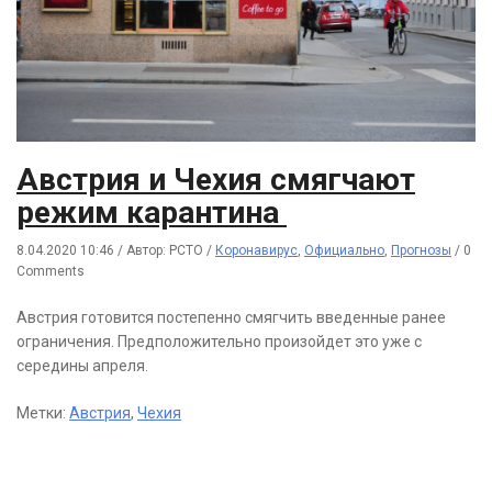
Австрия и Чехия смягчают
режим карантина
8.04.2020 10:46
/
Автор: РСТО
/
Коронавирус
,
Официально
,
Прогнозы
/
0
Comments
Австрия готовится постепенно смягчить введенные ранее
ограничения. Предположительно произойдет это уже с
середины апреля.
Метки:
Австрия
,
Чехия