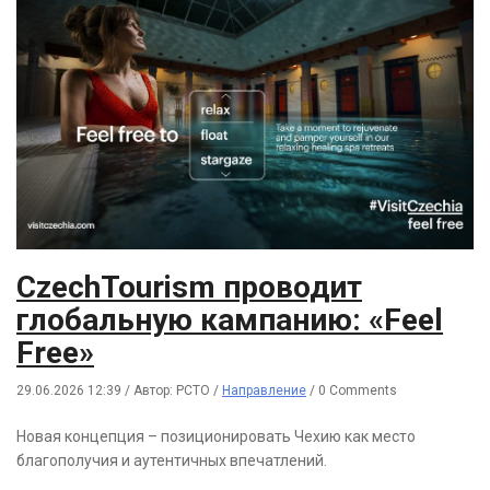
CzechTourism проводит
глобальную кампанию: «Feel
Free»
29.06.2026 12:39
/
Автор: РСТО
/
Направление
/
0 Comments
Новая концепция – позиционировать Чехию как место
благополучия и аутентичных впечатлений.