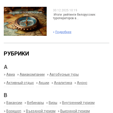
30.12.2025 10:19
Итоги: рейтинги белорусских
туроператоров в...
»
Подробнее
РУБРИКИ
А
»
Авиа
»
Авиакомпании
»
Автобусные туры
»
Активный отдых
»
Акции
»
Аналитика
»
Анонс
В
»
Вакансии
»
Вебинары
»
Визы
»
Внутренний туризм
»
Воркшоп
»
Въездной туризм
»
Выездной туризм