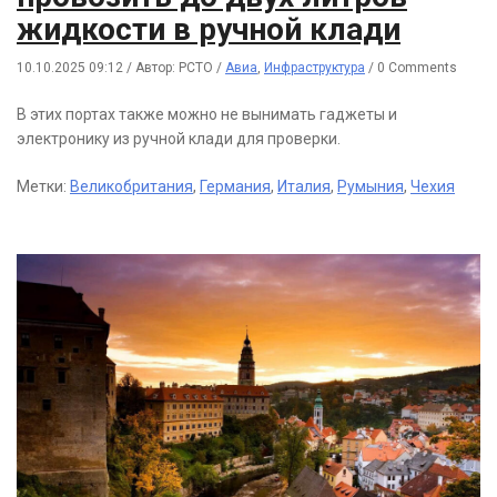
жидкости в ручной клади
10.10.2025 09:12
/
Автор: РСТО
/
Авиа
,
Инфраструктура
/
0 Comments
В этих портах также можно не вынимать гаджеты и
электронику из ручной клади для проверки.
Метки:
Великобритания
,
Германия
,
Италия
,
Румыния
,
Чехия