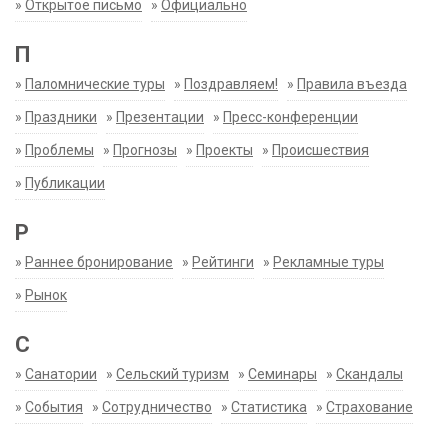
»
Открытое письмо
»
Официально
П
»
Паломнические туры
»
Поздравляем!
»
Правила въезда
»
Праздники
»
Презентации
»
Пресс-конференции
»
Проблемы
»
Прогнозы
»
Проекты
»
Происшествия
»
Публикации
Р
»
Раннее бронирование
»
Рейтинги
»
Рекламные туры
»
Рынок
С
»
Санатории
»
Сельский туризм
»
Семинары
»
Скандалы
»
События
»
Сотрудничество
»
Статистика
»
Страхование