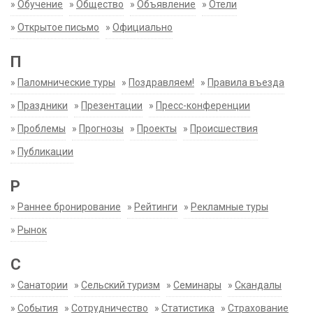
»
Обучение
»
Общество
»
Объявление
»
Отели
»
Открытое письмо
»
Официально
П
»
Паломнические туры
»
Поздравляем!
»
Правила въезда
»
Праздники
»
Презентации
»
Пресс-конференции
»
Проблемы
»
Прогнозы
»
Проекты
»
Происшествия
»
Публикации
Р
»
Раннее бронирование
»
Рейтинги
»
Рекламные туры
»
Рынок
С
»
Санатории
»
Сельский туризм
»
Семинары
»
Скандалы
»
События
»
Сотрудничество
»
Статистика
»
Страхование