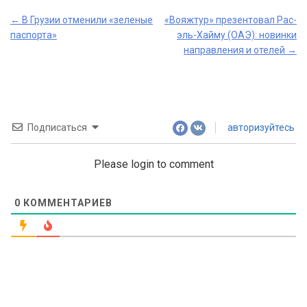
Post
←
В Грузии отменили «зеленые
«Вояжтур» презентовал Рас-
паспорта»
эль-Хайму (ОАЭ): новинки
navigation
направления и отелей
→
Подписаться
авторизуйтесь
Please login to comment
0
КОММЕНТАРИЕВ