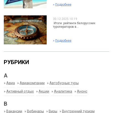
»
Подробнее
30.12.2025 10:19
Итоги: рейтинги белорусских
туроператоров в...
»
Подробнее
РУБРИКИ
А
»
Авиа
»
Авиакомпании
»
Автобусные туры
»
Активный отдых
»
Акции
»
Аналитика
»
Анонс
В
»
Вакансии
»
Вебинары
»
Визы
»
Внутренний туризм