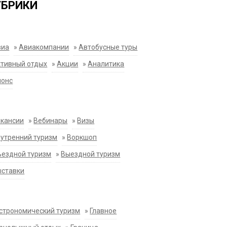
УБРИКИ
виа
»
Авиакомпании
»
Автобусные туры
тивный отдых
»
Акции
»
Аналитика
нонс
акансии
»
Вебинары
»
Визы
утренний туризм
»
Воркшоп
ездной туризм
»
Выездной туризм
ыставки
строномический туризм
»
Главное