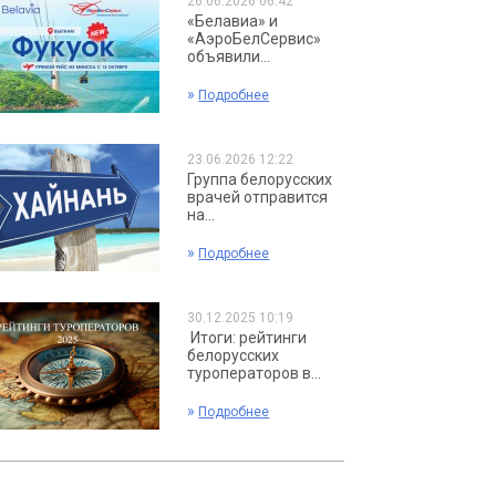
26.06.2026 06:42
«Белавиа» и
«АэроБелСервис»
объявили...
»
Подробнее
23.06.2026 12:22
Группа белорусских
врачей отправится
на...
»
Подробнее
30.12.2025 10:19
Итоги: рейтинги
белорусских
туроператоров в...
»
Подробнее