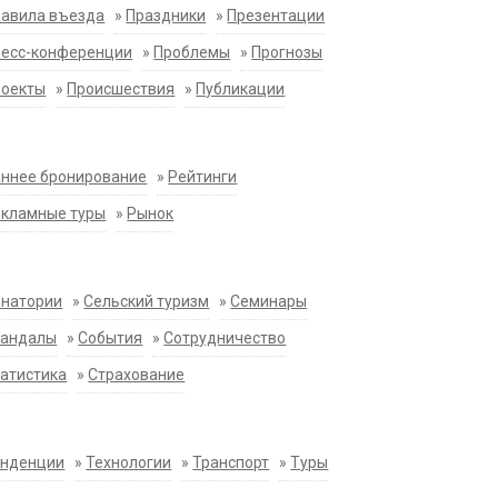
равила въезда
»
Праздники
»
Презентации
ресс-конференции
»
Проблемы
»
Прогнозы
роекты
»
Происшествия
»
Публикации
ннее бронирование
»
Рейтинги
екламные туры
»
Рынок
анатории
»
Сельский туризм
»
Семинары
кандалы
»
События
»
Сотрудничество
атистика
»
Страхование
енденции
»
Технологии
»
Транспорт
»
Туры