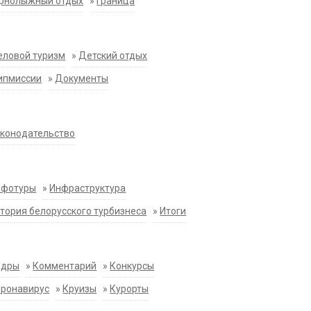
орнолыжный отдых
»
Граница
еловой туризм
»
Детский отдых
ипмиссии
»
Документы
конодательство
нфотуры
»
Инфраструктура
тория белорусского турбизнеса
»
Итоги
адры
»
Комментарий
»
Конкурсы
оронавирус
»
Круизы
»
Курорты