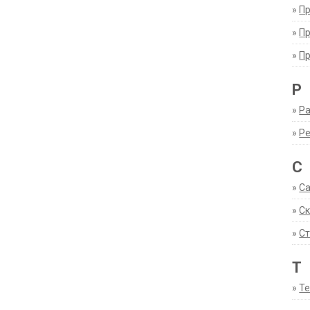
»
П
»
П
»
П
Р
»
Ра
»
Р
С
»
С
»
С
»
Ст
Т
»
Т