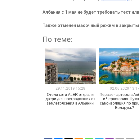
Албания с 1 мая не будет требовать тест ил
Также отменен масочный режим в закрыты
По теме:
29.11.2019 15:28
02.06.2020 13:1
Отели сети ALER открыли
Первые чартеры в А
двери для пострадавших от
и Черногорию. Нужн
землетрясения в Албании
самоизоляция по при
Беларусь?