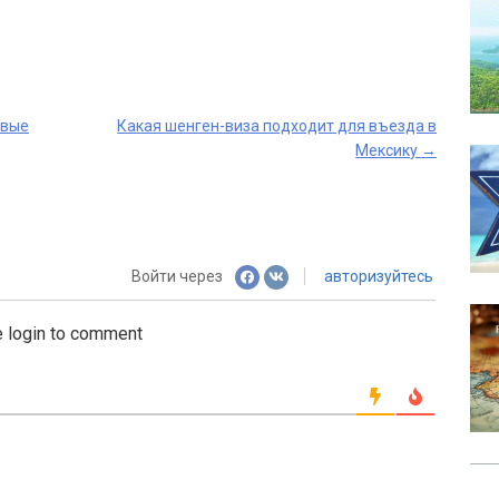
рвые
Какая шенген-виза подходит для въезда в
Мексику
→
Войти через
авторизуйтесь
 login to comment