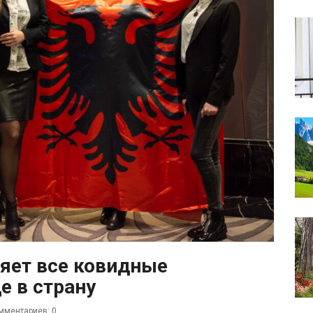
няет все ковидные
е в страну
мментариев: 0