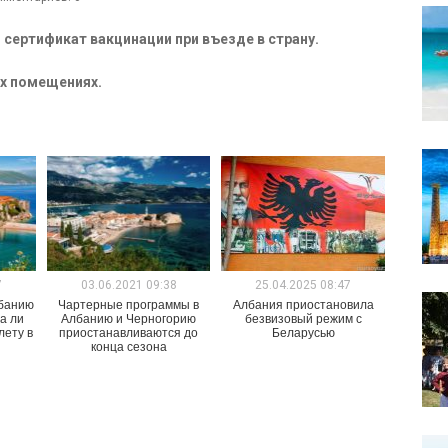
и сертификат вакцинации при въезде в страну.
х помещениях.
7
03.06.2021 09:38
25.04.2025 08:47
лбанию
Чартерные программы в
Албания приостановила
а ли
Албанию и Черногорию
безвизовый режим с
лету в
приостанавливаются до
Беларусью
конца сезона