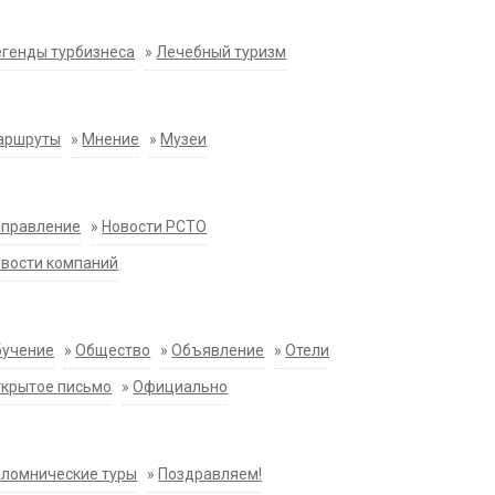
генды турбизнеса
»
Лечебный туризм
аршруты
»
Мнение
»
Музеи
аправление
»
Новости РСТО
вости компаний
бучение
»
Общество
»
Объявление
»
Отели
крытое письмо
»
Официально
ломнические туры
»
Поздравляем!