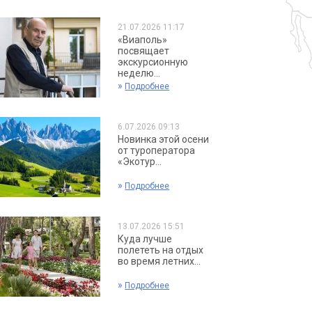
21.07.2026 11:17
«Виаполь»
посвящает
экскурсионную
неделю...
»
Подробнее
6.07.2026 09:13
Новинка этой осени
от туроператора
«Экотур...
»
Подробнее
13.07.2026 15:51
Куда лучше
полететь на отдых
во время летних...
»
Подробнее