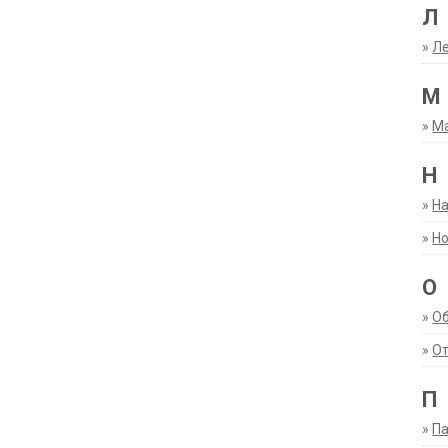
Л
»
Ле
М
»
М
Н
»
Н
»
Но
О
»
О
»
От
П
»
Па