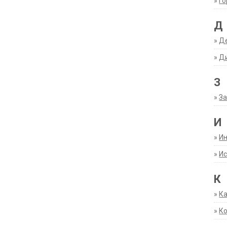
»
Г
Д
»
Д
»
Д
З
»
За
И
»
И
»
Ис
К
»
К
»
К