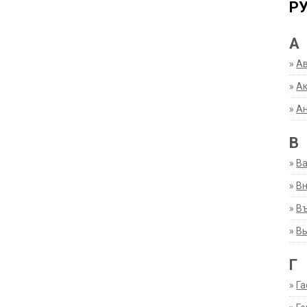
Р
А
»
А
»
Ак
»
А
В
»
В
»
Вн
»
Въ
»
В
Г
»
Га