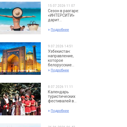
15.07.2026 11:07
Сезон в разгаре:
«ИНТЕРСИТИ»
дарит...
»
Подробнее
9.07.2026 14:51
Узбекистан:
направление,
которое
белорусские...
»
Подробнее
8.07.2026 11:11
Календарь
туристических
фестивалей в...
»
Подробнее