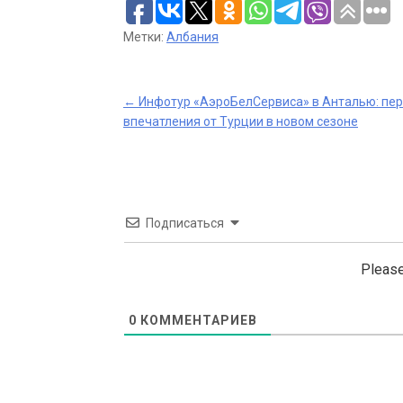
Метки:
Албания
Post
←
Инфотур «АэроБелСервиса» в Анталью: пе
впечатления от Турции в новом сезоне
navigation
Подписаться
Please
0
КОММЕНТАРИЕВ