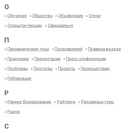
О
»
Обучение
»
Общество
»
Объявление
»
Отели
»
Открытое письмо
»
Официально
П
»
Паломнические туры
»
Поздравляем!
»
Правила въезда
»
Праздники
»
Презентации
»
Пресс-конференции
»
Проблемы
»
Прогнозы
»
Проекты
»
Происшествия
»
Публикации
Р
»
Раннее бронирование
»
Рейтинги
»
Рекламные туры
»
Рынок
С