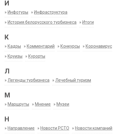
И
»
Инфотуры
»
Инфраструктура
»
История белорусского турбизнеса
»
Итоги
К
»
Кадры
»
Комментарий
»
Конкурсы
»
Коронавирус
»
Круизы
»
Курорты
Л
»
Легенды турбизнеса
»
Лечебный туризм
М
»
Маршруты
»
Мнение
»
Музеи
Н
»
Направление
»
Новости РСТО
»
Новости компаний