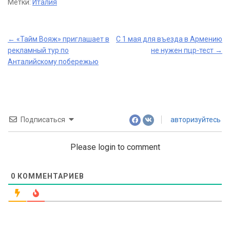
Метки:
Италия
Post
←
«Тайм Вояж» приглашает в
С 1 мая для въезда в Армению
рекламный тур по
не нужен пцр-тест
→
navigation
Анталийскому побережью
Подписаться
авторизуйтесь
Please login to comment
0
КОММЕНТАРИЕВ