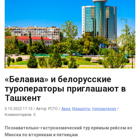
«Белавиа» и белорусские
туроператоры приглашают в
Ташкент
5.10.2022 17:10
/
Автор: РСТО
/
Авиа
,
Маршруты
,
Направление
/
Комментариев: 0
Познавательно-гастрономический тур прямым рейсом из
Минска по вторникам и пятницам.