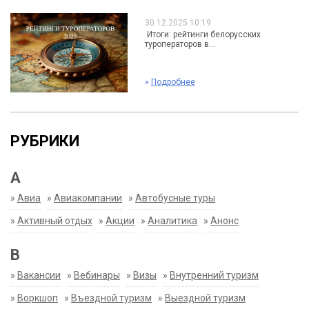
30.12.2025 10:19
Итоги: рейтинги белорусских
туроператоров в...
»
Подробнее
РУБРИКИ
А
»
Авиа
»
Авиакомпании
»
Автобусные туры
»
Активный отдых
»
Акции
»
Аналитика
»
Анонс
В
»
Вакансии
»
Вебинары
»
Визы
»
Внутренний туризм
»
Воркшоп
»
Въездной туризм
»
Выездной туризм