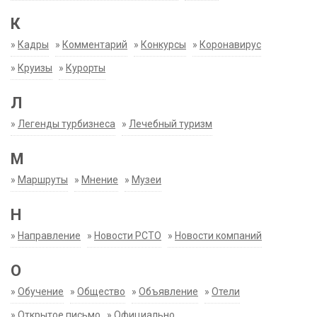
К
»
Кадры
»
Комментарий
»
Конкурсы
»
Коронавирус
»
Круизы
»
Курорты
Л
»
Легенды турбизнеса
»
Лечебный туризм
М
»
Маршруты
»
Мнение
»
Музеи
Н
»
Направление
»
Новости РСТО
»
Новости компаний
О
»
Обучение
»
Общество
»
Объявление
»
Отели
»
Открытое письмо
»
Официально