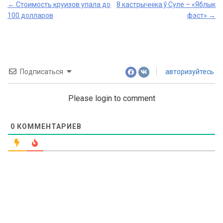
Post
←
Стоимость круизов упала до
8 кастрычнiка ў Суле – «Яблык
100 долларов
фэст»
→
navigation
Подписаться
авторизуйтесь
Please login to comment
0
КОММЕНТАРИЕВ