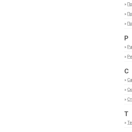
»
П
»
П
»
П
Р
»
Ра
»
Р
С
»
С
»
С
»
Ст
Т
»
Т