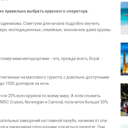
мо правильно выбрать круизного оператора.
 одинаковы. Советуем для начала подробно изучить
шери, экспедиционные, семейные, эконом или даже круизы
лавучими мегкурортами —это, прежде всего, Royal
ссчитанные на массового туриста, с довольно доступными
до 1000 долларов за ночь.
чти 20% всех круизов по всему миру. А если сложить
SC Cruises, Norwegian и Carnival, получится больше 50%
ательных заведений на главной палубе, начиная от спа-
ков и заканчивая площадками для игры в лазертаг. Они