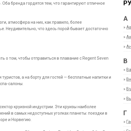
Р
 Оба бренда гордятся тем, что гарантируют отличное
А
ги, атмосфера на них, как правило, более
»
А
е. Неудивительно, что здесь порой бывает достаточно
»
Ак
»
А
ть о том, чтобы отправиться в плавание с Regent Seven
В
»
В
туристов, а на борту для гостей — бесплатные напитки и
»
Вн
 спа-салоны.
»
Въ
»
В
ектор круизной индустрии. Эти круизы наиболее
Г
ний в самых недоступных уголках планеты: поездки в
оре и Норвегию.
»
Га