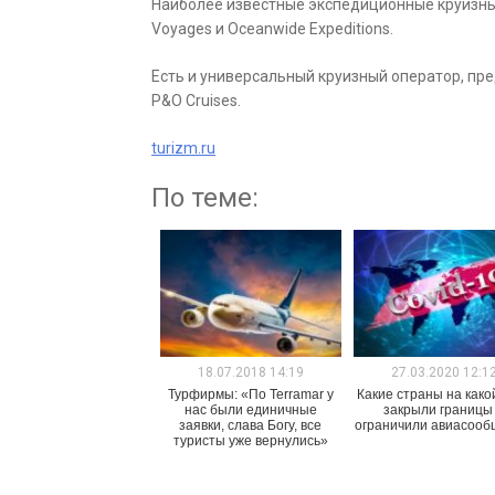
Наиболее известные экспедиционные круизные к
Voyages и Oceanwide Expeditions.
Есть и универсальный круизный оператор, пр
P&O Cruises.
turizm.ru
По теме:
18.07.2018 14:19
27.03.2020 12:1
Турфирмы: «По Terramar у
Какие страны на како
нас были единичные
закрыли границы
заявки, слава Богу, все
ограничили авиасоо
туристы уже вернулись»