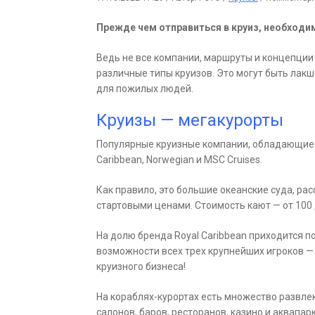
Прежде чем отправиться в круиз, необходи
Ведь не все компании, маршруты и концепции
различные типы круизов. Это могут быть лак
для пожилых людей.
Круизы — мегакурорты
Популярные круизные компании, обладающие п
Caribbean, Norwegian и MSC Cruises.
Как правило, это большие океанские суда, ра
стартовыми ценами. Стоимость кают — от 100 
На долю бренда Royal Caribbean приходится по
возможности всех трех крупнейших игроков — M
круизного бизнеса!
На кораблях-курортах есть множество развлек
салонов, баров, ресторанов, казино и аквапар