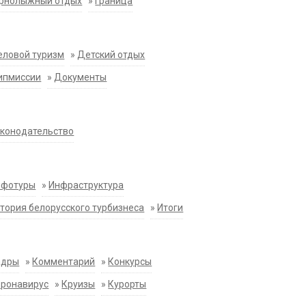
орнолыжный отдых
»
Граница
еловой туризм
»
Детский отдых
ипмиссии
»
Документы
конодательство
нфотуры
»
Инфраструктура
тория белорусского турбизнеса
»
Итоги
адры
»
Комментарий
»
Конкурсы
оронавирус
»
Круизы
»
Курорты