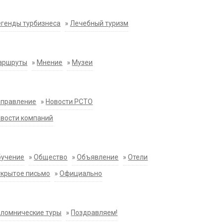
генды турбизнеса
»
Лечебный туризм
аршруты
»
Мнение
»
Музеи
аправление
»
Новости РСТО
вости компаний
бучение
»
Общество
»
Объявление
»
Отели
крытое письмо
»
Официально
ломнические туры
»
Поздравляем!