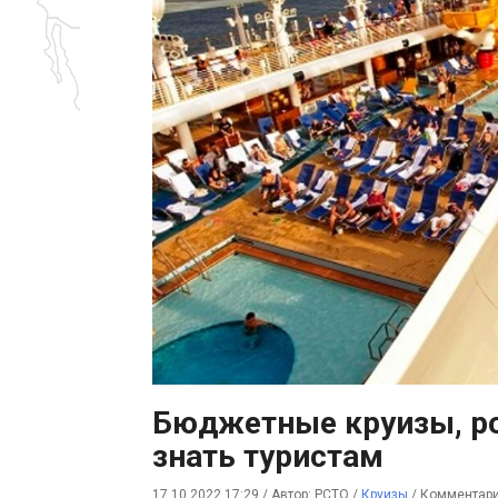
Бюджетные круизы, р
знать туристам
17.10.2022 17:29
/
Автор: РСТО
/
Круизы
/
Комментари