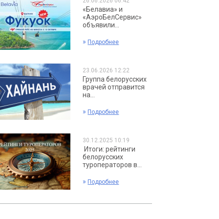
26.06.2026 06:42
«Белавиа» и
«АэроБелСервис»
объявили...
»
Подробнее
23.06.2026 12:22
Группа белорусских
врачей отправится
на...
»
Подробнее
30.12.2025 10:19
Итоги: рейтинги
белорусских
туроператоров в...
»
Подробнее