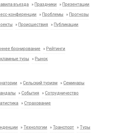
равила въезда
»
Праздники
»
Презентации
ресс-конференции
»
Проблемы
»
Прогнозы
роекты
»
Происшествия
»
Публикации
ннее бронирование
»
Рейтинги
екламные туры
»
Рынок
анатории
»
Сельский туризм
»
Семинары
кандалы
»
События
»
Сотрудничество
атистика
»
Страхование
енденции
»
Технологии
»
Транспорт
»
Туры