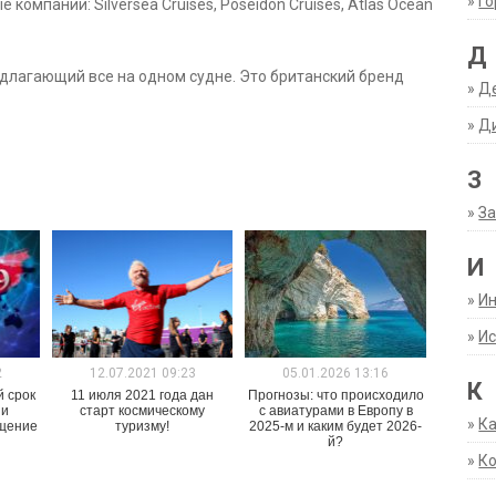
»
Г
омпании: Silversea Cruises, Poseidon Cruises, Atlas Ocean
Д
едлагающий все на одном судне. Это британский бренд
»
Д
»
Д
З
»
За
И
»
И
»
Ис
2
12.07.2021 09:23
05.01.2026 13:16
К
й срок
11 июля 2021 года дан
Прогнозы: что происходило
 и
старт космическому
с авиатурами в Европу в
»
К
бщение
туризму!
2025-м и каким будет 2026-
й?
»
К