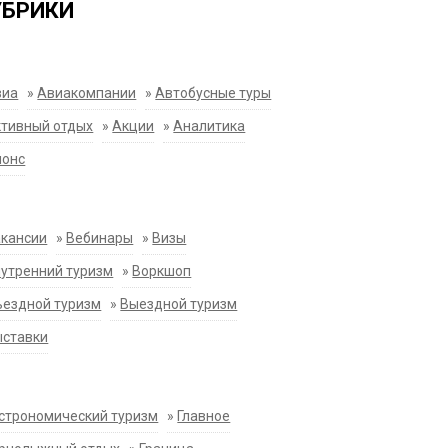
УБРИКИ
виа
»
Авиакомпании
»
Автобусные туры
тивный отдых
»
Акции
»
Аналитика
нонс
акансии
»
Вебинары
»
Визы
утренний туризм
»
Воркшоп
ездной туризм
»
Выездной туризм
ыставки
строномический туризм
»
Главное