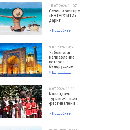
15.07.2026 11:07
Сезон в разгаре:
«ИНТЕРСИТИ»
дарит...
»
Подробнее
9.07.2026 14:51
Узбекистан:
направление,
которое
белорусские...
»
Подробнее
8.07.2026 11:11
Календарь
туристических
фестивалей в...
»
Подробнее