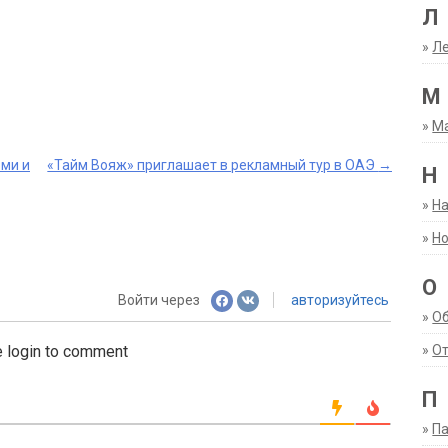
Л
»
Ле
М
»
М
рми и
«Тайм Вояж» приглашает в рекламный тур в ОАЭ
→
Н
»
Н
»
Но
О
Войти через
авторизуйтесь
»
О
»
От
 login to comment
П
»
Па