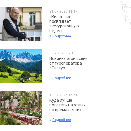
21.07.2026 11:17
«Виаполь»
посвящает
экскурсионную
неделю...
»
Подробнее
6.07.2026 09:13
Новинка этой осени
от туроператора
«Экотур...
»
Подробнее
13.07.2026 15:51
Куда лучше
полететь на отдых
во время летних...
»
Подробнее