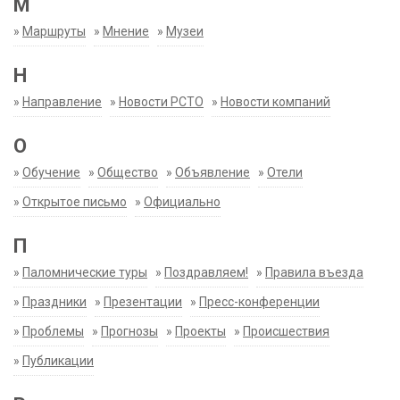
М
»
Маршруты
»
Мнение
»
Музеи
Н
»
Направление
»
Новости РСТО
»
Новости компаний
О
»
Обучение
»
Общество
»
Объявление
»
Отели
»
Открытое письмо
»
Официально
П
»
Паломнические туры
»
Поздравляем!
»
Правила въезда
»
Праздники
»
Презентации
»
Пресс-конференции
»
Проблемы
»
Прогнозы
»
Проекты
»
Происшествия
»
Публикации