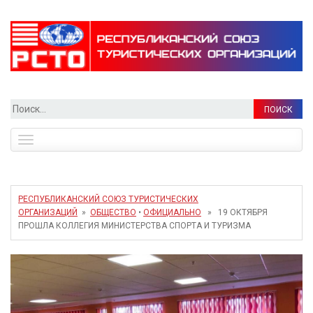
Найти:
Toggle
navigation
РЕСПУБЛИКАНСКИЙ СОЮЗ ТУРИСТИЧЕСКИХ
ОРГАНИЗАЦИЙ
»
ОБЩЕСТВО
•
ОФИЦИАЛЬНО
» 19 ОКТЯБРЯ
ПРОШЛА КОЛЛЕГИЯ МИНИСТЕРСТВА СПОРТА И ТУРИЗМА