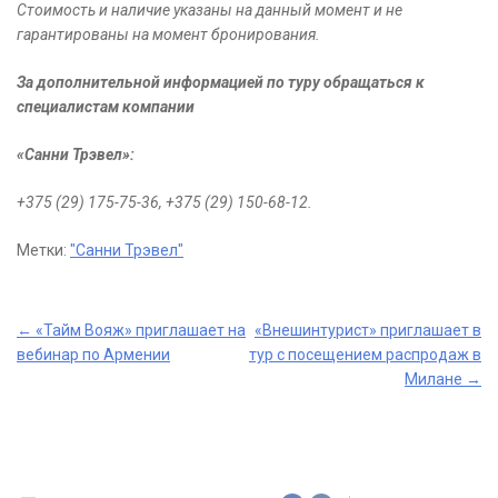
Стоимость и наличие указаны на данный момент и не
гарантированы на момент бронирования.
За дополнительной информацией по туру обращаться к
специалистам компании
«Санни Трэвел»:
+375 (29) 175-75-36, +375 (29) 150-68-12.
Метки:
"Санни Трэвел"
Post
←
«Тайм Вояж» приглашает на
«Внешинтурист» приглашает в
вебинар по Армении
тур с посещением распродаж в
navigation
Милане
→