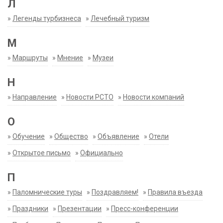
Л
»
Легенды турбизнеса
»
Лечебный туризм
М
»
Маршруты
»
Мнение
»
Музеи
Н
»
Направление
»
Новости РСТО
»
Новости компаний
О
»
Обучение
»
Общество
»
Объявление
»
Отели
»
Открытое письмо
»
Официально
П
»
Паломнические туры
»
Поздравляем!
»
Правила въезда
»
Праздники
»
Презентации
»
Пресс-конференции