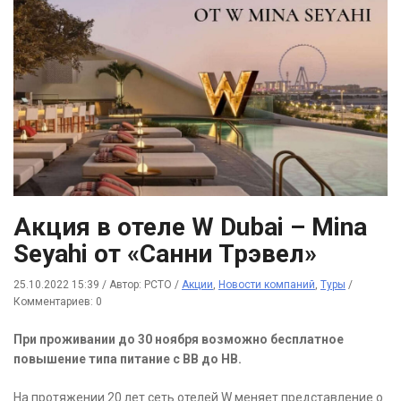
Акция в отеле W Dubai – Mina
Seyahi от «Санни Трэвел»
25.10.2022 15:39
/
Автор: РСТО
/
Акции
,
Новости компаний
,
Туры
/
Комментариев: 0
При проживании до 30 ноября возможно бесплатное
повышение типа питание с BB до HB.
На протяжении 20 лет сеть отелей W меняет представление о