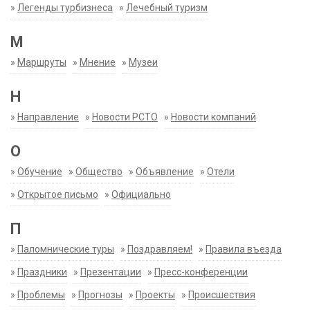
»
Легенды турбизнеса
»
Лечебный туризм
М
»
Маршруты
»
Мнение
»
Музеи
Н
»
Направление
»
Новости РСТО
»
Новости компаний
О
»
Обучение
»
Общество
»
Объявление
»
Отели
»
Открытое письмо
»
Официально
П
»
Паломнические туры
»
Поздравляем!
»
Правила въезда
»
Праздники
»
Презентации
»
Пресс-конференции
»
Проблемы
»
Прогнозы
»
Проекты
»
Происшествия