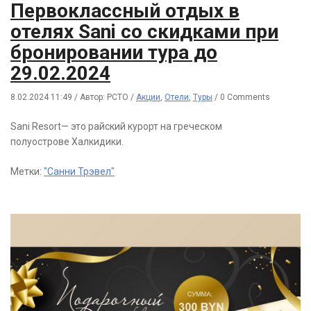
Первоклассный отдых в
отелях Sani со скидками при
бронировании тура до
29.02.2024
8.02.2024 11:49
/
Автор: РСТО
/
Акции
,
Отели
,
Туры
/
0 Comments
Sani Resort— это райский курорт на греческом
полуострове Халкидики.
Метки:
"Санни Трэвел"