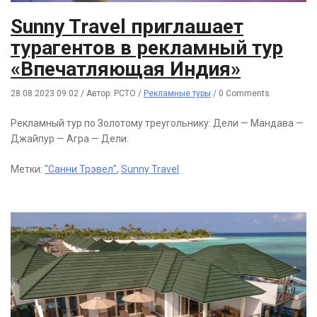
Sunny Travel приглашает
турагентов в рекламный тур
«Впечатляющая Индия»
28.08.2023 09:02
/
Автор: РСТО
/
Рекламные туры
/
0 Comments
Рекламный тур по Золотому треугольнику: Дели — Мандава —
Джайпур — Агра — Дели.
Метки:
"Санни Трэвел"
,
Sunny Travel