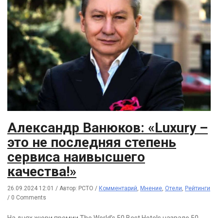
Александр Ванюков: «Luxury –
это не последняя степень
сервиса наивысшего
качества!»
26.09.2024 12:01
/
Автор: РСТО
/
Комментарий
,
Мнение
,
Отели
,
Рейтинги
/
0 Comments