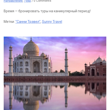
Направление
,
Туры
/
0 Comments
Время — бронировать туры на каникулярный период!
Метки:
"Санни Трэвел"
,
Sunny Travel