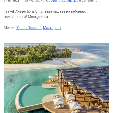
14.09.2021 11:18
/
Автор: РСТО
/
Анонс
,
Вебинары
/
0 Comments
Тravel Connections Union приглашает на вебинар,
посвященный Мальдивам.
Метки:
"Санни Трэвел"
,
Мальдивы