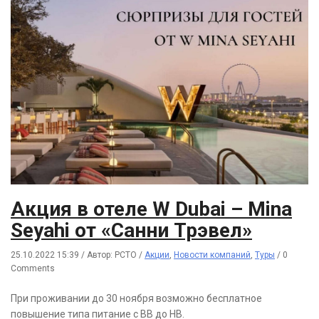
Акция в отеле W Dubai – Mina
Seyahi от «Санни Трэвел»
25.10.2022 15:39
/
Автор: РСТО
/
Акции
,
Новости компаний
,
Туры
/
0
Comments
При проживании до 30 ноября возможно бесплатное
повышение типа питание с BB до HB.