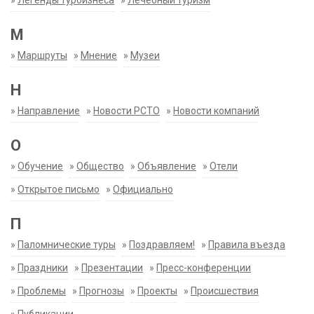
»
Легенды турбизнеса
»
Лечебный туризм
М
»
Маршруты
»
Мнение
»
Музеи
Н
»
Направление
»
Новости РСТО
»
Новости компаний
О
»
Обучение
»
Общество
»
Объявление
»
Отели
»
Открытое письмо
»
Официально
П
»
Паломнические туры
»
Поздравляем!
»
Правила въезда
»
Праздники
»
Презентации
»
Пресс-конференции
»
Проблемы
»
Прогнозы
»
Проекты
»
Происшествия