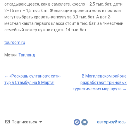
откидывающееся, как в самолете, кресло – 2,5 тыс. бат, дети
2–15 лет – 1,5 тыс. бат. Желающие провести ночь в постели
могут выбрать кровать-капсулу за 3,3 тыс. бат. А вот 2-
местная каюта первого класса стоит 8 тыс. бат, за 4-местный
семейный номер нужно отдать 14 тыс. бат.
tourdom.ru
Метки:
Таиланд
Post
←
«Роскошь султанов»: сити-
В Могилевском районе
тур в Стамбул на 8 Марта!
разработают три новых
navigation
туристических маршрута
→
Подписаться
авторизуйтесь