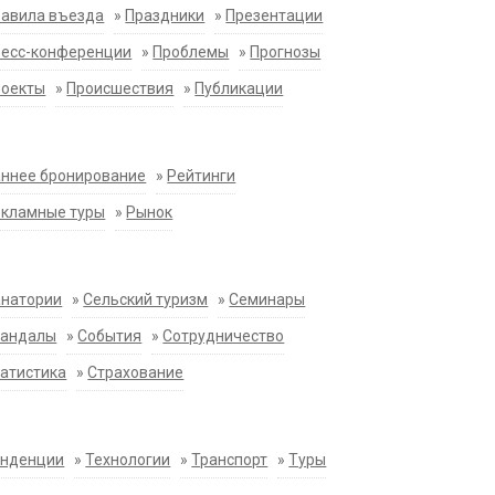
равила въезда
»
Праздники
»
Презентации
ресс-конференции
»
Проблемы
»
Прогнозы
роекты
»
Происшествия
»
Публикации
ннее бронирование
»
Рейтинги
екламные туры
»
Рынок
анатории
»
Сельский туризм
»
Семинары
кандалы
»
События
»
Сотрудничество
атистика
»
Страхование
енденции
»
Технологии
»
Транспорт
»
Туры