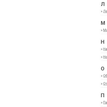
Л
»
Ле
М
»
М
Н
»
Н
»
Но
О
»
О
»
От
П
»
Па