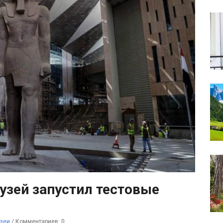
узей запустил тестовые
зеи
/
Комментариев: 0