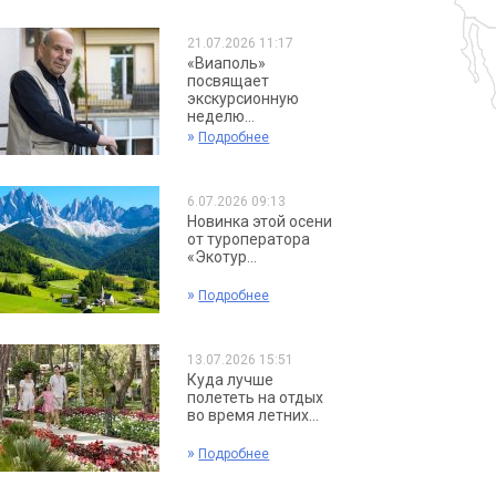
21.07.2026 11:17
«Виаполь»
посвящает
экскурсионную
неделю...
»
Подробнее
6.07.2026 09:13
Новинка этой осени
от туроператора
«Экотур...
»
Подробнее
13.07.2026 15:51
Куда лучше
полететь на отдых
во время летних...
»
Подробнее