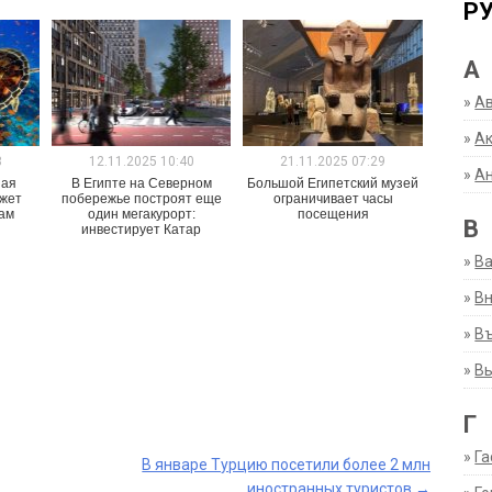
Р
А
»
А
»
Ак
3
12.11.2025 10:40
21.11.2025 07:29
»
А
ная
В Египте на Северном
Большой Египетский музей
жет
побережье построят еще
ограничивает часы
лам
один мегакурорт:
посещения
В
инвестирует Катар
»
В
»
Вн
»
Въ
»
В
Г
»
Га
В январе Турцию посетили более 2 млн
иностранных туристов
→