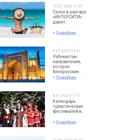
15.07.2026 11:07
Сезон в разгаре:
«ИНТЕРСИТИ»
дарит...
»
Подробнее
9.07.2026 14:51
Узбекистан:
направление,
которое
белорусские...
»
Подробнее
8.07.2026 11:11
Календарь
туристических
фестивалей в...
»
Подробнее