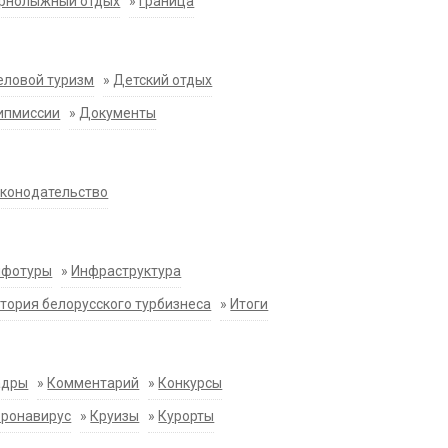
орнолыжный отдых
»
Граница
еловой туризм
»
Детский отдых
ипмиссии
»
Документы
конодательство
нфотуры
»
Инфраструктура
тория белорусского турбизнеса
»
Итоги
адры
»
Комментарий
»
Конкурсы
оронавирус
»
Круизы
»
Курорты