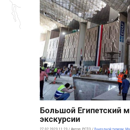
Большой Египетский м
экскурсии
27.02.2023 11:23
/
Автор: РСТО
/
Выездной туризм
,
Му