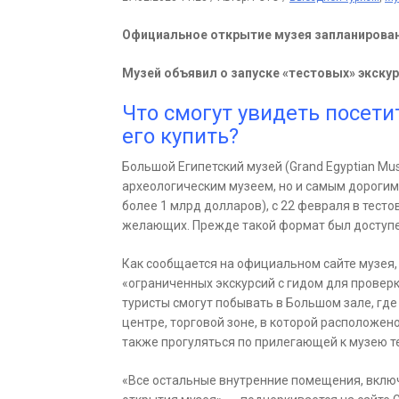
Официальное открытие музея запланировано
Музей объявил о запуске «тестовых» экскур
Что смогут увидеть посетит
его купить?
Большой Египетский музей (Grand Egyptian M
археологическим музеем, но и самым дорогим
более 1 млрд долларов), с 22 февраля в тест
желающих. Прежде такой формат был доступен
Как сообщается на официальном сайте музея,
«ограниченных экскурсий с гидом для проверк
туристы смогут побывать в Большом зале, где 
центре, торговой зоне, в которой расположено
также прогуляться по прилегающей к музею т
«Все остальные внутренние помещения, включ