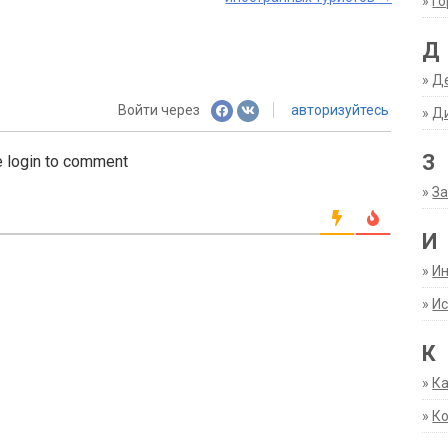
»
Г
Д
»
Д
Войти через
авторизуйтесь
»
Д
З
 login to comment
»
За
И
»
И
»
Ис
К
»
К
»
К