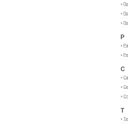
»
П
»
П
»
П
Р
»
Ра
»
Р
С
»
С
»
С
»
Ст
Т
»
Т