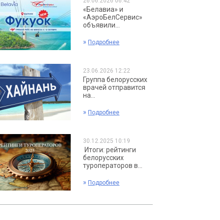
26.06.2026 06:42
«Белавиа» и
«АэроБелСервис»
объявили...
»
Подробнее
23.06.2026 12:22
Группа белорусских
врачей отправится
на...
»
Подробнее
30.12.2025 10:19
Итоги: рейтинги
белорусских
туроператоров в...
»
Подробнее