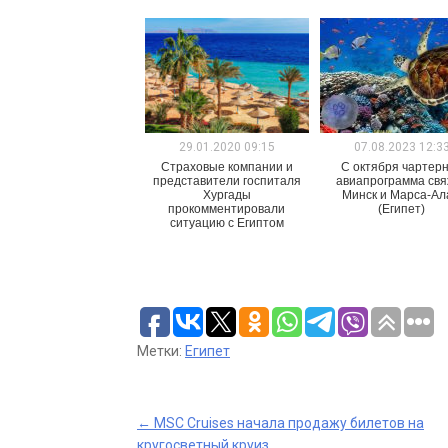
29.01.2020 09:15
07.08.2023 12:3
Страховые компании и
С октября чартер
представители госпиталя
авиапрограмма свя
Хургады
Минск и Марса-А
прокомментировали
(Египет)
ситуацию с Египтом
Метки:
Египет
Post
←
MSC Cruises начала продажу билетов на
кругосветный круиз