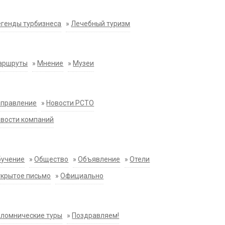
генды турбизнеса
»
Лечебный туризм
аршруты
»
Мнение
»
Музеи
аправление
»
Новости РСТО
вости компаний
бучение
»
Общество
»
Объявление
»
Отели
крытое письмо
»
Официально
ломнические туры
»
Поздравляем!