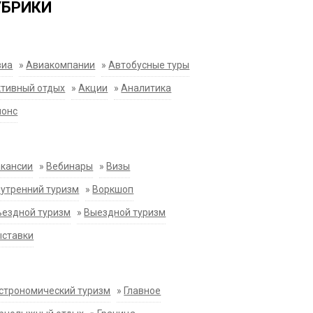
УБРИКИ
виа
»
Авиакомпании
»
Автобусные туры
тивный отдых
»
Акции
»
Аналитика
нонс
акансии
»
Вебинары
»
Визы
утренний туризм
»
Воркшоп
ездной туризм
»
Выездной туризм
ыставки
строномический туризм
»
Главное