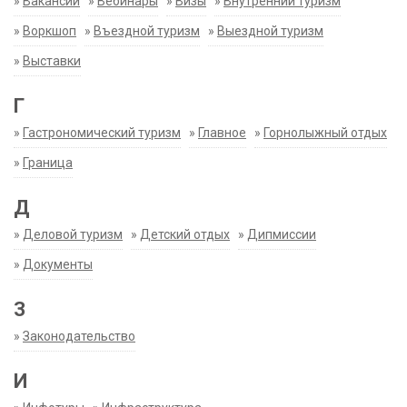
»
Вакансии
»
Вебинары
»
Визы
»
Внутренний туризм
»
Воркшоп
»
Въездной туризм
»
Выездной туризм
»
Выставки
Г
»
Гастрономический туризм
»
Главное
»
Горнолыжный отдых
»
Граница
Д
»
Деловой туризм
»
Детский отдых
»
Дипмиссии
»
Документы
З
»
Законодательство
И