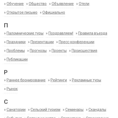
»
Обучение
»
Общество
»
Объявление
»
Отели
»
Открытое письмо
»
Официально
П
»
Паломнические туры
»
Поздравляем!
»
Правила въезда
»
Праздники
»
Презентации
»
Пресс-конференции
»
Проблемы
»
Прогнозы
»
Проекты
»
Происшествия
»
Публикации
Р
»
Раннее бронирование
»
Рейтинги
»
Рекламные туры
»
Рынок
С
»
Санатории
»
Сельский туризм
»
Семинары
»
Скандалы