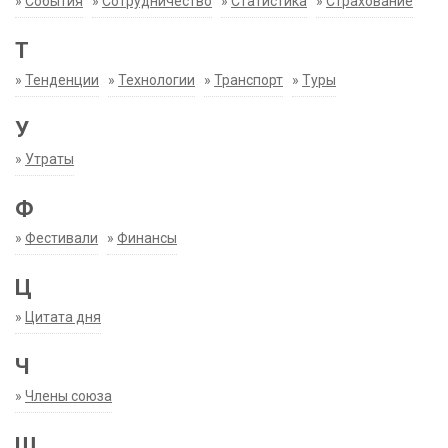
»
События
»
Сотрудничество
»
Статистика
»
Страхование
Т
»
Тенденции
»
Технологии
»
Транспорт
»
Туры
У
»
Утраты
Ф
»
Фестивали
»
Финансы
Ц
»
Цитата дня
Ч
»
Члены союза
Ш