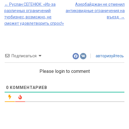
Post
←
Руслан СЕГЕНЮК: «Из-за
Азербайджан не отменил
различных ограничений
антиковидные ограничения на
navigation
турбизнес, возможно, не
въезд
→
сможет удовлетворить спрос!»
Подписаться
авторизуйтесь
Please login to comment
0
КОММЕНТАРИЕВ