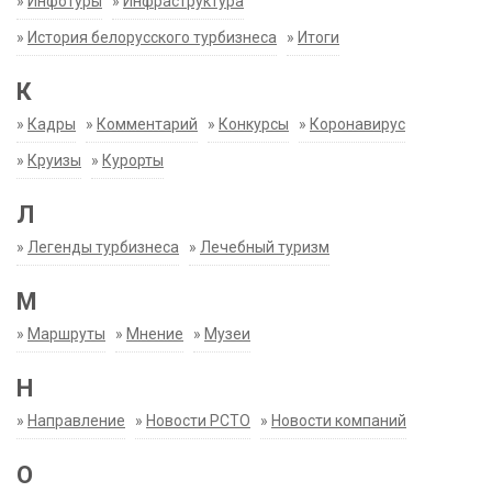
»
Инфотуры
»
Инфраструктура
»
История белорусского турбизнеса
»
Итоги
К
»
Кадры
»
Комментарий
»
Конкурсы
»
Коронавирус
»
Круизы
»
Курорты
Л
»
Легенды турбизнеса
»
Лечебный туризм
М
»
Маршруты
»
Мнение
»
Музеи
Н
»
Направление
»
Новости РСТО
»
Новости компаний
О