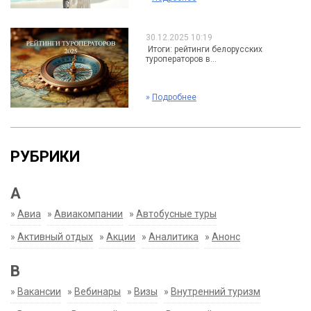
30.12.2025 10:19
Итоги: рейтинги белорусских
туроператоров в...
»
Подробнее
РУБРИКИ
А
»
Авиа
»
Авиакомпании
»
Автобусные туры
»
Активный отдых
»
Акции
»
Аналитика
»
Анонс
В
»
Вакансии
»
Вебинары
»
Визы
»
Внутренний туризм