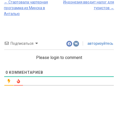
Post
←
Стартовала чартерная
Индонезия вводит налог для
программа из Минска в
туристов
→
navigation
Анталью
Подписаться
авторизуйтесь
Please login to comment
0
КОММЕНТАРИЕВ