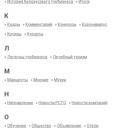
»
История белорусского турбизнеса
»
Итоги
К
»
Кадры
»
Комментарий
»
Конкурсы
»
Коронавирус
»
Круизы
»
Курорты
Л
»
Легенды турбизнеса
»
Лечебный туризм
М
»
Маршруты
»
Мнение
»
Музеи
Н
»
Направление
»
Новости РСТО
»
Новости компаний
О
»
Обучение
»
Общество
»
Объявление
»
Отели