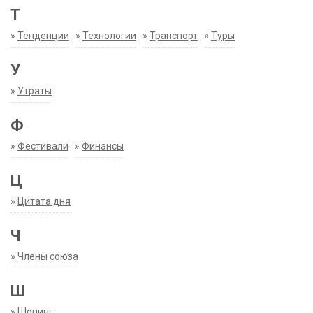
Т
»
Тенденции
»
Технологии
»
Транспорт
»
Туры
У
»
Утраты
Ф
»
Фестивали
»
Финансы
Ц
»
Цитата дня
Ч
»
Члены союза
Ш
»
Шопинг