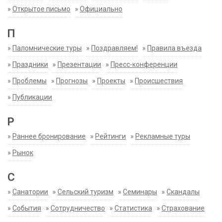
»
Открытое письмо
»
Официально
П
»
Паломнические туры
»
Поздравляем!
»
Правила въезда
»
Праздники
»
Презентации
»
Пресс-конференции
»
Проблемы
»
Прогнозы
»
Проекты
»
Происшествия
»
Публикации
Р
»
Раннее бронирование
»
Рейтинги
»
Рекламные туры
»
Рынок
С
»
Санатории
»
Сельский туризм
»
Семинары
»
Скандалы
»
События
»
Сотрудничество
»
Статистика
»
Страхование