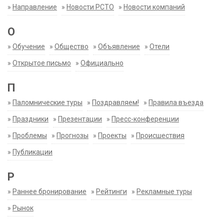
»
Направление
»
Новости РСТО
»
Новости компаний
О
»
Обучение
»
Общество
»
Объявление
»
Отели
»
Открытое письмо
»
Официально
П
»
Паломнические туры
»
Поздравляем!
»
Правила въезда
»
Праздники
»
Презентации
»
Пресс-конференции
»
Проблемы
»
Прогнозы
»
Проекты
»
Происшествия
»
Публикации
Р
»
Раннее бронирование
»
Рейтинги
»
Рекламные туры
»
Рынок