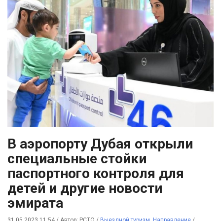
В аэропорту Дубая открыли
специальные стойки
паспортного контроля для
детей и другие новости
эмирата
31.05.2023 11:54
/
Автор: РСТО
/
Выездной туризм
,
Направление
/