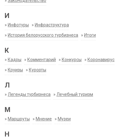
»
Законодательство
И
»
Инфотуры
»
Инфраструктура
»
История белорусского турбизнеса
»
Итоги
К
»
Кадры
»
Комментарий
»
Конкурсы
»
Коронавирус
»
Круизы
»
Курорты
Л
»
Легенды турбизнеса
»
Лечебный туризм
М
»
Маршруты
»
Мнение
»
Музеи
Н