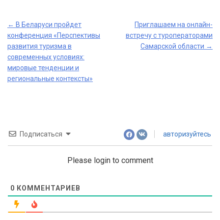
Post
←
В Беларуси пройдет
Приглашаем на онлайн-
конференция «Перспективы
встречу с туроператорами
navigation
развития туризма в
Самарской области
→
современных условиях:
мировые тенденции и
региональные контексты»
Подписаться
авторизуйтесь
Please login to comment
0
КОММЕНТАРИЕВ