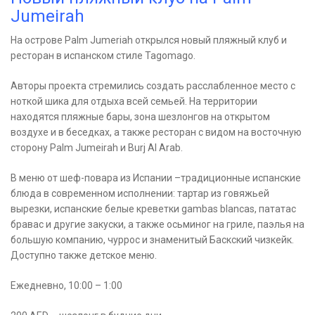
Jumeirah
На острове Palm Jumeriah открылся новый пляжный клуб и
ресторан в испанском стиле Tagomago.
Авторы проекта стремились создать расслабленное место с
ноткой шика для отдыха всей семьей. На территории
находятся пляжные бары, зона шезлонгов на открытом
воздухе и в беседках, а также ресторан с видом на восточную
сторону Palm Jumeirah и Burj Al Arab.
В меню от шеф-повара из Испании –традиционные испанские
блюда в современном исполнении: тартар из говяжьей
вырезки, испанские белые креветки gambas blancas, пататас
бравас и другие закуски, а также осьминог на гриле, паэлья на
большую компанию, чуррос и знаменитый Баскский чизкейк.
Доступно также детское меню.
Ежедневно, 10:00 – 1:00