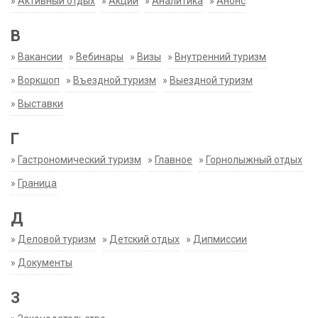
»
Активный отдых
»
Акции
»
Аналитика
»
Анонс
В
»
Вакансии
»
Вебинары
»
Визы
»
Внутренний туризм
»
Воркшоп
»
Въездной туризм
»
Выездной туризм
»
Выставки
Г
»
Гастрономический туризм
»
Главное
»
Горнолыжный отдых
»
Граница
Д
»
Деловой туризм
»
Детский отдых
»
Дипмиссии
»
Документы
З