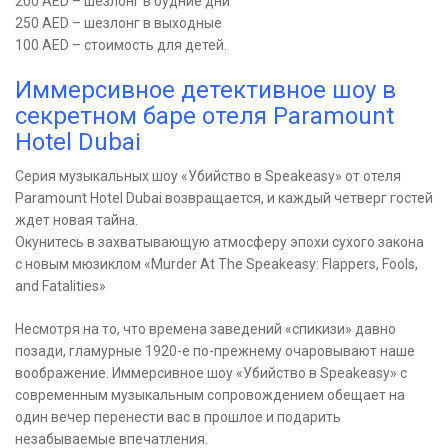
200 AED – шезлонг в будние дни
250 AED – шезлонг в выходные
100 AED – стоимость для детей.
Иммерсивное детективное шоу в
секретном баре отеля Paramount
Hotel Dubai
Серия музыкальных шоу «Убийство в Speakeasy» от отеля
Paramount Hotel Dubai возвращается, и каждый четверг гостей
ждет новая тайна.
Окунитесь в захватывающую атмосферу эпохи сухого закона
с новым мюзиклом «Murder At The Speakeasy: Flappers, Fools,
and Fatalities»
Несмотря на то, что времена заведений «спикизи» давно
позади, гламурные 1920-е по-прежнему очаровывают наше
воображение. Иммерсивное шоу «Убийство в Speakeasy» с
современным музыкальным сопровождением обещает на
один вечер перенести вас в прошлое и подарить
незабываемые впечатления.