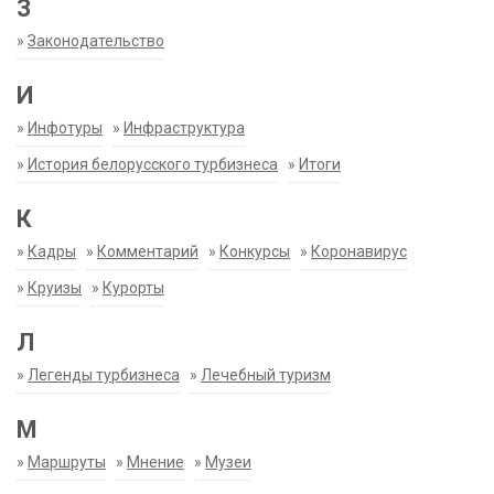
З
»
Законодательство
И
»
Инфотуры
»
Инфраструктура
»
История белорусского турбизнеса
»
Итоги
К
»
Кадры
»
Комментарий
»
Конкурсы
»
Коронавирус
»
Круизы
»
Курорты
Л
»
Легенды турбизнеса
»
Лечебный туризм
М
»
Маршруты
»
Мнение
»
Музеи