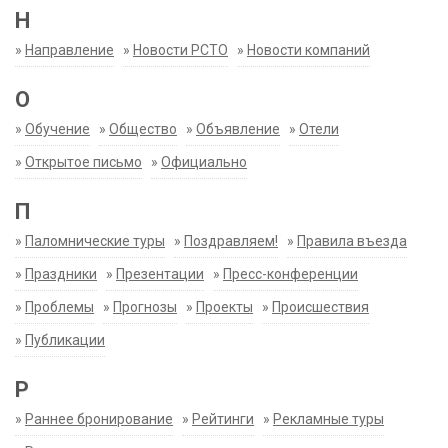
Н
»
Направление
»
Новости РСТО
»
Новости компаний
О
»
Обучение
»
Общество
»
Объявление
»
Отели
»
Открытое письмо
»
Официально
П
»
Паломнические туры
»
Поздравляем!
»
Правила въезда
»
Праздники
»
Презентации
»
Пресс-конференции
»
Проблемы
»
Прогнозы
»
Проекты
»
Происшествия
»
Публикации
Р
»
Раннее бронирование
»
Рейтинги
»
Рекламные туры