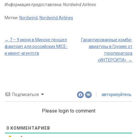
Информация предоставлена: Nordwind Airlines
Метки:
Nordwind
,
Nordwind Airlines
Post
←
7 – 9 июня в Минске прошел
Гарантированные комби-
фамтрип для российских MICE-
авиатуры в Грузию от
navigation
и ивент-агентств
туроператора
«ИНТЕРСИТИ»
→
Подписаться
авторизуйтесь
Please login to comment
0
КОММЕНТАРИЕВ