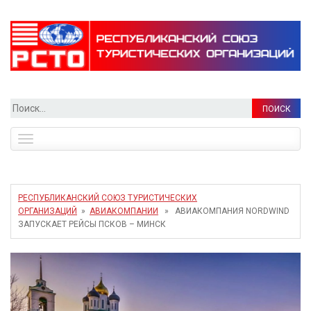
Найти:
Toggle
navigation
РЕСПУБЛИКАНСКИЙ СОЮЗ ТУРИСТИЧЕСКИХ
ОРГАНИЗАЦИЙ
»
АВИАКОМПАНИИ
» АВИАКОМПАНИЯ NORDWIND
ЗАПУСКАЕТ РЕЙСЫ ПСКОВ – МИНСК