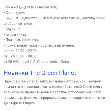
• VR аркады для всех возрастов;
• Скалодром;
• SkySurf – единственный в Дубае аттракцион, имитирующий
свободный полёт;
• Боулинг;
• Курсы ниндзя;
• Подъемы по канату;
• 10-метровая горка и другие развлечения.
вс – чт 10:00 – 22:00
пт – сб 10:00 – 00:00.
от 25 AED, Level 2, Al Ghurair centre, Deira.
Новинки The Green Planet
Парк the Green Planet запустил новый аттракцион – ночной
кемпинг в окружении экзотических обитателей. Гости смогут
всей семьей провести ночь в палатках в тропическом лесу,
посмотреть фильмы о природе, а также покормить животных
до открытия парка.