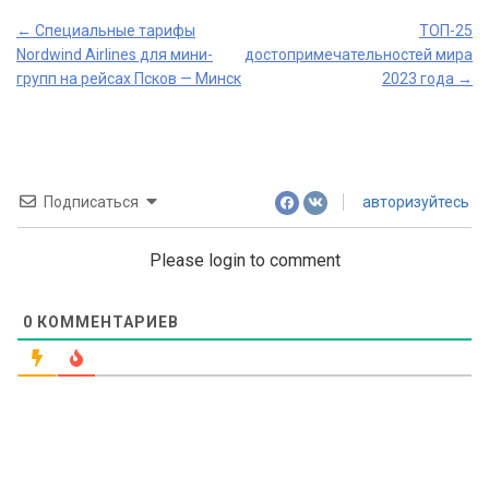
Post
←
Специальные тарифы
ТОП-25
Nordwind Airlines для мини-
достопримечательностей мира
navigation
групп на рейсах Псков — Минск
2023 года
→
Подписаться
авторизуйтесь
Please login to comment
0
КОММЕНТАРИЕВ