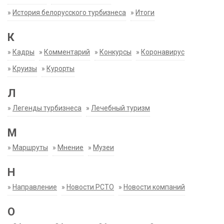
»
История белорусского турбизнеса
»
Итоги
К
»
Кадры
»
Комментарий
»
Конкурсы
»
Коронавирус
»
Круизы
»
Курорты
Л
»
Легенды турбизнеса
»
Лечебный туризм
М
»
Маршруты
»
Мнение
»
Музеи
Н
»
Направление
»
Новости РСТО
»
Новости компаний
О