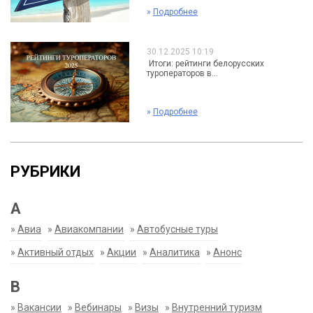
»
Подробнее
30.12.2025 10:19
Итоги: рейтинги белорусских
туроператоров в...
»
Подробнее
РУБРИКИ
А
»
Авиа
»
Авиакомпании
»
Автобусные туры
»
Активный отдых
»
Акции
»
Аналитика
»
Анонс
В
»
Вакансии
»
Вебинары
»
Визы
»
Внутренний туризм