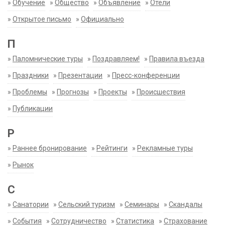
»
Обучение
»
Общество
»
Объявление
»
Отели
»
Открытое письмо
»
Официально
П
»
Паломнические туры
»
Поздравляем!
»
Правила въезда
»
Праздники
»
Презентации
»
Пресс-конференции
»
Проблемы
»
Прогнозы
»
Проекты
»
Происшествия
»
Публикации
Р
»
Раннее бронирование
»
Рейтинги
»
Рекламные туры
»
Рынок
С
»
Санатории
»
Сельский туризм
»
Семинары
»
Скандалы
»
События
»
Сотрудничество
»
Статистика
»
Страхование