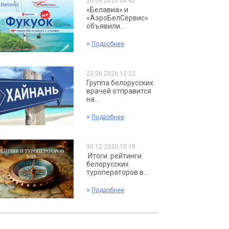
26.06.2026 06:42
«Белавиа» и
«АэроБелСервис»
объявили...
»
Подробнее
23.06.2026 12:22
Группа белорусских
врачей отправится
на...
»
Подробнее
30.12.2025 10:19
Итоги: рейтинги
белорусских
туроператоров в...
»
Подробнее