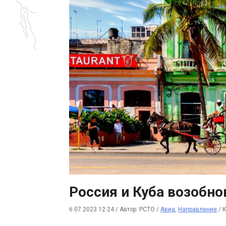
Россия и Куба возобн
6.07.2023 12:24
/
Автор: РСТО
/
Авиа
,
Направление
/
К