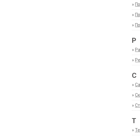
»
П
»
П
»
П
Р
»
Ра
»
Р
С
»
С
»
С
»
Ст
Т
»
Т