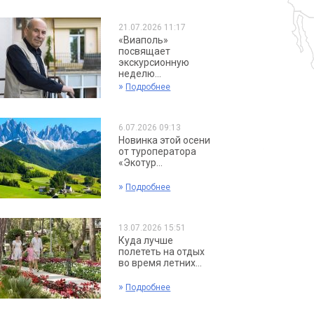
21.07.2026 11:17
«Виаполь»
посвящает
экскурсионную
неделю...
»
Подробнее
6.07.2026 09:13
Новинка этой осени
от туроператора
«Экотур...
»
Подробнее
13.07.2026 15:51
Куда лучше
полететь на отдых
во время летних...
»
Подробнее