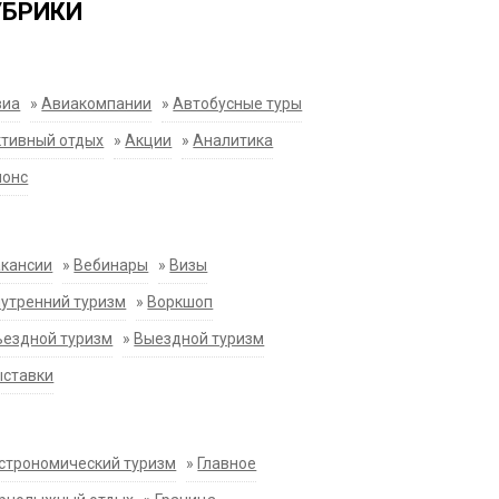
УБРИКИ
виа
»
Авиакомпании
»
Автобусные туры
тивный отдых
»
Акции
»
Аналитика
нонс
акансии
»
Вебинары
»
Визы
утренний туризм
»
Воркшоп
ездной туризм
»
Выездной туризм
ыставки
строномический туризм
»
Главное