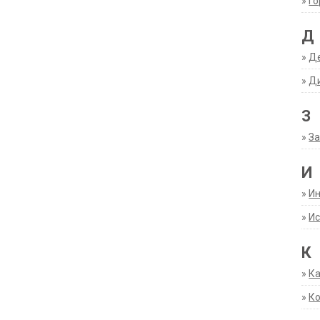
»
Г
Д
»
Д
»
Д
З
»
За
И
»
И
»
Ис
К
»
К
»
К