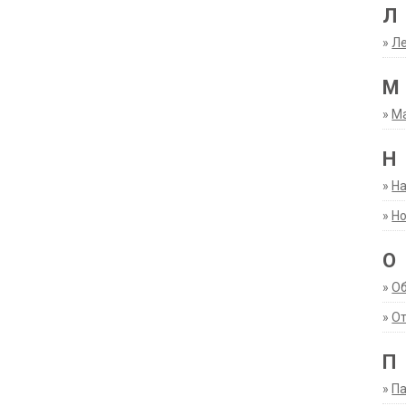
Л
»
Ле
М
»
М
Н
»
Н
»
Но
О
»
О
»
От
П
»
Па