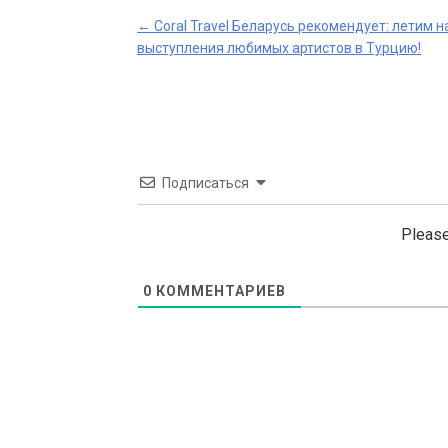
Post
←
Coral Travel Беларусь рекомендует: летим н
выступления любимых артистов в Турцию!
navigation
Подписаться
Please
0
КОММЕНТАРИЕВ