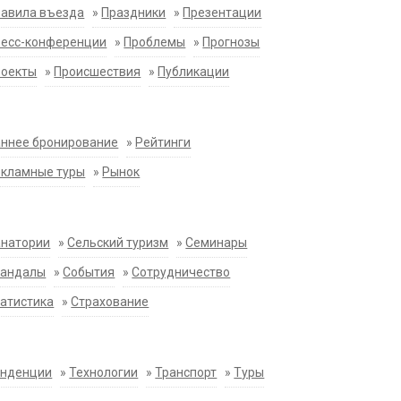
равила въезда
»
Праздники
»
Презентации
ресс-конференции
»
Проблемы
»
Прогнозы
роекты
»
Происшествия
»
Публикации
ннее бронирование
»
Рейтинги
екламные туры
»
Рынок
анатории
»
Сельский туризм
»
Семинары
кандалы
»
События
»
Сотрудничество
атистика
»
Страхование
енденции
»
Технологии
»
Транспорт
»
Туры