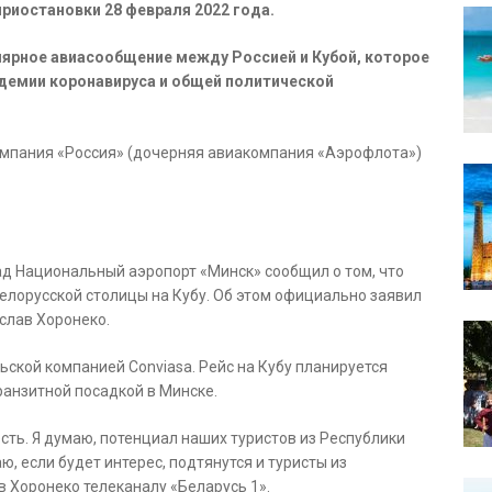
риостановки 28 февраля 2022 года.
улярное авиасообщение между Россией и Кубой, которое
ндемии коронавируса и общей политической
мпания «Россия» (дочерняя авиакомпания «Аэрофлота»)
ад Национальный аэропорт «Минск» сообщил о том, что
белорусской столицы на Кубу. Об этом официально заявил
слав Хоронеко.
ьской компанией Conviasa. Рейс на Кубу планируется
ранзитной посадкой в Минске.
сть. Я думаю, потенциал наших туристов из Республики
ю, если будет интерес, подтянутся и туристы из
в Хоронеко телеканалу «Беларусь 1».