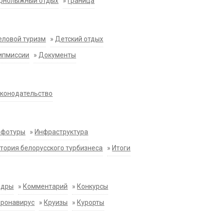
орнолыжный отдых
»
Граница
еловой туризм
»
Детский отдых
ипмиссии
»
Документы
конодательство
нфотуры
»
Инфраструктура
тория белорусского турбизнеса
»
Итоги
адры
»
Комментарий
»
Конкурсы
оронавирус
»
Круизы
»
Курорты