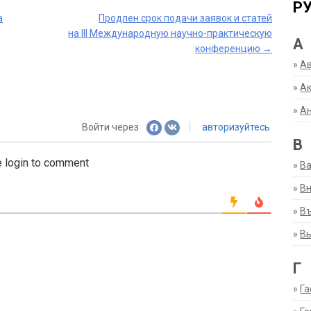
Р
а
Продлен срок подачи заявок и статей
на III Международную научно-практическую
А
конференцию
→
»
А
»
Ак
»
А
Войти через
авторизуйтесь
В
 login to comment
»
В
»
Вн
»
Въ
»
В
Г
»
Га