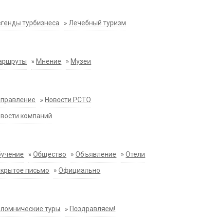
генды турбизнеса
»
Лечебный туризм
аршруты
»
Мнение
»
Музеи
аправление
»
Новости РСТО
вости компаний
бучение
»
Общество
»
Объявление
»
Отели
крытое письмо
»
Официально
ломнические туры
»
Поздравляем!