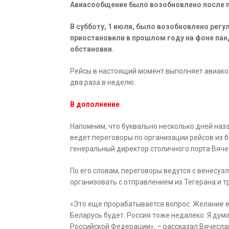
Авиасообщение было возобновлено после п
В субботу, 1 июля, было возобновлено рег
приостановили в прошлом году на фоне па
обстановки.
Рейсы в настоящий момент выполняет авиако
два раза в неделю.
В дополнение
Напомним, что буквально несколько дней наз
ведет переговоры по организации рейсов из 
генеральный директор столичного порта Вяче
По его словам, переговоры ведутся с венесуэл
организовать с отправлением из Тегерана и т
«Это еще прорабатывается вопрос. Желание е
Беларусь будет. Россия тоже недалеко. Я дума
Российской Федерации», – рассказал Вячесла