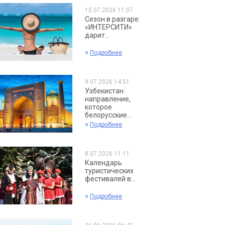
15.07.2026 11:07
Сезон в разгаре:
«ИНТЕРСИТИ»
дарит...
»
Подробнее
9.07.2026 14:51
Узбекистан:
направление,
которое
белорусские...
»
Подробнее
8.07.2026 11:11
Календарь
туристических
фестивалей в...
»
Подробнее