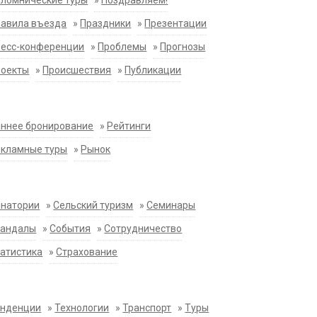
ломнические туры
»
Поздравляем!
равила въезда
»
Праздники
»
Презентации
ресс-конференции
»
Проблемы
»
Прогнозы
роекты
»
Происшествия
»
Публикации
ннее бронирование
»
Рейтинги
екламные туры
»
Рынок
анатории
»
Сельский туризм
»
Семинары
кандалы
»
События
»
Сотрудничество
атистика
»
Страхование
енденции
»
Технологии
»
Транспорт
»
Туры