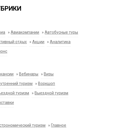
УБРИКИ
виа
»
Авиакомпании
»
Автобусные туры
тивный отдых
»
Акции
»
Аналитика
нонс
акансии
»
Вебинары
»
Визы
утренний туризм
»
Воркшоп
ездной туризм
»
Выездной туризм
ыставки
строномический туризм
»
Главное