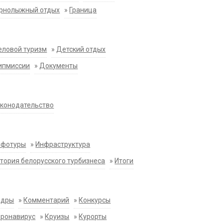
орнолыжный отдых
»
Граница
еловой туризм
»
Детский отдых
ипмиссии
»
Документы
конодательство
нфотуры
»
Инфраструктура
тория белорусского турбизнеса
»
Итоги
адры
»
Комментарий
»
Конкурсы
оронавирус
»
Круизы
»
Курорты