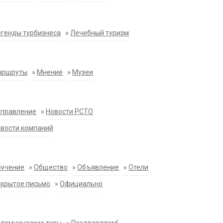
генды турбизнеса
»
Лечебный туризм
аршруты
»
Мнение
»
Музеи
аправление
»
Новости РСТО
вости компаний
бучение
»
Общество
»
Объявление
»
Отели
крытое письмо
»
Официально