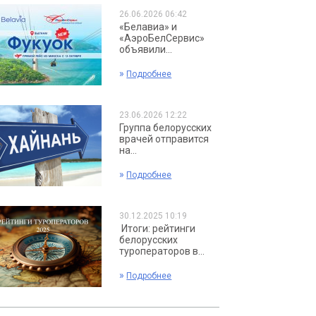
26.06.2026 06:42
«Белавиа» и
«АэроБелСервис»
объявили...
»
Подробнее
23.06.2026 12:22
Группа белорусских
врачей отправится
на...
»
Подробнее
30.12.2025 10:19
Итоги: рейтинги
белорусских
туроператоров в...
»
Подробнее