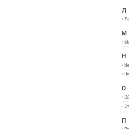
Л
»
Ле
М
»
М
Н
»
Н
»
Но
О
»
О
»
От
П