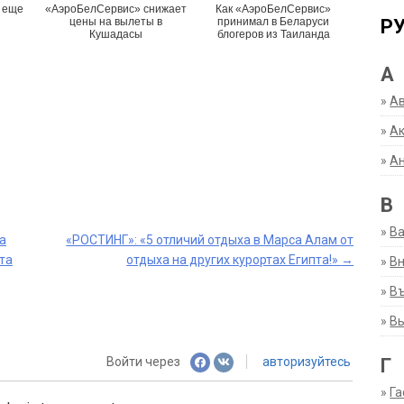
 еще
«АэроБелСервис» снижает
Как «АэроБелСервис»
Р
цены на вылеты в
принимал в Беларуси
Кушадасы
блогеров из Таиланда
А
»
А
»
Ак
»
А
В
»
В
да
«РОСТИНГ»: «5 отличий отдыха в Марса Алам от
та
отдыха на других курортах Египта!»
→
»
Вн
»
Въ
»
В
Г
Войти через
авторизуйтесь
»
Га