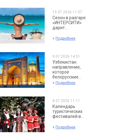
15.07.2026 11:07
Сезон в разгаре:
«ИНТЕРСИТИ»
дарит...
»
Подробнее
9.07.2026 14:51
Узбекистан:
направление,
которое
белорусские...
»
Подробнее
8.07.2026 11:11
Календарь
туристических
фестивалей в...
»
Подробнее