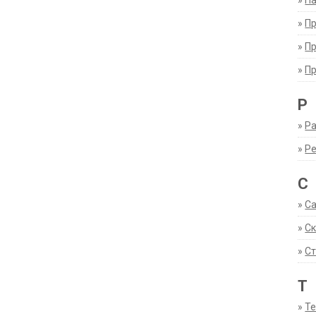
»
Па
»
П
»
П
»
П
Р
»
Ра
»
Р
С
»
С
»
С
»
Ст
Т
»
Т