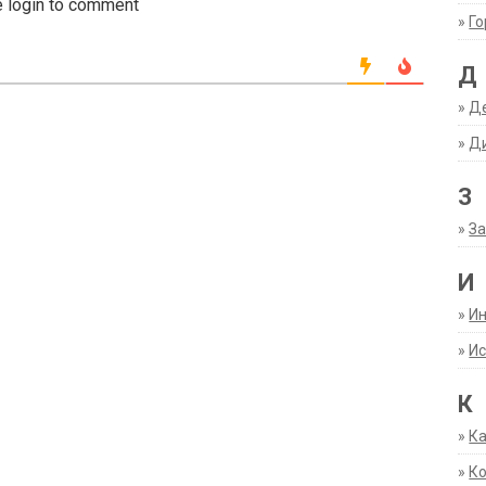
 login to comment
»
Г
Д
»
Д
»
Д
З
»
За
И
»
И
»
Ис
К
»
К
»
К