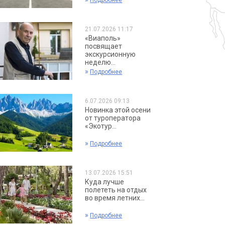
Подробнее
21.07.2026 11:17
«Виаполь»
посвящает
экскурсионную
неделю...
»
Подробнее
6.07.2026 09:13
Новинка этой осени
от туроператора
«Экотур...
»
Подробнее
13.07.2026 15:51
Куда лучше
полететь на отдых
во время летних...
»
Подробнее