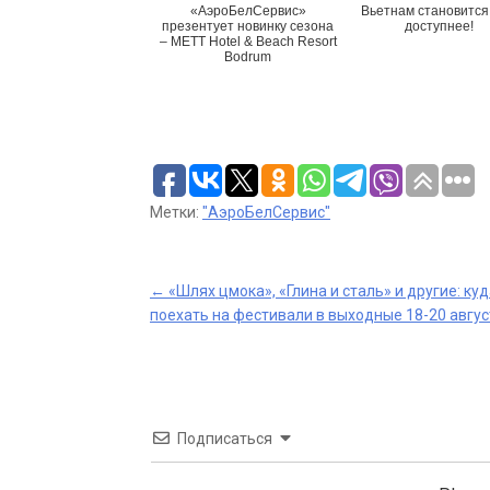
«АэроБелСервис»
Вьетнам становится
презентует новинку сезона
доступнее!
– METT Hotel & Beach Resort
Bodrum
Метки:
"АэроБелСервис"
Post
←
«Шлях цмока», «Глина и сталь» и другие: ку
поехать на фестивали в выходные 18-20 авгус
navigation
Подписаться