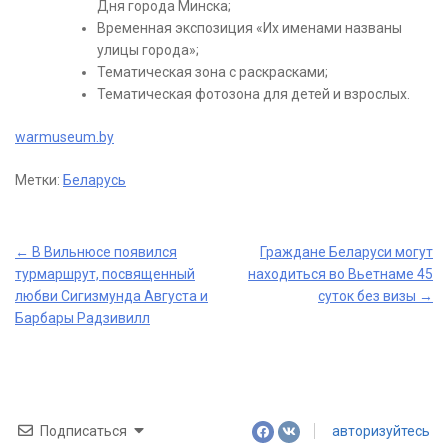
Дня города Минска;
Временная экспозиция «Их именами названы
улицы города»;
Тематическая зона с раскрасками;
Тематическая фотозона для детей и взрослых.
warmuseum.by
Метки:
Беларусь
Post
←
В Вильнюсе появился
Граждане Беларуси могут
турмаршрут, посвященный
находиться во Вьетнаме 45
navigation
любви Сигизмунда Августа и
суток без визы
→
Барбары Радзивилл
Подписаться
авторизуйтесь