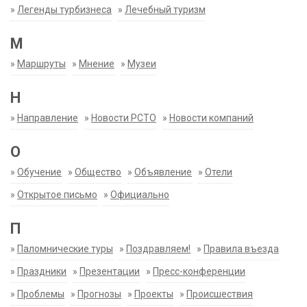
»
Легенды турбизнеса
»
Лечебный туризм
М
»
Маршруты
»
Мнение
»
Музеи
Н
»
Направление
»
Новости РСТО
»
Новости компаний
О
»
Обучение
»
Общество
»
Объявление
»
Отели
»
Открытое письмо
»
Официально
П
»
Паломнические туры
»
Поздравляем!
»
Правила въезда
»
Праздники
»
Презентации
»
Пресс-конференции
»
Проблемы
»
Прогнозы
»
Проекты
»
Происшествия